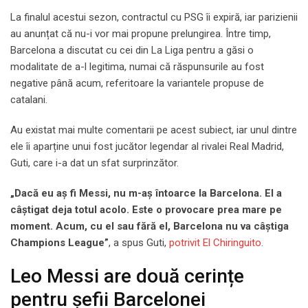
La finalul acestui sezon, contractul cu PSG îi expiră, iar parizienii
au anunțat că nu-i vor mai propune prelungirea. Între timp,
Barcelona a discutat cu cei din La Liga pentru a găsi o
modalitate de a-l legitima, numai că răspunsurile au fost
negative până acum, referitoare la variantele propuse de
catalani.
Au existat mai multe comentarii pe acest subiect, iar unul dintre
ele îi aparține unui fost jucător legendar al rivalei Real Madrid,
Guti, care i-a dat un sfat surprinzător.
„Dacă eu aș fi Messi, nu m-aș întoarce la Barcelona. El a
câștigat deja totul acolo. Este o provocare prea mare pe
moment. Acum, cu el sau fără el, Barcelona nu va câștiga
Champions League”
, a spus Guti,
potrivit El Chiringuito
.
Leo Messi are două cerințe
pentru șefii Barcelonei