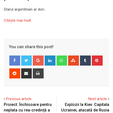
Starul argentinian ar dori…
Citeşte mai mult
You can share this post!
Google+
LinkedIn
Whatsapp
StumbleUpon
Tumblr
Pinter
Reddit
Share
Print
via
Email
Previous article
Next article
Proiect: Închisoare pentru
Explozii la Kiev. Capitala
neplata cu rea-credință a
Ucrainei, atacată de Rusia