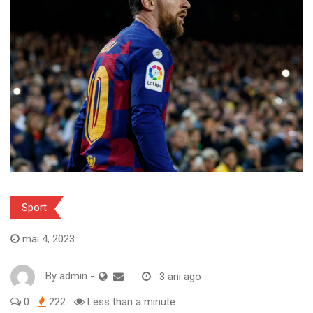
Sport
mai 4, 2023
By
admin
-
3 ani ago
0
222
Less than a minute