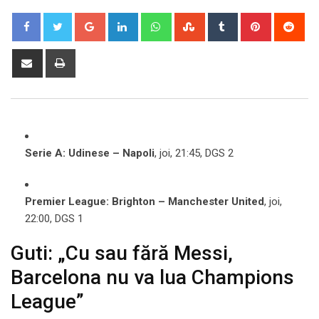
Google+
LinkedIn
Whatsapp
StumbleUpon
Tumblr
Pinterest
Red
Share
Print
via
Email
Serie A: Udinese – Napoli
, joi, 21:45, DGS 2
Premier League: Brighton – Manchester United
, joi,
22:00, DGS 1
Guti: „Cu sau fără Messi,
Barcelona nu va lua Champions
League”