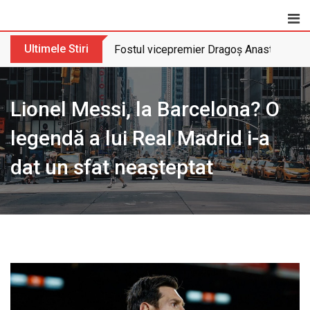
Skip
to
content
Ultimele Stiri
Fostul vicepremier Dragoș Anastasiu nu 
Lionel Messi, la Barcelona? O
legendă a lui Real Madrid i-a
dat un sfat neașteptat