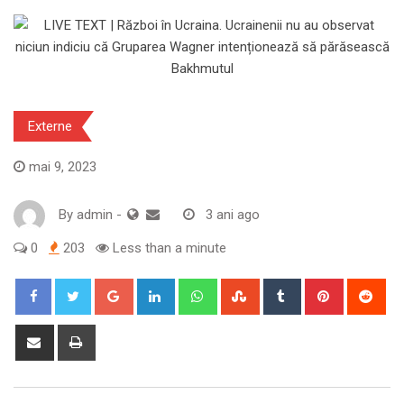
Externe
mai 9, 2023
By
admin
-
3 ani ago
0
203
Less than a minute
Google+
LinkedIn
Whatsapp
StumbleUpon
Tumblr
Pinterest
Red
Share
Print
via
Email