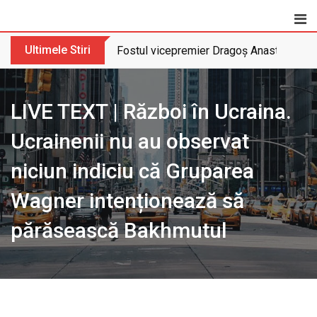
Skip
to
content
Ultimele Stiri
Fostul vicepremier Dragoș Anastasiu nu 
LIVE TEXT | Război în Ucraina.
Ucrainenii nu au observat
niciun indiciu că Gruparea
Wagner intenționează să
părăsească Bakhmutul