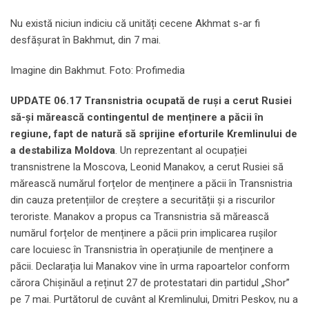
Nu există niciun indiciu că unități cecene Akhmat s-ar fi
desfășurat în Bakhmut, din 7 mai.
Imagine din Bakhmut. Foto: Profimedia
UPDATE 06.17 Transnistria ocupată de ruși a cerut Rusiei
să-și mărească contingentul de menținere a păcii în
regiune, fapt de natură să sprijine eforturile Kremlinului de
a destabiliza Moldova
. Un reprezentant al ocupației
transnistrene la Moscova, Leonid Manakov, a cerut Rusiei să
mărească numărul forțelor de menținere a păcii în Transnistria
din cauza pretențiilor de creștere a securității și a riscurilor
teroriste. Manakov a propus ca Transnistria să mărească
numărul forțelor de menținere a păcii prin implicarea rușilor
care locuiesc în Transnistria în operațiunile de menținere a
păcii. Declarația lui Manakov vine în urma rapoartelor conform
cărora Chișinăul a reținut 27 de protestatari din partidul „Shor”
pe 7 mai. Purtătorul de cuvânt al Kremlinului, Dmitri Peskov, nu a