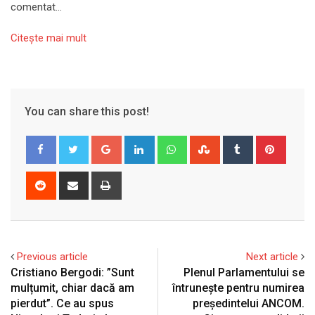
comentat…
Citeşte mai mult
You can share this post!
Google+
LinkedIn
Whatsapp
StumbleUpon
Tumblr
Pinter
Reddit
Share
Print
via
Email
Previous article
Next article
Cristiano Bergodi: ”Sunt
Plenul Parlamentului se
mulțumit, chiar dacă am
întruneşte pentru numirea
pierdut”. Ce au spus
preşedintelui ANCOM.