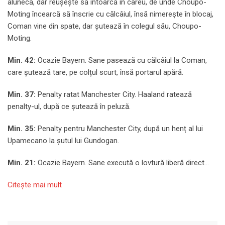
alunecă, dar reușește să întoarcă în careu, de unde Choupo-
Moting încearcă să înscrie cu călcâiul, însă nimerește în blocaj,
Coman vine din spate, dar șutează în colegul său, Choupo-
Moting.
Min. 42:
Ocazie Bayern. Sane pasează cu călcâiul la Coman,
care șutează tare, pe colțul scurt, însă portarul apără.
Min. 37:
Penalty ratat Manchester City. Haaland ratează
penalty-ul, după ce șutează în peluză.
Min. 35:
Penalty pentru Manchester City, după un henț al lui
Upamecano la șutul lui Gundogan.
Min. 21:
Ocazie Bayern. Sane execută o lovtură liberă direct…
Citeşte mai mult