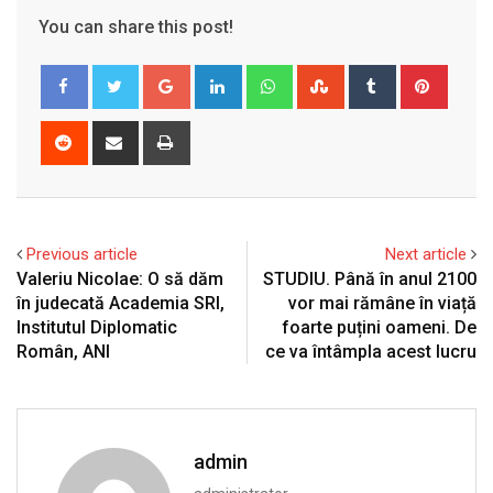
You can share this post!
Google+
LinkedIn
Whatsapp
StumbleUpon
Tumblr
Pinter
Reddit
Share
Print
via
Email
Previous article
Next article
Valeriu Nicolae: O să dăm
STUDIU. Până în anul 2100
în judecată Academia SRI,
vor mai rămâne în viață
Institutul Diplomatic
foarte puțini oameni. De
Român, ANI
ce va întâmpla acest lucru
admin