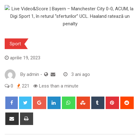
Sport
aprilie 19, 2023
By
admin
-
3 ani ago
0
221
Less than a minute
Google+
LinkedIn
Whatsapp
StumbleUpon
Tumblr
Pinterest
Red
Share
Print
via
Email