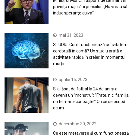
Ministrul Muncii, răspuns dezarmant în
privința majorării pensiilor: „Nu vreau să
induc speranţe cuiva“
mai 31, 2023
STUDIU. Cum funcționează activitatea
cerebrală în comă? Un studiu arată o
activitate rapidă în creier, în momentul
morții
aprilie 16, 2023
S-a lăsat de fotbal la 24 de ani și a
devenit un ”monstru”: ”Frate, nici familia
nu te mai recunoaște!” Cu ce se ocupă
acum
decembrie 30, 2022
Ce este metaverse și cum funcționează