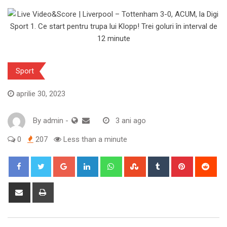
Sport
aprilie 30, 2023
By
admin
-
3 ani ago
0
207
Less than a minute
Google+
LinkedIn
Whatsapp
StumbleUpon
Tumblr
Pinterest
Red
Share
Print
via
Email