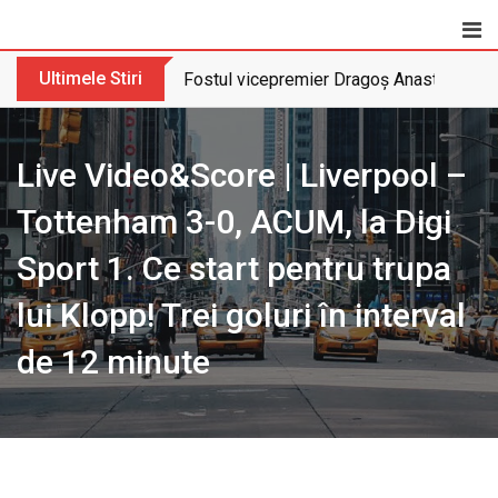
Skip
to
content
Ultimele Stiri
Fostul vicepremier Dragoș Anastasiu nu 
Live Video&Score | Liverpool –
Tottenham 3-0, ACUM, la Digi
Sport 1. Ce start pentru trupa
lui Klopp! Trei goluri în interval
de 12 minute