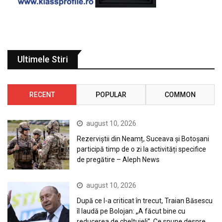
Ultimele Stiri
RECENT
POPULAR
COMMON
august 10, 2026
Rezerviștii din Neamț, Suceava și Botoșani
participă timp de o zi la activități specifice
de pregătire – Aleph News
august 10, 2026
După ce l-a criticat în trecut, Traian Băsescu
îl laudă pe Bolojan: „A făcut bine cu
reducerea de cheltuieli”. Ce spune despre