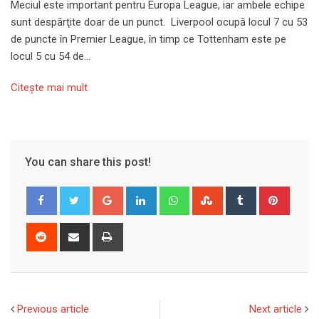
Meciul este important pentru Europa League, iar ambele echipe
sunt despărţite doar de un punct. Liverpool ocupă locul 7 cu 53
de puncte în Premier League, în timp ce Tottenham este pe
locul 5 cu 54 de…
Citeşte mai mult
You can share this post!
Google+
LinkedIn
Whatsapp
StumbleUpon
Tumblr
Pinter
Reddit
Share
Print
via
Email
Previous article
Next article