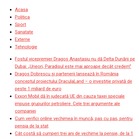
Acasa
Politica
Sport
Sanatate
Externe
Tehnologie
Fostul vicepremier Dragoș Anastasiu nu dă Delta Dunării pe
Dubai: „Uneori, Paradisul este mai aproape decât credem”
Dragoş Dobrescu şi partenerii lansează în România
conceptul proiectului DraculaLand – o investiție privată de
peste 1 miliard de euro
Exxon Mobil dă în judecată UE din cauza taxei speciale
impuse grupurilor petroliere. Cele trei argumente ale
companiei
Cum verifici online vechimea în muncă, pas cu pas, pentru
pensia de la stat
Cât costă să cumperi trei ani de vechime la pensie, de la 1