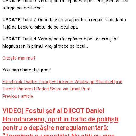
UPDATE
: Turul 9: Verstappen îl depășește pe George Russell și
ajunge pe locul cinci.
UPDATE
: Turul 7: Ocon taie un viraj pentru a recupera distanța
față de Leclerc, pilotul de pe locul opt.
UPDATE
: Turul 4: Verstappen îi depășește pe Leclerc și pe
Magnussen în primul viraj și trece pe locul…
Citeşte mai mult
You can share this post!
Facebook
Twitter
Google+
LinkedIn
Whatsapp
StumbleUpon
Tumblr
Pinterest
Reddit
Share via Email
Print
Previous article
VIDEO| Fostul șef al DIICOT Daniel
Horodniceanu, oprit în trafic de polițiști
pentru o depășire neregulamentară: