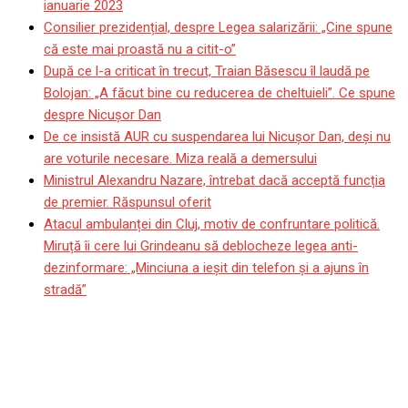
ianuarie 2023
Consilier prezidențial, despre Legea salarizării: „Cine spune
că este mai proastă nu a citit-o”
După ce l-a criticat în trecut, Traian Băsescu îl laudă pe
Bolojan: „A făcut bine cu reducerea de cheltuieli”. Ce spune
despre Nicușor Dan
De ce insistă AUR cu suspendarea lui Nicușor Dan, deși nu
are voturile necesare. Miza reală a demersului
Ministrul Alexandru Nazare, întrebat dacă acceptă funcția
de premier. Răspunsul oferit
Atacul ambulanței din Cluj, motiv de confruntare politică.
Miruță îi cere lui Grindeanu să deblocheze legea anti-
dezinformare: „Minciuna a ieșit din telefon și a ajuns în
stradă”
Live Video&Text | MP de
Formula 1 la Miami, Live