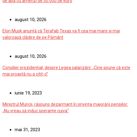
de apă cu amenzi de 50.000 de euro
august 10, 2026
Elon Musk anunță că Terafab Texas va fi cea mai mare și mai
valoroasă clădire de pe Pământ
august 10, 2026
Consilier prezidențial, despre Legea salarizării: „Cine spune că este
mai proastă nu a citit-o”
iunie 19, 2023
Ministrul Muncii, răspuns dezarmant în privința majorării pensiilor:
„Nu vreau să induc speranţe cuiva“
mai 31, 2023