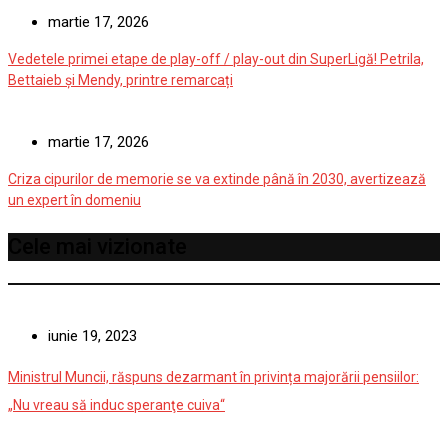
martie 17, 2026
Vedetele primei etape de play-off / play-out din SuperLigă! Petrila,
Bettaieb și Mendy, printre remarcați
martie 17, 2026
Criza cipurilor de memorie se va extinde până în 2030, avertizează
un expert în domeniu
Cele mai vizionate
iunie 19, 2023
Ministrul Muncii, răspuns dezarmant în privința majorării pensiilor:
„Nu vreau să induc speranţe cuiva“