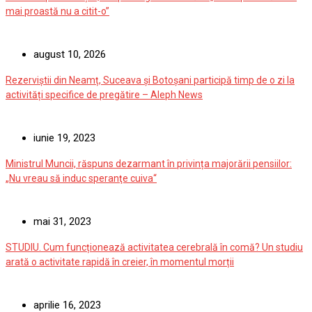
mai proastă nu a citit-o”
august 10, 2026
Rezerviștii din Neamț, Suceava și Botoșani participă timp de o zi la
activități specifice de pregătire – Aleph News
iunie 19, 2023
Ministrul Muncii, răspuns dezarmant în privința majorării pensiilor:
„Nu vreau să induc speranţe cuiva“
mai 31, 2023
STUDIU. Cum funcționează activitatea cerebrală în comă? Un studiu
arată o activitate rapidă în creier, în momentul morții
aprilie 16, 2023