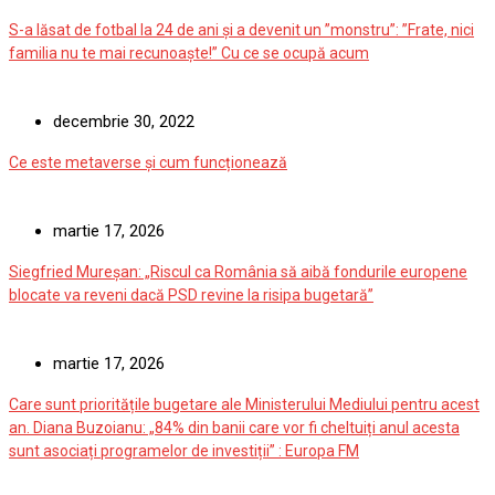
S-a lăsat de fotbal la 24 de ani și a devenit un ”monstru”: ”Frate, nici
familia nu te mai recunoaște!” Cu ce se ocupă acum
decembrie 30, 2022
Ce este metaverse și cum funcționează
martie 17, 2026
Siegfried Mureșan: „Riscul ca România să aibă fondurile europene
blocate va reveni dacă PSD revine la risipa bugetară”
martie 17, 2026
Care sunt prioritățile bugetare ale Ministerului Mediului pentru acest
an. Diana Buzoianu: „84% din banii care vor fi cheltuiți anul acesta
sunt asociați programelor de investiții” : Europa FM