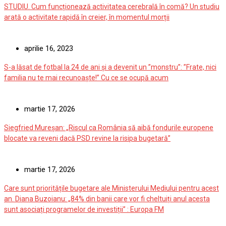
STUDIU. Cum funcționează activitatea cerebrală în comă? Un studiu
arată o activitate rapidă în creier, în momentul morții
aprilie 16, 2023
S-a lăsat de fotbal la 24 de ani și a devenit un ”monstru”: ”Frate, nici
familia nu te mai recunoaște!” Cu ce se ocupă acum
martie 17, 2026
Siegfried Mureșan: „Riscul ca România să aibă fondurile europene
blocate va reveni dacă PSD revine la risipa bugetară”
martie 17, 2026
Care sunt prioritățile bugetare ale Ministerului Mediului pentru acest
an. Diana Buzoianu: „84% din banii care vor fi cheltuiți anul acesta
sunt asociați programelor de investiții” : Europa FM