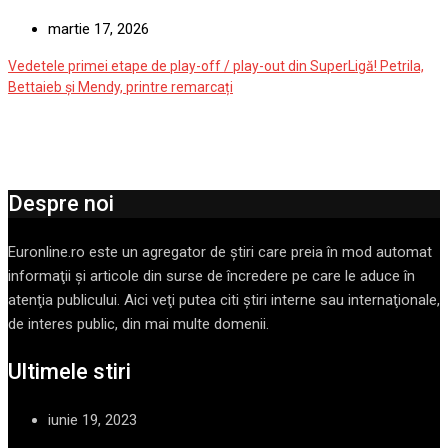
martie 17, 2026
Vedetele primei etape de play-off / play-out din SuperLigă! Petrila,
Bettaieb și Mendy, printre remarcați
Despre noi
Euronline.ro este un agregator de ştiri care preia în mod automat
informaţii şi articole din surse de încredere pe care le aduce în
atenţia publicului. Aici veţi putea citi ştiri interne sau internaţionale,
de interes public, din mai multe domenii.
Ultimele stiri
iunie 19, 2023