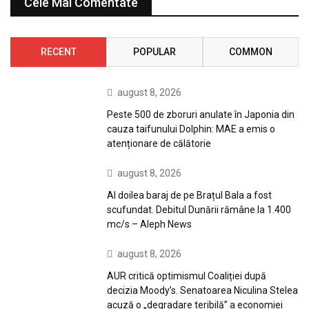
Cele Mai Comentate
RECENT
POPULAR
COMMON
august 8, 2026
Peste 500 de zboruri anulate în Japonia din
cauza taifunului Dolphin: MAE a emis o
atenționare de călătorie
august 8, 2026
Al doilea baraj de pe Brațul Bala a fost
scufundat. Debitul Dunării rămâne la 1.400
mc/s – Aleph News
august 8, 2026
AUR critică optimismul Coaliției după
decizia Moody’s. Senatoarea Niculina Stelea
acuză o „degradare teribilă” a economiei