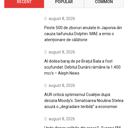
RECENT
POPULAR
COMMON
august 8, 2026
Peste 500 de zboruri anulate în Japonia din
cauza taifunului Dolphin: MAE a emis o
atenționare de călătorie
august 8, 2026
Al doilea baraj de pe Brațul Bala a fost
scufundat. Debitul Dunării rămâne la 1.400
mc/s – Aleph News
august 8, 2026
AUR critică optimismul Coaliției după
decizia Moody’s. Senatoarea Niculina Stelea
acuză o „degradare teribilă” a economiei
august 8, 2026
Unde dispar vrăbiile din orașe? : Europa FM