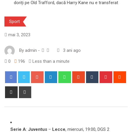
Sport
mai 3, 2023
By
admin
-
3 ani ago
0
196
Less than a minute
Google+
LinkedIn
Whatsapp
StumbleUpon
Tumblr
Pinterest
Red
Share
Print
via
Email
Serie A
:
Juventus
–
Lecce
, miercuri, 19:00, DGS 2