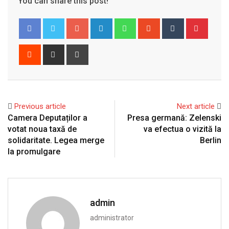
You can share this post!
Google+
LinkedIn
Whatsapp
StumbleUpon
Tumblr
Pinter
Reddit
Share
Print
via
Email
Previous article
Next article
Camera Deputaților a
Presa germană: Zelenski
votat noua taxă de
va efectua o vizită la
solidaritate. Legea merge
Berlin
la promulgare
admin
administrator