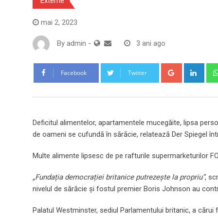
Externe
mai 2, 2023
By
admin
-
3 ani ago
Google+
Link
Facebook
Twitter
Deficitul alimentelor, apartamentele mucegăite, lipsa perso
de oameni se cufundă în sărăcie, relatează Der Spiegel înt
Multe alimente lipsesc de pe rafturile supermarketuril
„Fundația democrației britanice putrezește la propriu”
, sc
nivelul de sărăcie și fostul premier Boris Johnson au contribu
Palatul Westminster, sediul Parlamentului britanic, a cărui 