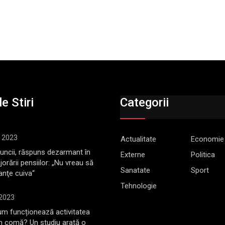
e Stiri
Categorii
, 2023
Actualitate
Economie
Muncii, răspuns dezarmant în
Externe
Politica
jorării pensiilor: „Nu vreau să
Sanatate
Sport
anţe cuiva“
Tehnologie
 2023
m funcționează activitatea
în comă? Un studiu arată o