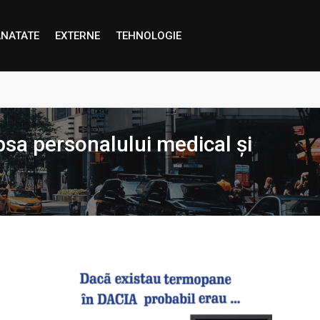
NATATE
EXTERNE
TEHNOLOGIE
proape decât credem”
lipsa personalului medical și