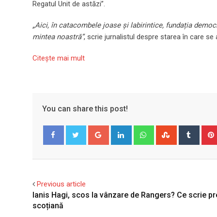
Regatul Unit de astăzi”.
„Aici, în catacombele joase și labirintice, fundația democr
mintea noastră”
, scrie jurnalistul despre starea în care se
Citeşte mai mult
You can share this post!
Google+
LinkedIn
Whatsapp
StumbleUpo
Tumbl
Facebook
Twitter
Previous article
Ianis Hagi, scos la vânzare de Rangers? Ce scrie p
scoțiană