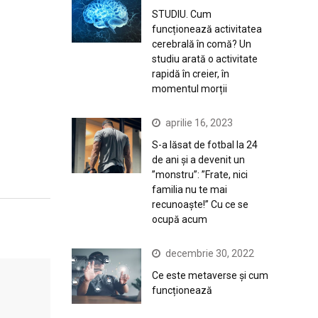
STUDIU. Cum
funcționează activitatea
cerebrală în comă? Un
studiu arată o activitate
rapidă în creier, în
momentul morții
aprilie 16, 2023
S-a lăsat de fotbal la 24
de ani și a devenit un
”monstru”: ”Frate, nici
familia nu te mai
recunoaște!” Cu ce se
ocupă acum
decembrie 30, 2022
Ce este metaverse și cum
funcționează