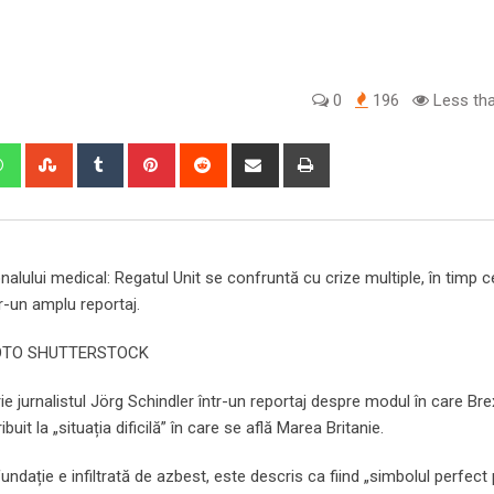
0
196
Less tha
edIn
Whatsapp
StumbleUpon
Tumblr
Pinterest
Reddit
Share
Print
via
Email
nalului medical: Regatul Unit se confruntă cu crize multiple, în timp 
r-un amplu reportaj.
or FOTO SHUTTERSTOCK
rie jurnalistul Jörg Schindler într-un reportaj despre modul în care Brex
it la „situația dificilă” în care se află Marea Britanie.
fundație e infiltrată de azbest, este descris ca fiind „simbolul perfect