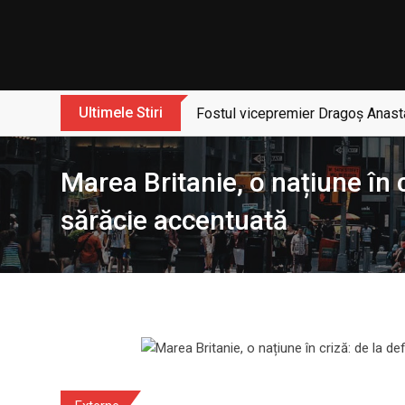
Skip
to
content
Ultimele Stiri
Fostul vicepremier Dragoș Anasta
Marea Britanie, o națiune în c
sărăcie accentuată