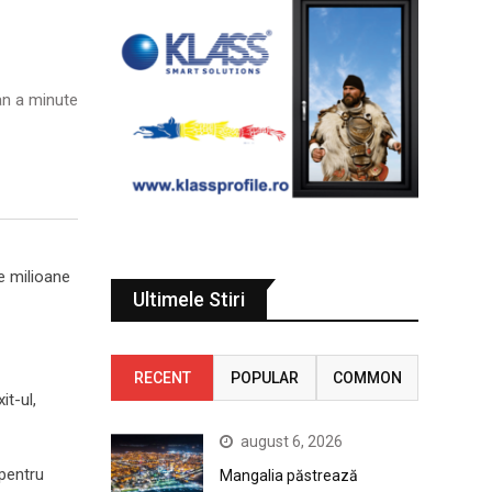
n a minute
ce milioane
Ultimele Stiri
RECENT
POPULAR
COMMON
it-ul,
august 6, 2026
 pentru
Mangalia păstrează