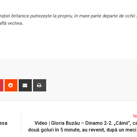
ației britanice putrezește la propriu, în mare parte departe de ochii 
 află vechea…
n
r
Pinterest
Reddit
Share
Print
via
Email
N
resa
Video | Gloria Buzău – Dinamo 2-2. „Câinii”, ca
două goluri în 5 minute, au revenit, după un meci