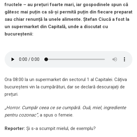
fructele – au prețuri foarte mari, iar gospodinele spun că
gătesc mai puțin ca să-și permită puțin din fiecare preparat
sau chiar renunță la unele alimente. Ștefan Ciucă a fost la
un supermarket din Capitală, unde a discutat cu
bucureștenii:
Ora 08:00 la un supermarket din sectorul 1 al Capitalei. Câțiva
bucureșteni vin la cumpărături, dar se declară descurajați de
prețuri.
„Horror. Cumpăr ceea ce se cumpără. Ouă, miel, ingrediente
pentru cozonac”,
a spus o femeie.
Reporter:
Și s-a scumpit mielul, de exemplu?