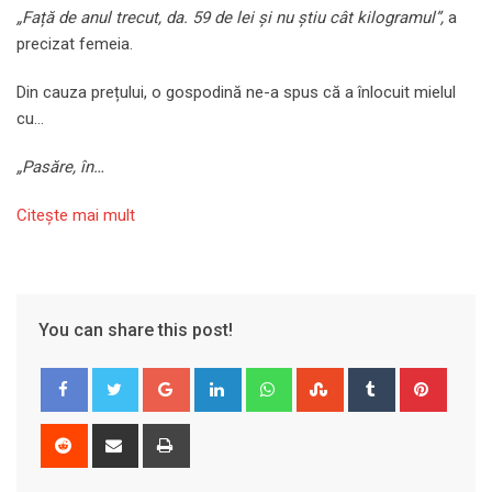
„Față de anul trecut, da. 59 de lei și nu știu cât kilogramul”,
a
precizat femeia.
Din cauza prețului, o gospodină ne-a spus că a înlocuit mielul
cu…
„Pasăre, în…
Citeşte mai mult
You can share this post!
Google+
LinkedIn
Whatsapp
StumbleUpon
Tumblr
Pinter
Reddit
Share
Print
via
Email