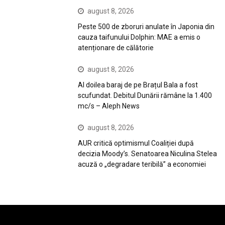
august 8, 2026
Peste 500 de zboruri anulate în Japonia din
cauza taifunului Dolphin: MAE a emis o
atenționare de călătorie
august 8, 2026
Al doilea baraj de pe Brațul Bala a fost
scufundat. Debitul Dunării rămâne la 1.400
mc/s – Aleph News
august 8, 2026
AUR critică optimismul Coaliției după
decizia Moody’s. Senatoarea Niculina Stelea
acuză o „degradare teribilă” a economiei