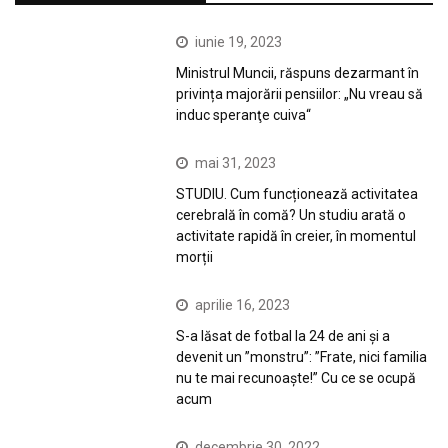
iunie 19, 2023
Ministrul Muncii, răspuns dezarmant în
privința majorării pensiilor: „Nu vreau să
induc speranţe cuiva“
mai 31, 2023
STUDIU. Cum funcționează activitatea
cerebrală în comă? Un studiu arată o
activitate rapidă în creier, în momentul
morții
aprilie 16, 2023
S-a lăsat de fotbal la 24 de ani și a
devenit un ”monstru”: ”Frate, nici familia
nu te mai recunoaște!” Cu ce se ocupă
acum
decembrie 30, 2022