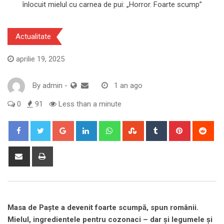
Actualitate
aprilie 19, 2025
By
admin
-
1 an ago
0
91
Less than a minute
Google+
LinkedIn
Whatsapp
StumbleUpon
Tumblr
Pinterest
Red
Share
Print
via
Email
Masa de Paște a devenit foarte scumpă, spun românii.
Mielul, ingredientele pentru cozonaci – dar și legumele și