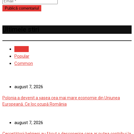
Ultimele stiri
Recent
Popular
Common
august 7, 2026
Polonia a devenit a șasea cea mai mare economie din Uniunea
Europeană. Ce loc ocupă România
august 7, 2026
Cercetătorii belgieni au făcut o descoperire care ar putea contribui la