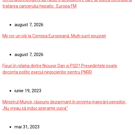
tratarea cancerului hepatic : Europa FM
august 7, 2026
Mii vor un job la Comisia Europeană. Mulți sunt epuizați
august 7, 2026
Fisuri în relația dintre Nicușor Dan și PSD? Președintele poate
deconta politic eșecul negocierilor pentru PNRR
iunie 19, 2023
Ministrul Muncii, răspuns dezarmant în privința majorării pensiilor:
„Nu vreau să induc speranţe cuiva“
mai 31, 2023