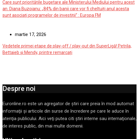
Care sunt prioritățile bugetare ale Ministerului Mediului pentru acest
an. Diana Buzoianu: „84% din banii care vor fi cheltuiți anul acesta
sunt asociați programelor de investiții” : Europa FM
martie 17, 2026
Vedetele primei etape de play-off / play-out din SuperLigă! Petrila,
Bettaieb și Mendy, printre remarcați
Despre noi
Euronline.ro este un agregator de ştiri care preia în mod automat
informaţii şi articole din surse de încredere pe care le aduce în
atenţia publicului. Aici veţi putea citi ştiri interne sau internaţionale,
de interes public, din mai multe domenii.