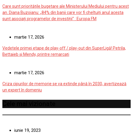
Care sunt prioritățile bugetare ale Ministerului Mediului pentru acest
an. Diana Buzoianu: „84% din banii care vor fi cheltuiți anul acesta
sunt asociați programelor de investiții” : Europa FM
martie 17, 2026
Vedetele primei etape de play-off / play-out din SuperLigă! Petrila,
Bettaieb și Mendy, printre remarcați
martie 17, 2026
Criza cipurilor de memorie se va extinde până în 2030, avertizează
un expert în domeniu
Cele mai vizionate
iunie 19, 2023