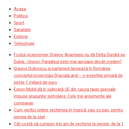
Acasa
Politica
Sport
Sanatate
Externe
Tehnologie
Fostul vicepremier Dragoș Anastasiu nu dă Delta Dunării pe
Dubai: „Uneori, Paradisul este mai aproape decât credem”
Dragoş Dobrescu şi partenerii lansează în România
conceptul proiectului DraculaLand – o investiție privată de
peste 1 miliard de euro
Exxon Mobil dă în judecată UE din cauza taxei speciale
impuse grupurilor petroliere. Cele trei argumente ale
companiei
Cum verifici online vechimea în muncă, pas cu pas, pentru
pensia de la stat
Cât costă să cumperi trei ani de vechime la pensie, de la 1