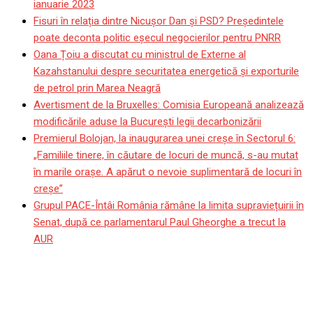
ianuarie 2023
Fisuri în relația dintre Nicușor Dan și PSD? Președintele
poate deconta politic eșecul negocierilor pentru PNRR
Oana Țoiu a discutat cu ministrul de Externe al
Kazahstanului despre securitatea energetică și exporturile
de petrol prin Marea Neagră
Avertisment de la Bruxelles: Comisia Europeană analizează
modificările aduse la București legii decarbonizării
Premierul Bolojan, la inaugurarea unei creșe în Sectorul 6:
„Familiile tinere, în căutare de locuri de muncă, s-au mutat
în marile orașe. A apărut o nevoie suplimentară de locuri în
creșe”
Grupul PACE-Întâi România rămâne la limita supraviețuirii în
Senat, după ce parlamentarul Paul Gheorghe a trecut la
AUR
Mesajul președintelui SUA
pentru Regele Charles al