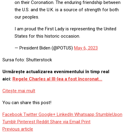
on their Coronation. The enduring friendship between
the U.S. and the U.K. is a source of strength for both
our peoples.
I am proud the First Lady is representing the United
States for this historic occasion.
— President Biden (@POTUS)
May 6, 2023
Sursa foto: Shutterstock
Urmărește actualizarea evenimentului în timp real
aici:
Regele Charles al III-lea a fost încoronat…
Citeşte mai mult
You can share this post!
Facebook
Twitter
Google+
LinkedIn
Whatsapp
StumbleUpon
Tumblr
Pinterest
Reddit
Share via Email
Print
Previous article