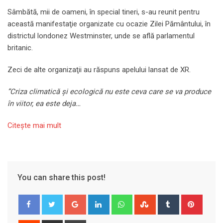
Sâmbătă, mii de oameni, în special tineri, s-au reunit pentru
această manifestaţie organizate cu ocazie Zilei Pământului, în
districtul londonez Westminster, unde se află parlamentul
britanic.
Zeci de alte organizaţii au răspuns apelului lansat de XR.
”Criza climatică şi ecologică nu este ceva care se va produce
în viitor, ea este deja…
Citeşte mai mult
You can share this post!
Google+
LinkedIn
Whatsapp
StumbleUpon
Tumblr
Pinter