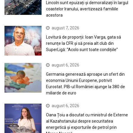
Lincoln sunt epuizați și demoralizați în largul
coastelor Iranului, avertizează familiile
acestora
august 7, 2026
Lovitură de proporții: Ioan Varga, gata să
renunțe la CFR și să preia alt club din
SuperLigă: ”Acolo sunt toate condițiile”
august 6, 2026
Germania generează aproape un sfert din
economia Uniunii Europene, potrivit
Eurostat. PIB-ul României ajunge la 380 de
miliarde de euro
august 6, 2026
Oana Țoiu a discutat cu ministrul de Externe
al Kazahstanului despre securitatea
energetică și exporturile de petrol prin