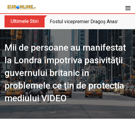
Skip
to
content
Ultimele Stiri
Fostul vicepremier Dragoș Anastasiu nu 
Mii de persoane au manifestat
la Londra împotriva pasivităţii
guvernului britanic în
problemele ce țin de protecția
mediului VIDEO