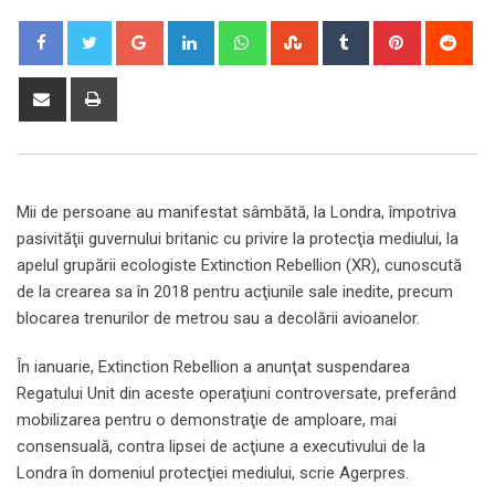
Google+
LinkedIn
Whatsapp
StumbleUpon
Tumblr
Pinterest
Red
Share
Print
via
Email
Mii de persoane au manifestat sâmbătă, la Londra, împotriva
pasivităţii guvernului britanic cu privire la protecţia mediului, la
apelul grupării ecologiste Extinction Rebellion (XR), cunoscută
de la crearea sa în 2018 pentru acţiunile sale inedite, precum
blocarea trenurilor de metrou sau a decolării avioanelor.
În ianuarie, Extinction Rebellion a anunţat suspendarea
Regatului Unit din aceste operaţiuni controversate, preferând
mobilizarea pentru o demonstraţie de amploare, mai
consensuală, contra lipsei de acţiune a executivului de la
Londra în domeniul protecţiei mediului, scrie Agerpres.