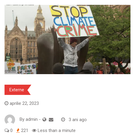
Externe
aprilie 22, 2023
By
admin
-
3 ani ago
0
221
Less than a minute