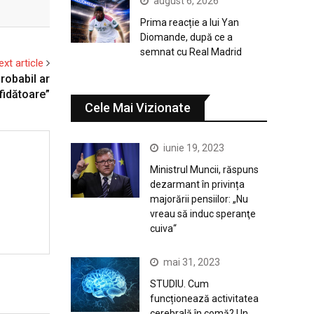
august 6, 2026
Prima reacție a lui Yan
Diomande, după ce a
semnat cu Real Madrid
ext article
robabil ar
fidătoare”
Cele Mai Vizionate
iunie 19, 2023
Ministrul Muncii, răspuns
dezarmant în privința
majorării pensiilor: „Nu
vreau să induc speranţe
cuiva“
mai 31, 2023
STUDIU. Cum
funcționează activitatea
cerebrală în comă? Un