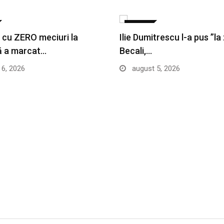
SPORT
cu ZERO meciuri la
Ilie Dumitrescu l-a pus ”la
ă a marcat…
Becali,…
6, 2026
august 5, 2026