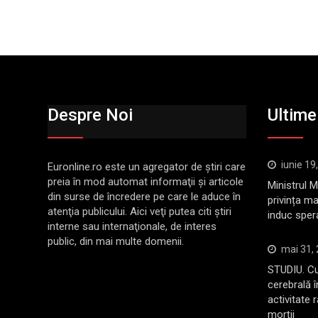
Despre Noi
Ultimel
iunie 19
Euronline.ro este un agregator de ştiri care
preia în mod automat informaţii şi articole
Ministrul 
din surse de încredere pe care le aduce în
privința ma
atenţia publicului. Aici veţi putea citi ştiri
induc sper
interne sau internaţionale, de interes
public, din mai multe domenii.
mai 31,
STUDIU. Cu
cerebrală 
activitate 
morții