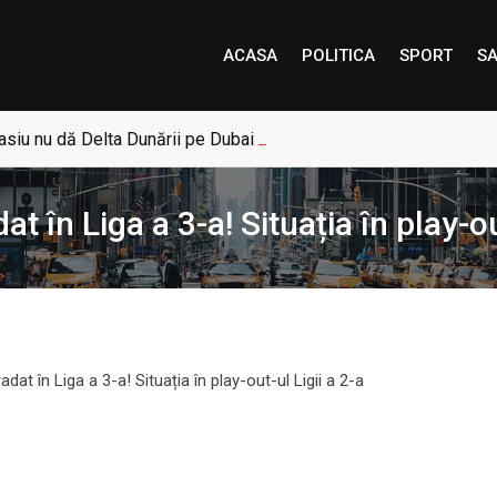
ACASA
POLITICA
SPORT
SA
siu nu dă Delta Dunării pe Dubai: „Uneori, Paradisul este mai a
 în Liga a 3-a! Situația în play-out