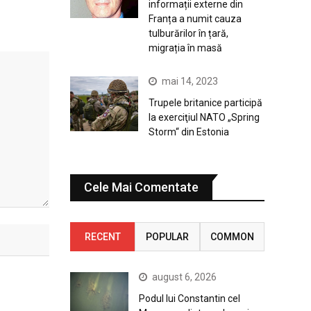
informații externe din
Franța a numit cauza
tulburărilor în țară,
migrația în masă
mai 14, 2023
Trupele britanice participă
la exerciţiul NATO „Spring
Storm“ din Estonia
Cele Mai Comentate
RECENT
POPULAR
COMMON
august 6, 2026
Podul lui Constantin cel