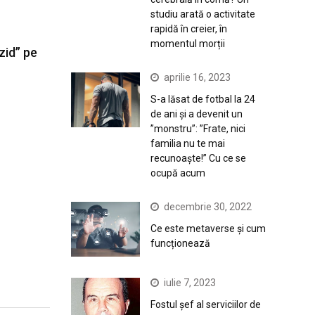
studiu arată o activitate
rapidă în creier, în
momentul morții
 zid” pe
aprilie 16, 2023
S-a lăsat de fotbal la 24
de ani și a devenit un
”monstru”: ”Frate, nici
familia nu te mai
recunoaște!” Cu ce se
ocupă acum
decembrie 30, 2022
Ce este metaverse și cum
funcționează
iulie 7, 2023
Fostul șef al serviciilor de