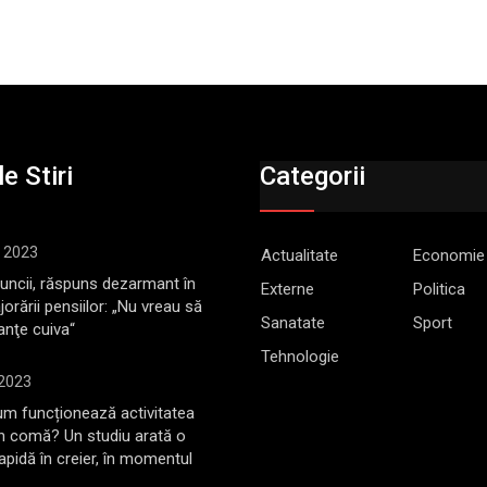
e Stiri
Categorii
, 2023
Actualitate
Economie
Muncii, răspuns dezarmant în
Externe
Politica
jorării pensiilor: „Nu vreau să
Sanatate
Sport
anţe cuiva“
Tehnologie
 2023
m funcționează activitatea
în comă? Un studiu arată o
rapidă în creier, în momentul