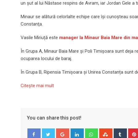
un șut al lui Năstase respins de Avram, iar Jordan Gele a t
Minaur se alătură celorlalte echipe care îşi cunoşteau soar
Constanţa.
Vasile Miriuță este
manager la Minaur Baia Mare din ma
În Grupa A, Minaur Baia Mare și Poli Timișoara sunt deja r
ocuparea locului de baraj.
În Grupa B, Ripensia Timișoara și Unirea Constanța sunt de
Citeşte mai mult
You can share this post!
Google+
LinkedIn
Whatsapp
StumbleUpo
Tumbl