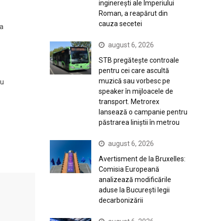
inginerești ale Imperiului
Roman, a reapărut din
cauza secetei
ea
august 6, 2026
STB pregătește controale
pentru cei care ascultă
muzică sau vorbesc pe
ru
speaker în mijloacele de
transport. Metrorex
lansează o campanie pentru
păstrarea liniștii în metrou
august 6, 2026
Avertisment de la Bruxelles:
Comisia Europeană
analizează modificările
aduse la București legii
decarbonizării