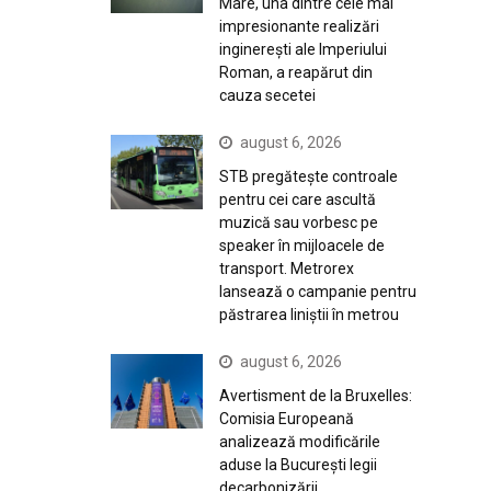
Mare, una dintre cele mai
impresionante realizări
inginerești ale Imperiului
Roman, a reapărut din
cauza secetei
august 6, 2026
STB pregătește controale
pentru cei care ascultă
muzică sau vorbesc pe
speaker în mijloacele de
transport. Metrorex
lansează o campanie pentru
păstrarea liniștii în metrou
august 6, 2026
Avertisment de la Bruxelles:
Comisia Europeană
analizează modificările
aduse la București legii
decarbonizării