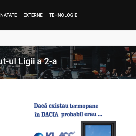
NATATE
EXTERNE
TEHNOLOGIE
proape decât credem”
-ul Ligii a 2-a