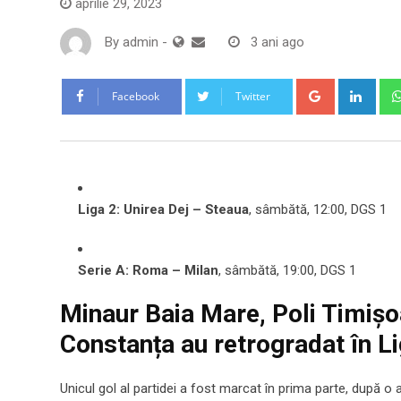
aprilie 29, 2023
By
admin
-
3 ani ago
Google+
Link
Facebook
Twitter
Liga 2: Unirea Dej – Steaua
, sâmbătă, 12:00, DGS 1
Serie A: Roma – Milan
, sâmbătă, 19:00, DGS 1
Minaur Baia Mare, Poli Timișo
Constanța au retrogradat în Li
Unicul gol al partidei a fost marcat în prima parte, după o 