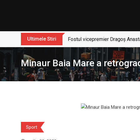
Skip
to
content
Ultimele Stiri
Fostul vicepremier Dragoș Anasta
Minaur Baia Mare a retrogradat
Sport