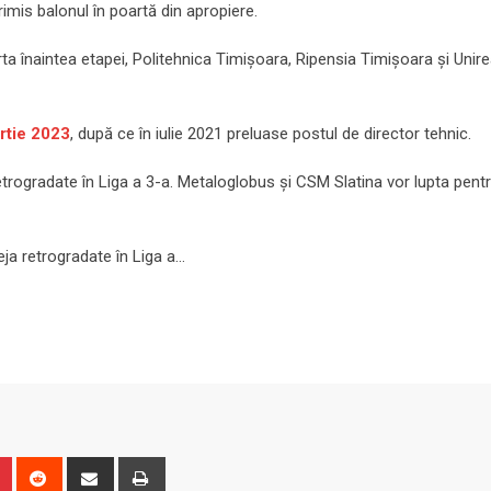
rimis balonul în poartă din apropiere.
ta înaintea etapei, Politehnica Timişoara, Ripensia Timişoara şi Unir
rtie 2023
, după ce în iulie 2021 preluase postul de director tehnic.
etrogradate în Liga a 3-a. Metaloglobus și CSM Slatina vor lupta pent
ja retrogradate în Liga a…
n
r
Pinterest
Reddit
Share
Print