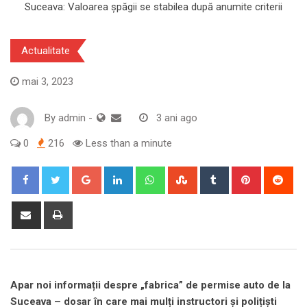
Actualitate
mai 3, 2023
By
admin
-
3 ani ago
0
216
Less than a minute
Google+
LinkedIn
Whatsapp
StumbleUpon
Tumblr
Pinterest
Red
Share
Print
via
Email
Apar noi informații despre „fabrica” de permise auto de la
Suceava – dosar în care mai mulți instructori și polițiști