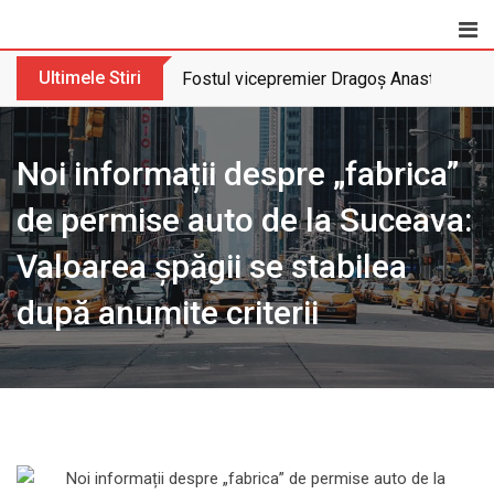
Skip
to
content
Ultimele Stiri
Fostul vicepremier Dragoș Anastasiu nu 
Noi informații despre „fabrica”
de permise auto de la Suceava:
Valoarea șpăgii se stabilea
după anumite criterii