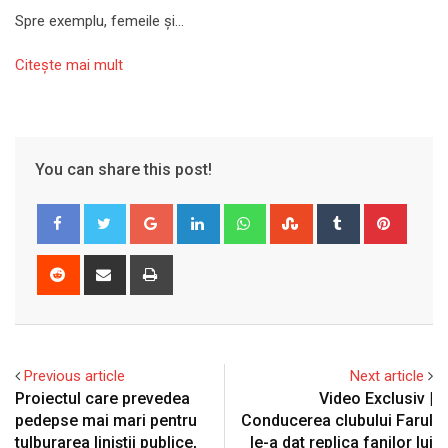
Spre exemplu, femeile și…
Citeşte mai mult
You can share this post!
Google+
LinkedIn
Whatsapp
StumbleUpon
Tumblr
Pinter
Reddit
Share
Print
via
Email
Previous article
Next article
Proiectul care prevedea
Video Exclusiv |
pedepse mai mari pentru
Conducerea clubului Farul
tulburarea liniștii publice,
le-a dat replica fanilor lui