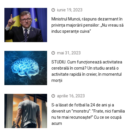
iunie 19, 2023
Ministrul Muncii, răspuns dezarmant în
privința majorării pensiilor: „Nu vreau să
induc speranţe cuiva“
mai 31, 2023
STUDIU. Cum funcționează activitatea
cerebrală în comă? Un studiu arată o
activitate rapidă în creier, în momentul
morții
aprilie 16, 2023
S-a lăsat de fotbal la 24 de ani și a
devenit un ”monstru”: ”Frate, nici familia
nu te mai recunoaște!” Cu ce se ocupă
acum