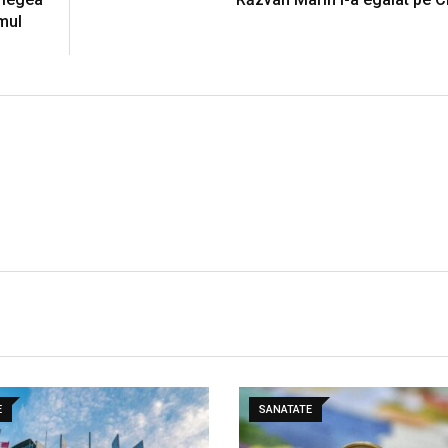
emul
E
SANATATE