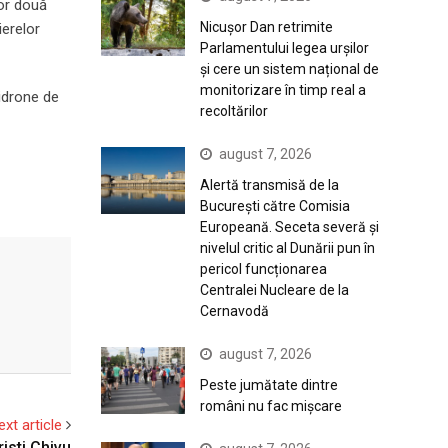
lor două
Nicușor Dan retrimite
ierelor
Parlamentului legea urșilor
și cere un sistem național de
monitorizare în timp real a
idrone de
recoltărilor
august 7, 2026
Alertă transmisă de la
București către Comisia
Europeană. Seceta severă și
nivelul critic al Dunării pun în
pericol funcționarea
Centralei Nucleare de la
Cernavodă
august 7, 2026
Peste jumătate dintre
români nu fac mișcare
ext article
isti Chivu