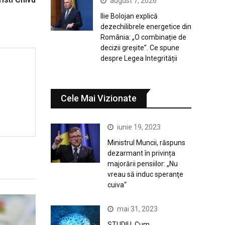
august 7, 2026
Ilie Bolojan explică
dezechilibrele energetice din
România: „O combinație de
decizii greșite”. Ce spune
despre Legea Integrității
Cele Mai Vizionate
iunie 19, 2023
Ministrul Muncii, răspuns
dezarmant în privința
majorării pensiilor: „Nu
vreau să induc speranţe
cuiva“
mai 31, 2023
STUDIU. Cum