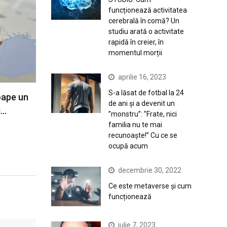
funcționează activitatea
cerebrală în comă? Un
studiu arată o activitate
rapidă în creier, în
momentul morții
aprilie 16, 2023
S-a lăsat de fotbal la 24
oape un
de ani și a devenit un
i…
”monstru”: ”Frate, nici
familia nu te mai
recunoaște!” Cu ce se
ocupă acum
decembrie 30, 2022
Ce este metaverse și cum
funcționează
iulie 7, 2023