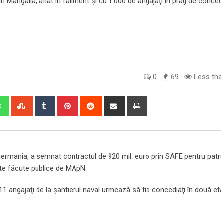
0
69
Less tha
edIn
Whatsapp
StumbleUpon
Tumblr
Pinterest
Reddit
Share
Print
via
Email
ermania, a semnat contractul de 920 mil. euro prin SAFE pentru pat
 date făcute publice de MApN.
011 angajaţi de la şantierul naval urmează să fie concediaţi în două e