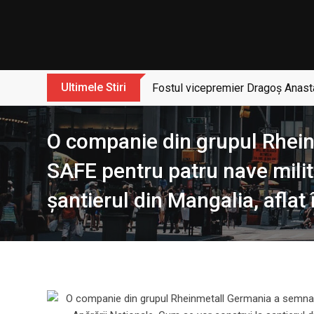
Skip
to
content
Ultimele Stiri
Fostul vicepremier Dragoș Anasta
O companie din grupul Rhein
SAFE pentru patru nave milit
şantierul din Mangalia, aflat