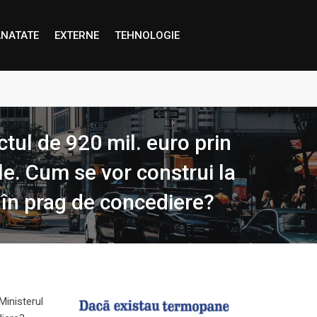
NATATE
EXTERNE
TEHNOLOGIE
proape decât credem”
ul de 920 mil. euro prin
le. Cum se vor construi la
i în prag de concediere?