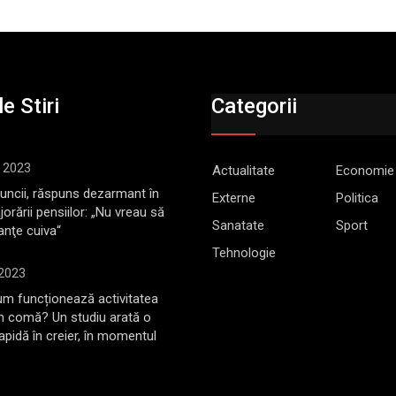
e Stiri
Categorii
, 2023
Actualitate
Economie
Muncii, răspuns dezarmant în
Externe
Politica
jorării pensiilor: „Nu vreau să
Sanatate
Sport
anţe cuiva“
Tehnologie
 2023
m funcționează activitatea
în comă? Un studiu arată o
rapidă în creier, în momentul