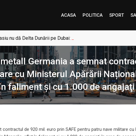
ACASA
POLITICA
SPORT
SA
siu nu dă Delta Dunării pe Dubai: „Uneori, Paradisul este mai a
metall Germania a semnat contract
are cu Ministerul Apărării Naționa
 în faliment şi cu 1.000 de angajaţ