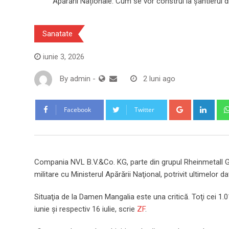
Sanatate
iunie 3, 2026
By
admin
-
2 luni ago
Google+
Link
Facebook
Twitter
Compania NVL B.V.&Co. KG, parte din grupul Rheinmetall G
militare cu Ministerul Apărării Naţional, potrivit ultimelor
Situaţia de la Damen Mangalia este una critică. Toţi cei 1.
iunie şi respectiv 16 iulie, scrie
ZF
.