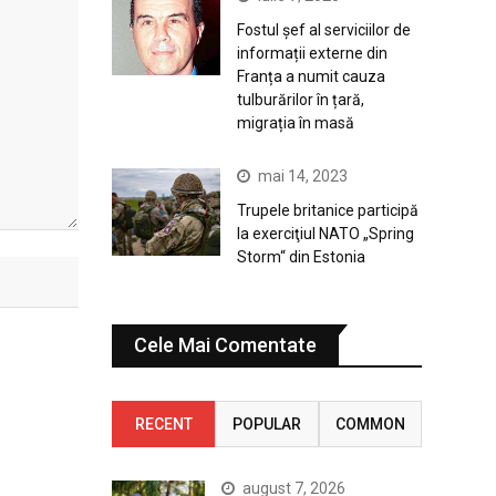
Fostul șef al serviciilor de
informații externe din
Franța a numit cauza
tulburărilor în țară,
migrația în masă
mai 14, 2023
Trupele britanice participă
la exerciţiul NATO „Spring
Storm“ din Estonia
Cele Mai Comentate
RECENT
POPULAR
COMMON
august 7, 2026