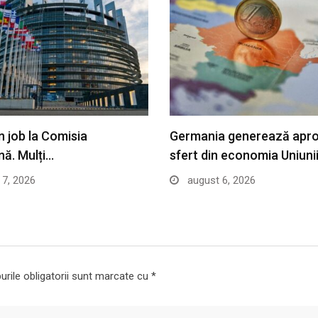
n job la Comisia
Germania generează apr
ă. Mulți…
sfert din economia Uniuni
7, 2026
august 6, 2026
rile obligatorii sunt marcate cu
*