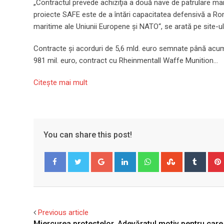
„Contractul prevede achiziţia a două nave de patrulare mar
proiecte SAFE este de a întări capacitatea defensivă a Român
maritime ale Uniunii Europene şi NATO“, se arată pe site-ul 
Contracte şi acorduri de 5,6 mld. euro semnate până acum 
981 mil. euro, contract cu Rheinmentall Waffe Munition…
Citeşte mai mult
You can share this post!
Google+
LinkedIn
Whatsapp
StumbleUpo
Tumbl
Facebook
Twitter
Previous article
Miercurea protestelor. Adevăratul motiv pentru care