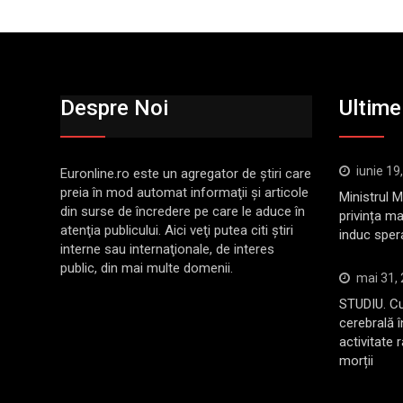
Despre Noi
Ultimel
iunie 19
Euronline.ro este un agregator de ştiri care
preia în mod automat informaţii şi articole
Ministrul 
din surse de încredere pe care le aduce în
privința ma
atenţia publicului. Aici veţi putea citi ştiri
induc sper
interne sau internaţionale, de interes
public, din mai multe domenii.
mai 31,
STUDIU. Cu
cerebrală 
activitate 
morții