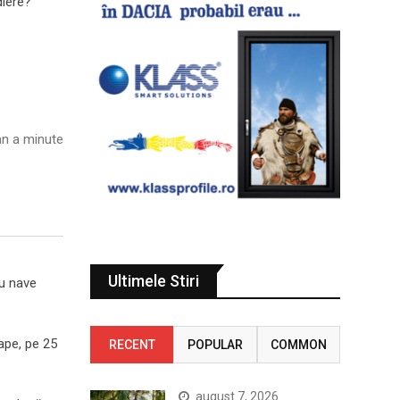
n a minute
Ultimele Stiri
ru nave
tape, pe 25
RECENT
POPULAR
COMMON
august 7, 2026