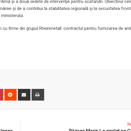
itimă şi a două vedete de intervenţie pentru scafandri. Obiectivul ce
iei şi de a contribui la stabilitatea regională şi la secu­ritatea front
ministerului.
cu firme din grupul Rheinmetall: contractul pentru furnizarea de ant
n
r
Pinterest
Reddit
Share
Print
via
Email
N
 legea
Răzvan Marin l-a egalat pe Cr