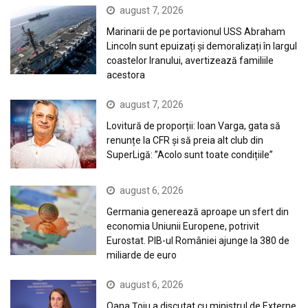
august 7, 2026
Marinarii de pe portavionul USS Abraham
Lincoln sunt epuizați și demoralizați în largul
coastelor Iranului, avertizează familiile
acestora
august 7, 2026
Lovitură de proporții: Ioan Varga, gata să
renunțe la CFR și să preia alt club din
SuperLigă: ”Acolo sunt toate condițiile”
august 6, 2026
Germania generează aproape un sfert din
economia Uniunii Europene, potrivit
Eurostat. PIB-ul României ajunge la 380 de
miliarde de euro
august 6, 2026
Oana Țoiu a discutat cu ministrul de Externe