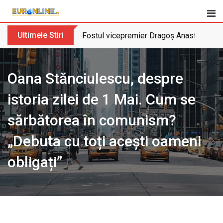
Skip
to
content
Ultimele Stiri
Fostul vicepremier Dragoș Anastasiu nu 
Oana Stănciulescu, despre
istoria zilei de 1 Mai. Cum se
sărbătorea în comunism?
„Debuta cu toți acești oameni
obligați”