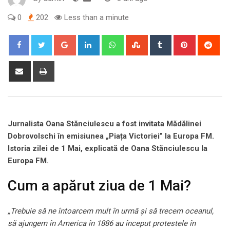
0
202
Less than a minute
Google+
LinkedIn
Whatsapp
StumbleUpon
Tumblr
Pinterest
Red
Share
Print
via
Email
Jurnalista Oana Stănciulescu a fost invitata Mădălinei
Dobrovolschi în emisiunea „Piața Victoriei” la Europa FM.
Istoria zilei de 1 Mai, explicată de Oana Stănciulescu la
Europa FM.
Cum a apărut ziua de 1 Mai?
„Trebuie să ne întoarcem mult în urmă și să trecem oceanul,
să ajungem în America în 1886 au început protestele în