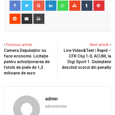
Google+
LinkedIn
Whatsapp
StumbleUpon
Tumblr
Pinter
Reddit
Share
Print
via
Email
Previous article
Next article
Camera Deputaților nu
Live Video&Text | Rapid –
face economii. Licitație
CFR Cluj 1-0, ACUM, la
pentru achiziționarea de
Digi Sport 1. Giuleștenii
fotolii de piele de 1,3
deschid scorul din penalty
milioane de euro
admin
administrator