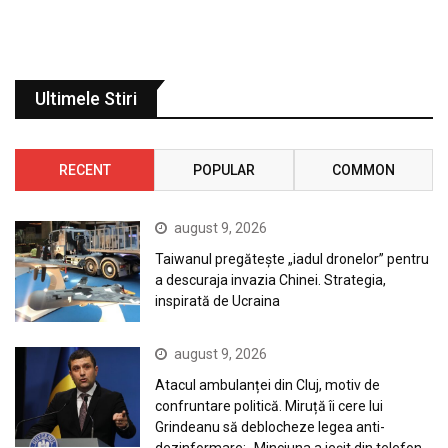
Ultimele Stiri
RECENT
POPULAR
COMMON
august 9, 2026
Taiwanul pregătește „iadul dronelor” pentru
a descuraja invazia Chinei. Strategia,
inspirată de Ucraina
august 9, 2026
Atacul ambulanței din Cluj, motiv de
confruntare politică. Miruță îi cere lui
Grindeanu să deblocheze legea anti-
dezinformare: „Minciuna a ieșit din telefon