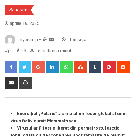
Sanatate
aprilie 16, 2025
By
admin
-
1 an ago
0
93
Less than a minute
Google+
LinkedIn
Whatsapp
StumbleUpon
Tumblr
Pinterest
Red
Share
Print
via
Email
Exercițiul „Polaris” a simulat un focar global al unui
virus fictiv numit Mammothpox.
Virusul ar fi fost eliberat din permafrostul arctic
topit, odată cu descoperirea unor rămășițe de mamut.