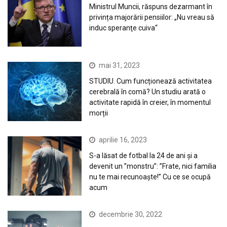
Ministrul Muncii, răspuns dezarmant în
privința majorării pensiilor: „Nu vreau să
induc speranţe cuiva“
mai 31, 2023
STUDIU. Cum funcționează activitatea
cerebrală în comă? Un studiu arată o
activitate rapidă în creier, în momentul
morții
aprilie 16, 2023
S-a lăsat de fotbal la 24 de ani și a
devenit un ”monstru”: ”Frate, nici familia
nu te mai recunoaște!” Cu ce se ocupă
acum
decembrie 30, 2022