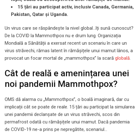
15 țări au participat activ, inclusiv Canada, Germania,
Pakistan, Qatar și Uganda.
Un virus care se răspândește la nivel global…îți sună cunoscut?
De la COVID la Mammothpox nu e drum lung. Organizația
Mondială a Sănătății a exersat recent un scenariu în care un
virus străvechi, rămas latent în rămășițele unui mamut lânos, a
provocat un focar mortal de „mammothpox” la scară
globală
.
Cât de reală e amenințarea unei
noi pandemii Mammothpox?
OMS dă alarma cu „Mammothpox”, o boală imaginară, dar cu
implicații cât se poate de reale. 15 țări au participat la simularea
unei pandemii declanșate de un virus străvechi, scos din
permafrost odată cu rămășițele unui mamut. Dacă pandemia
de COVID-19 ne-a prins pe nepregătite, scenariul…