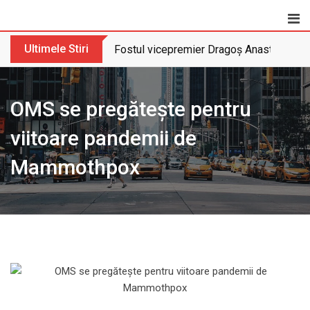
Skip
to
content
Ultimele Stiri
Fostul vicepremier Dragoș Anastasiu nu 
OMS se pregătește pentru
viitoare pandemii de
Mammothpox