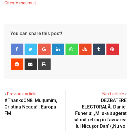
Citeşte mai mult
You can share this post!
Google+
LinkedIn
Whatsapp
StumbleUpon
Tumblr
Pinter
Reddit
Share
Print
via
Email
Previous article
Next article
#ThanksCN8: Mulțumim,
DEZBATERE
Cristina Neagu! : Europa
ELECTORALĂ. Daniel
FM
Funeriu: „Mi s-a sugerat
să mă retrag în favoarea
lui Nicușor Dan”/„Nu voi