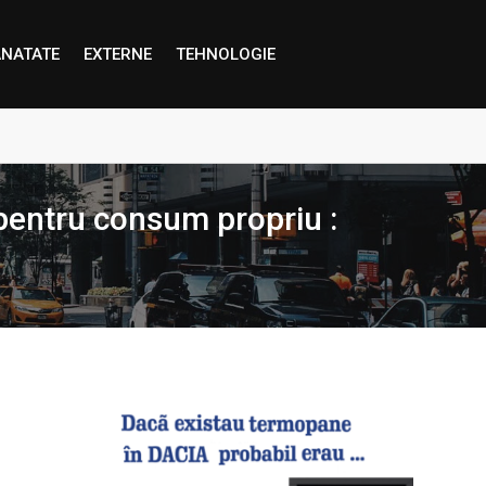
NATATE
EXTERNE
TEHNOLOGIE
proape decât credem”
pentru consum propriu :