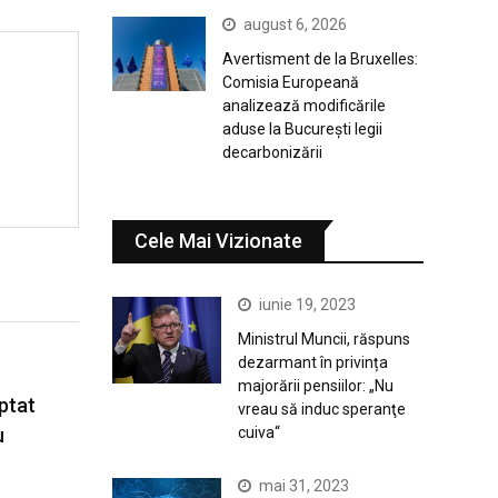
august 6, 2026
Avertisment de la Bruxelles:
Comisia Europeană
analizează modificările
aduse la București legii
decarbonizării
Cele Mai Vizionate
iunie 19, 2023
Ministrul Muncii, răspuns
dezarmant în privința
majorării pensiilor: „Nu
ptat
vreau să induc speranţe
cuiva“
u
mai 31, 2023