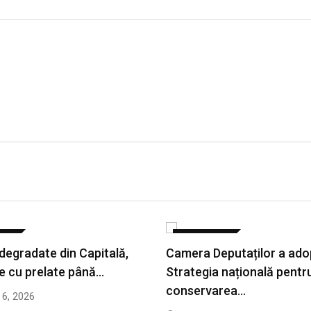
ATE
ACTUALITATE
 degradate din Capitală,
Camera Deputaților a ado
e cu prelate până…
Strategia națională pentr
conservarea…
6, 2026