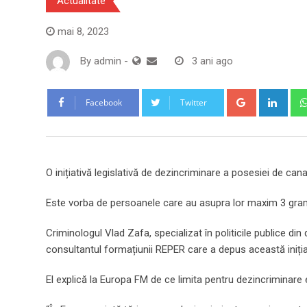
Actualitate
mai 8, 2023
By
admin
-
3 ani ago
Google+
Link
Facebook
Twitter
O inițiativă legislativă de dezincriminare a posesiei de c
Este vorba de persoanele care au asupra lor maxim 3 gra
Criminologul Vlad Zafa, specializat în politicile publice din
consultantul formațiunii REPER care a depus această inițiat
El explică la Europa FM de ce limita pentru dezincriminare