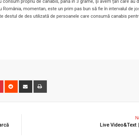
ru consum propriu de canabis, până în 3 grame, și avem țări care au 
 România, momentan, este un prim pas bun să fie în intervalul de jo
ate destul de des utilizată de persoanele care consumă canabis pen
n
r
Pinterest
Reddit
Share
Print
via
Email
N
arcă
Live Video&Text 