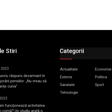
e Stiri
Categorii
, 2023
Actualitate
Economie
Muncii, răspuns dezarmant în
Externe
Politica
jorării pensiilor: „Nu vreau să
Sanatate
Sport
anţe cuiva“
Tehnologie
 2023
m funcționează activitatea
în comă? Un studiu arată o