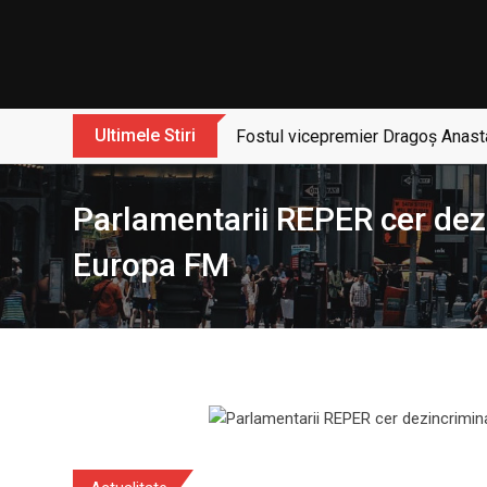
Skip
to
content
Ultimele Stiri
Fostul vicepremier Dragoș Anasta
Parlamentarii REPER cer dez
Europa FM