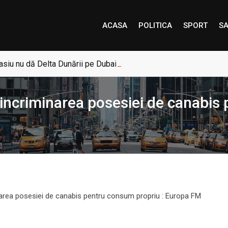
ACASA
POLITICA
SPORT
SA
siu nu dă Delta Dunării pe Dubai: „Uneori, Paradisul este mai a
incriminarea posesiei de canabis 