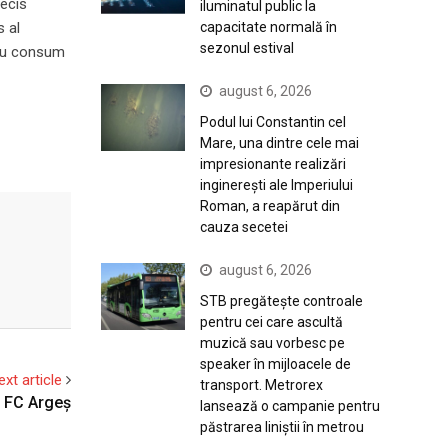
decis
iluminatul public la
capacitate normală în
s al
sezonul estival
tru consum
august 6, 2026
Podul lui Constantin cel
Mare, una dintre cele mai
impresionante realizări
inginerești ale Imperiului
Roman, a reapărut din
cauza secetei
august 6, 2026
STB pregătește controale
pentru cei care ascultă
muzică sau vorbesc pe
speaker în mijloacele de
ext article
transport. Metrorex
| FC Argeș
lansează o campanie pentru
păstrarea liniștii în metrou