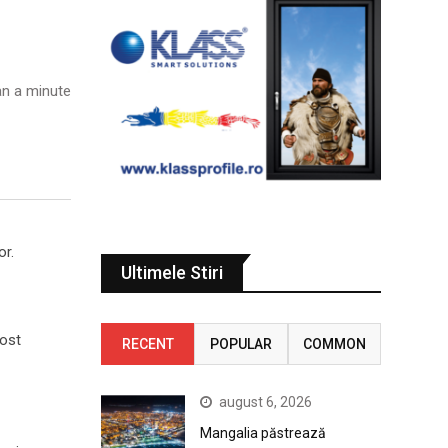
n a minute
or.
Ultimele Stiri
fost
RECENT
POPULAR
COMMON
august 6, 2026
Mangalia păstrează