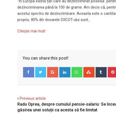
“În Europa există țări care au dezincriminat posesia pent
dezincriminarea până la 100 de grame. Am decis că, pentru
acestui spectru de dezincriminare. Aceasta este o cantit
propriu. 80% din dosarele DIICOT-ului sunt…
Citeşte mai mult
You can share this post!
Google+
LinkedIn
Whatsapp
StumbleUpo
Tumbl
Facebook
Twitter
Previous article
Radu Oprea, despre cumulul pensie-salariu: Se înce
găsirea unei soluții ca acesta să fie limitat