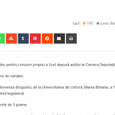
0
193
Less tha
edIn
Whatsapp
StumbleUpon
Tumblr
Pinterest
Reddit
Share
Print
via
Email
anabis pentru consum propriu a fost depusă astăzi la Camera Deputațil
me de canabis.
 domeniul drogurilor, de la Universitatea din Oxford, Marea Britanie, a 
ivă legislativă.
 este de 3 grame: