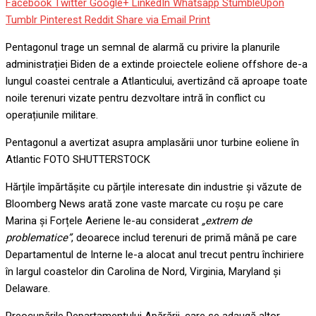
Facebook
Twitter
Google+
LinkedIn
Whatsapp
StumbleUpon
Tumblr
Pinterest
Reddit
Share via Email
Print
Pentagonul trage un semnal de alarmă cu privire la planurile
administrației Biden de a extinde proiectele eoliene offshore de-a
lungul coastei centrale a Atlanticului, avertizând că aproape toate
noile terenuri vizate pentru dezvoltare intră în conflict cu
operațiunile militare.
Pentagonul a avertizat asupra amplasării unor turbine eoliene în
Atlantic FOTO SHUTTERSTOCK
Hărțile împărtășite cu părțile interesate din industrie și văzute de
Bloomberg News arată zone vaste marcate cu roșu pe care
Marina și Forțele Aeriene le-au considerat
„extrem de
problematice”
, deoarece includ terenuri de primă mână pe care
Departamentul de Interne le-a alocat anul trecut pentru închiriere
în largul coastelor din Carolina de Nord, Virginia, Maryland și
Delaware.