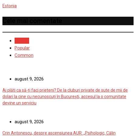
Estonia
Cele mai comentate
Recent
Popular
Common
august 9, 2026
Ai plăti ca să-ți faci prieteni? De la cluburi private de sute de mii de
dolari la cine cu necunoscuți în București, accesul la o comunitate
devine un serviciu
august 9, 2026
Crin Antonescu, despre ascensiunea AUR: „Psihologic, Călin