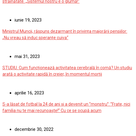
străinătate. „Sistemul nostru e o glumă!”
iunie 19, 2023
Ministrul Muncii, răspuns dezarmant în privința majorării pensiilor:
„Nu vreau să induc speranţe cuiva“
mai 31, 2023
STUDIU. Cum funcționează activitatea cerebrală în comă? Un studiu
arată o activitate rapidă în creier, în momentul morții
aprilie 16, 2023
S-a lăsat de fotbal la 24 de ani și a devenit un ”monstru”: ”Frate, nici
familia nu te mai recunoaște!” Cu ce se ocupă acum
decembrie 30, 2022