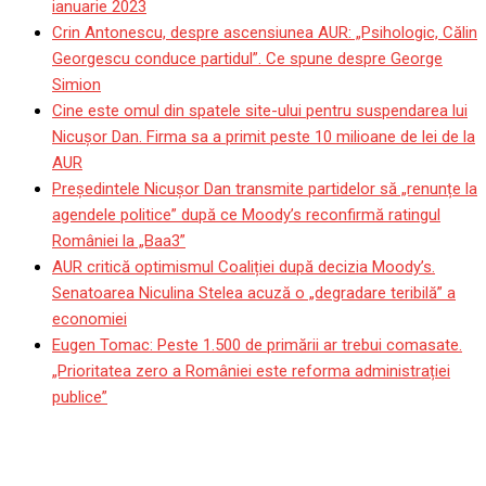
ianuarie 2023
Crin Antonescu, despre ascensiunea AUR: „Psihologic, Călin
Georgescu conduce partidul”. Ce spune despre George
Simion
Cine este omul din spatele site-ului pentru suspendarea lui
Nicuşor Dan. Firma sa a primit peste 10 milioane de lei de la
AUR
Președintele Nicușor Dan transmite partidelor să „renunțe la
agendele politice” după ce Moody’s reconfirmă ratingul
României la „Baa3”
AUR critică optimismul Coaliției după decizia Moody’s.
Senatoarea Niculina Stelea acuză o „degradare teribilă” a
economiei
Eugen Tomac: Peste 1.500 de primării ar trebui comasate.
„Prioritatea zero a României este reforma administrației
publice”
Pentagonul trage semnale