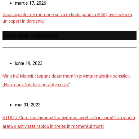
martie 17, 2026
Criza cipurilor de memorie se va extinde până în 2030, avertizează
un expert în domeniu
Cele mai vizionate
iunie 19, 2023
Ministrul Muncii, răspuns dezarmant în privința majorării pensiilor:
„Nu vreau să induc speranţe cuiva“
mai 31, 2023
STUDIU. Cum funcționează activitatea cerebrală în comă? Un studiu
arată o activitate rapidă în creier, în momentul morții