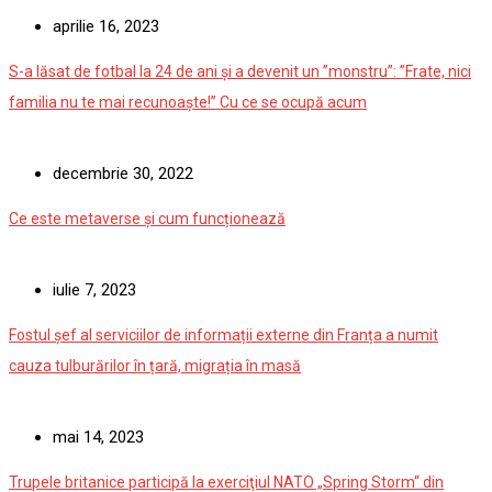
aprilie 16, 2023
S-a lăsat de fotbal la 24 de ani și a devenit un ”monstru”: ”Frate, nici
familia nu te mai recunoaște!” Cu ce se ocupă acum
decembrie 30, 2022
Ce este metaverse și cum funcționează
iulie 7, 2023
Fostul șef al serviciilor de informații externe din Franța a numit
cauza tulburărilor în țară, migrația în masă
mai 14, 2023
Trupele britanice participă la exerciţiul NATO „Spring Storm“ din