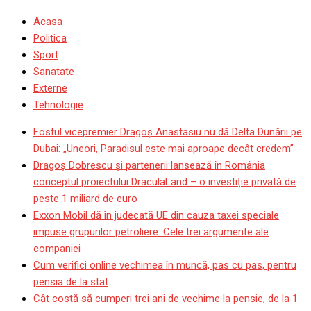
Acasa
Politica
Sport
Sanatate
Externe
Tehnologie
Fostul vicepremier Dragoș Anastasiu nu dă Delta Dunării pe
Dubai: „Uneori, Paradisul este mai aproape decât credem”
Dragoş Dobrescu şi partenerii lansează în România
conceptul proiectului DraculaLand – o investiție privată de
peste 1 miliard de euro
Exxon Mobil dă în judecată UE din cauza taxei speciale
impuse grupurilor petroliere. Cele trei argumente ale
companiei
Cum verifici online vechimea în muncă, pas cu pas, pentru
pensia de la stat
Cât costă să cumperi trei ani de vechime la pensie, de la 1