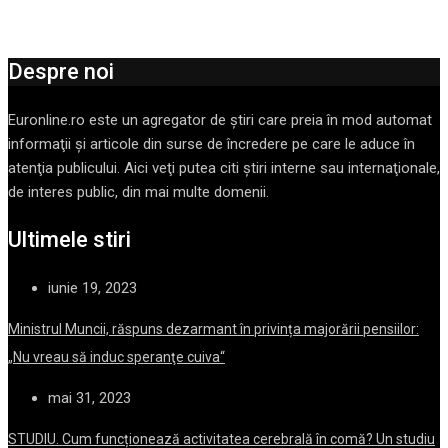
Despre noi
Euronline.ro este un agregator de ştiri care preia în mod automat
informaţii şi articole din surse de încredere pe care le aduce în
atenţia publicului. Aici veţi putea citi ştiri interne sau internaţionale,
de interes public, din mai multe domenii.
Ultimele stiri
iunie 19, 2023
Ministrul Muncii, răspuns dezarmant în privința majorării pensiilor:
„Nu vreau să induc speranţe cuiva“
mai 31, 2023
STUDIU. Cum funcționează activitatea cerebrală în comă? Un studiu