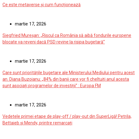
Ce este metaverse și cum funcționează
martie 17, 2026
Siegfried Mureșan: „Riscul ca România să aibă fondurile europene
blocate va reveni dacă PSD revine la risipa bugetară”
martie 17, 2026
Care sunt prioritățile bugetare ale Ministerului Mediului pentru acest
an. Diana Buzoianu: „84% din banii care vor fi cheltuiți anul acesta
sunt asociați programelor de investiții” : Europa FM
martie 17, 2026
Vedetele primei etape de play-off / play-out din SuperLigă! Petrila,
Bettaieb și Mendy, printre remarcați