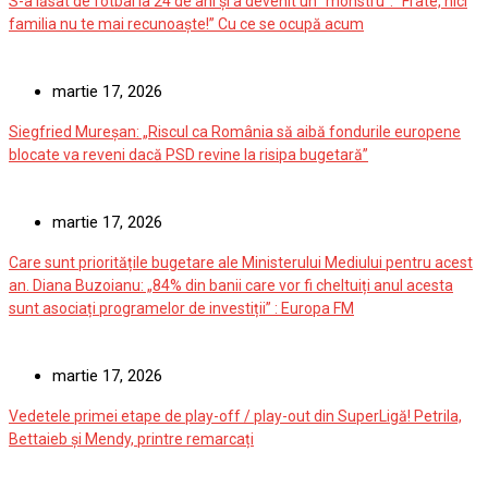
S-a lăsat de fotbal la 24 de ani și a devenit un ”monstru”: ”Frate, nici
familia nu te mai recunoaște!” Cu ce se ocupă acum
martie 17, 2026
Siegfried Mureșan: „Riscul ca România să aibă fondurile europene
blocate va reveni dacă PSD revine la risipa bugetară”
martie 17, 2026
Care sunt prioritățile bugetare ale Ministerului Mediului pentru acest
an. Diana Buzoianu: „84% din banii care vor fi cheltuiți anul acesta
sunt asociați programelor de investiții” : Europa FM
martie 17, 2026
Vedetele primei etape de play-off / play-out din SuperLigă! Petrila,
Bettaieb și Mendy, printre remarcați