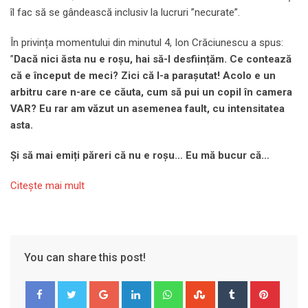
îl fac să se gândească inclusiv la lucruri ”necurate”.
În privința momentului din minutul 4, Ion Crăciunescu a spus:
”
Dacă nici ăsta nu e roșu, hai să-l desființăm. Ce contează
că e început de meci? Zici că l-a parașutat! Acolo e un
arbitru care n-are ce căuta, cum să pui un copil în camera
VAR? Eu rar am văzut un asemenea fault, cu intensitatea
asta.
Și să mai emiți păreri că nu e roșu… Eu mă bucur că…
Citeşte mai mult
You can share this post!
Google+
LinkedIn
Whatsapp
StumbleUpon
Tumblr
Pinter