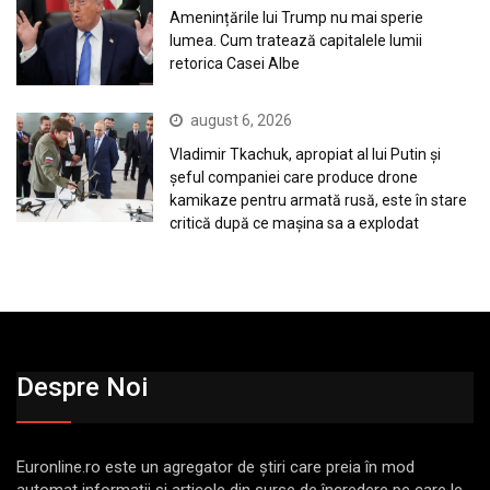
Amenințările lui Trump nu mai sperie
lumea. Cum tratează capitalele lumii
retorica Casei Albe
august 6, 2026
Vladimir Tkachuk, apropiat al lui Putin și
șeful companiei care produce drone
kamikaze pentru armată rusă, este în stare
critică după ce mașina sa a explodat
Despre Noi
Euronline.ro este un agregator de ştiri care preia în mod
automat informaţii şi articole din surse de încredere pe care le