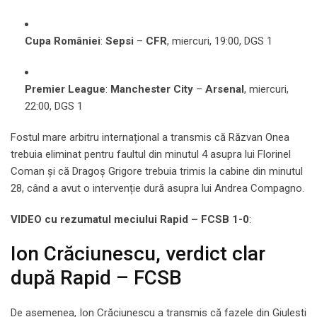
Cupa României
:
Sepsi
–
CFR
, miercuri, 19:00, DGS 1
Premier League
:
Manchester City
–
Arsenal
, miercuri,
22:00, DGS 1
Fostul mare arbitru internațional a transmis că Răzvan Onea
trebuia eliminat pentru faultul din minutul 4 asupra lui Florinel
Coman și că Dragoș Grigore trebuia trimis la cabine din minutul
28, când a avut o intervenție dură asupra lui Andrea Compagno.
VIDEO cu rezumatul meciului Rapid – FCSB 1-0
:
Ion Crăciunescu, verdict clar
după Rapid – FCSB
De asemenea, Ion Crăciunescu a transmis că fazele din Giulești