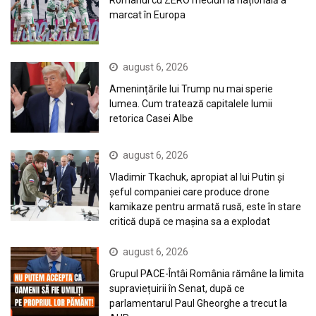
Românul cu ZERO meciuri la națională a
marcat în Europa
august 6, 2026
Amenințările lui Trump nu mai sperie
lumea. Cum tratează capitalele lumii
retorica Casei Albe
august 6, 2026
Vladimir Tkachuk, apropiat al lui Putin și
șeful companiei care produce drone
kamikaze pentru armată rusă, este în stare
critică după ce mașina sa a explodat
august 6, 2026
Grupul PACE-Întâi România rămâne la limita
supraviețuirii în Senat, după ce
parlamentarul Paul Gheorghe a trecut la