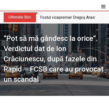
Skip
to
content
Ultimele Stiri
Fostul vicepremier Dragoș Anastasiu nu 
”Pot să mă gândesc la orice”.
Verdictul dat de Ion
Crăciunescu, după fazele din
Rapid – FCSB care au provocat
un scandal