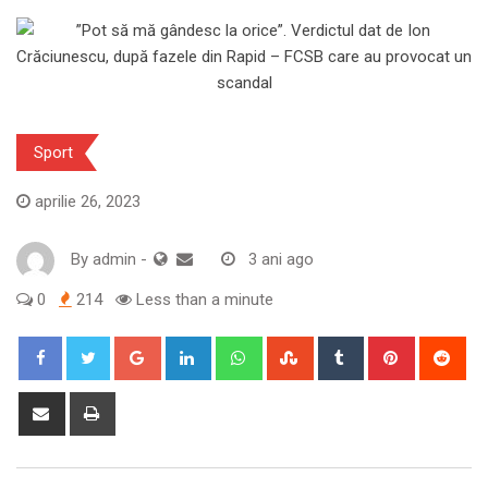
Sport
aprilie 26, 2023
By
admin
-
3 ani ago
0
214
Less than a minute
Google+
LinkedIn
Whatsapp
StumbleUpon
Tumblr
Pinterest
Red
Share
Print
via
Email