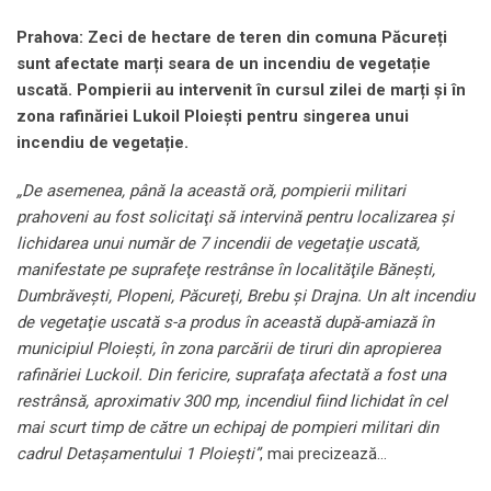
Prahova: Zeci de hectare de teren din comuna Păcureți
sunt afectate marți seara de un incendiu de vegetație
uscată. Pompierii au intervenit în cursul zilei de marți și în
zona rafinăriei Lukoil Ploiești pentru singerea unui
incendiu de vegetație.
„De asemenea, până la această oră, pompierii militari
prahoveni au fost solicitaţi să intervină pentru localizarea şi
lichidarea unui număr de 7 incendii de vegetaţie uscată,
manifestate pe suprafeţe restrânse în localităţile Băneşti,
Dumbrăveşti, Plopeni, Păcureţi, Brebu şi Drajna. Un alt incendiu
de vegetaţie uscată s-a produs în această după-amiază în
municipiul Ploieşti, în zona parcării de tiruri din apropierea
rafinăriei Luckoil. Din fericire, suprafaţa afectată a fost una
restrânsă, aproximativ 300 mp, incendiul fiind lichidat în cel
mai scurt timp de către un echipaj de pompieri militari din
cadrul Detaşamentului 1 Ploieşti”
, mai precizează…