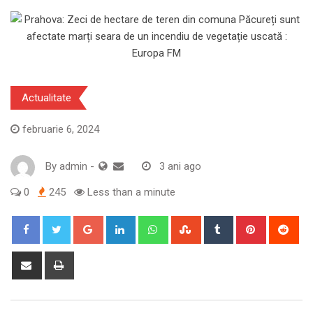
Actualitate
februarie 6, 2024
By
admin
-
3 ani ago
0
245
Less than a minute
Google+
LinkedIn
Whatsapp
StumbleUpon
Tumblr
Pinterest
Red
Share
Print
via
Email