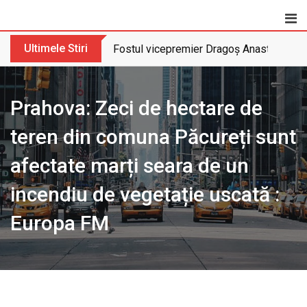
Skip
to
content
Ultimele Stiri
Fostul vicepremier Dragoș Anastasiu nu 
Prahova: Zeci de hectare de
teren din comuna Păcureți sunt
afectate marți seara de un
incendiu de vegetație uscată :
Europa FM