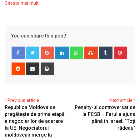
Citeşte mai mult
You can share this post!
Google+
LinkedIn
Whatsapp
StumbleUpon
Tumblr
Pinter
Reddit
Share
Print
via
Email
Previous article
Next article
Republica Moldova se
Penalty-ul controversat de
pregătește de prima etapă
la FCSB – Farul a ajuns
a negocierilor de aderare
până în Israel: ”Toți
la UE. Negociatorul
râdeau”
moldovean merge la