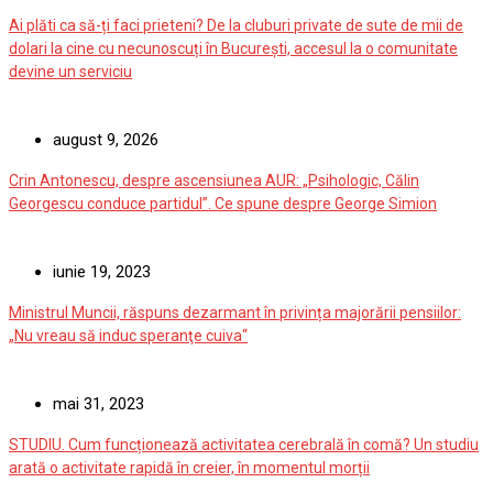
Ai plăti ca să-ți faci prieteni? De la cluburi private de sute de mii de
dolari la cine cu necunoscuți în București, accesul la o comunitate
devine un serviciu
august 9, 2026
Crin Antonescu, despre ascensiunea AUR: „Psihologic, Călin
Georgescu conduce partidul”. Ce spune despre George Simion
iunie 19, 2023
Ministrul Muncii, răspuns dezarmant în privința majorării pensiilor:
„Nu vreau să induc speranţe cuiva“
mai 31, 2023
STUDIU. Cum funcționează activitatea cerebrală în comă? Un studiu
arată o activitate rapidă în creier, în momentul morții