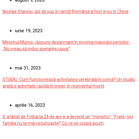
august 9, 2026
Nicolae Stanciu, gol de pus în ramă! Românul a fost erou în China
iunie 19, 2023
Ministrul Muncii, răspuns dezarmant în privința majorării pensiilor:
„Nu vreau să induc speranţe cuiva“
mai 31, 2023
STUDIU. Cum funcționează activitatea cerebrală în comă? Un studiu
arată o activitate rapidă în creier, în momentul morții
aprilie 16, 2023
S-a lăsat de fotbal la 24 de ani și a devenit un ”monstru”: ”Frate, nici
familia nu te mai recunoaște!” Cu ce se ocupă acum