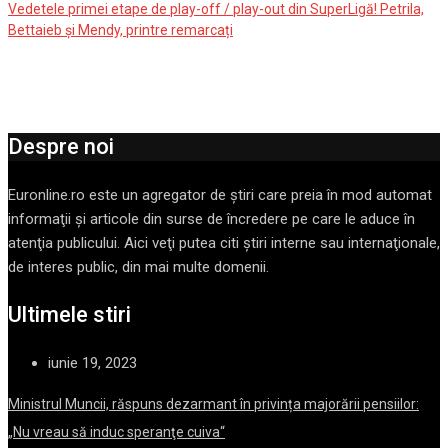
Vedetele primei etape de play-off / play-out din SuperLigă! Petrila,
Bettaieb și Mendy, printre remarcați
Despre noi
Euronline.ro este un agregator de ştiri care preia în mod automat
informaţii şi articole din surse de încredere pe care le aduce în
atenţia publicului. Aici veţi putea citi ştiri interne sau internaţionale,
de interes public, din mai multe domenii.
Ultimele stiri
iunie 19, 2023
Ministrul Muncii, răspuns dezarmant în privința majorării pensiilor:
„Nu vreau să induc speranţe cuiva“