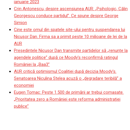
ianuarie 2023
Crin Antonescu, despre ascensiunea AUR: „Psihologic, Călin
Georgescu conduce partidul”. Ce spune despre George
Simion
Cine este omul din spatele site-ului pentru suspendarea lui
Nicuşor Dan. Firma sa a primit peste 10 milioane de lei de la
AUR
Președintele Nicușor Dan transmite partidelor să „renunțe la
agendele politice” după ce Moody’s reconfirmă ratingul
României la „Baa3”
AUR critică optimismul Coaliției după decizia Moody’s.
Senatoarea Niculina Stelea acuză o „degradare teribilă” a
economiei
Eugen Tomac: Peste 1.500 de primării ar trebui comasate.
„Prioritatea zero a României este reforma administrației
publice”
Președintele el-Sisi a