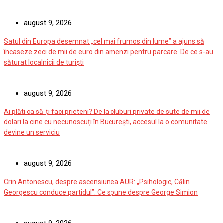
august 9, 2026
Satul din Europa desemnat „cel mai frumos din lume” a ajuns să
încaseze zeci de mii de euro din amenzi pentru parcare. De ce s-au
săturat localnicii de turiști
august 9, 2026
Ai plăti ca să-ți faci prieteni? De la cluburi private de sute de mii de
dolari la cine cu necunoscuți în București, accesul la o comunitate
devine un serviciu
august 9, 2026
Crin Antonescu, despre ascensiunea AUR: „Psihologic, Călin
Georgescu conduce partidul”. Ce spune despre George Simion