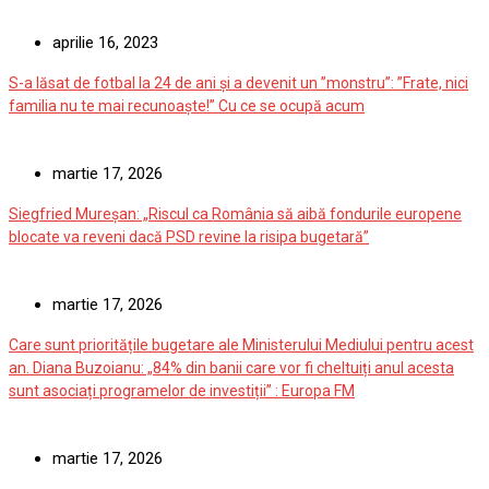
aprilie 16, 2023
S-a lăsat de fotbal la 24 de ani și a devenit un ”monstru”: ”Frate, nici
familia nu te mai recunoaște!” Cu ce se ocupă acum
martie 17, 2026
Siegfried Mureșan: „Riscul ca România să aibă fondurile europene
blocate va reveni dacă PSD revine la risipa bugetară”
martie 17, 2026
Care sunt prioritățile bugetare ale Ministerului Mediului pentru acest
an. Diana Buzoianu: „84% din banii care vor fi cheltuiți anul acesta
sunt asociați programelor de investiții” : Europa FM
martie 17, 2026