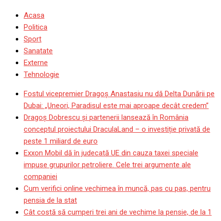
Acasa
Politica
Sport
Sanatate
Externe
Tehnologie
Fostul vicepremier Dragoș Anastasiu nu dă Delta Dunării pe
Dubai: „Uneori, Paradisul este mai aproape decât credem”
Dragoş Dobrescu şi partenerii lansează în România
conceptul proiectului DraculaLand – o investiție privată de
peste 1 miliard de euro
Exxon Mobil dă în judecată UE din cauza taxei speciale
impuse grupurilor petroliere. Cele trei argumente ale
companiei
Cum verifici online vechimea în muncă, pas cu pas, pentru
pensia de la stat
Cât costă să cumperi trei ani de vechime la pensie, de la 1