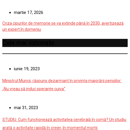
martie 17, 2026
Criza cipurilor de memorie se va extinde până în 2030, avertizează
un expert în domeniu
Cele mai vizionate
iunie 19, 2023
Ministrul Muncii, răspuns dezarmant în privința majorării pensiilor:
„Nu vreau să induc speranţe cuiva“
mai 31, 2023
STUDIU. Cum funcționează activitatea cerebrală în comă? Un studiu
arată o activitate rapidă în creier, în momentul morții