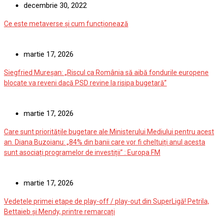
decembrie 30, 2022
Ce este metaverse și cum funcționează
martie 17, 2026
Siegfried Mureșan: „Riscul ca România să aibă fondurile europene
blocate va reveni dacă PSD revine la risipa bugetară”
martie 17, 2026
Care sunt prioritățile bugetare ale Ministerului Mediului pentru acest
an. Diana Buzoianu: „84% din banii care vor fi cheltuiți anul acesta
sunt asociați programelor de investiții” : Europa FM
martie 17, 2026
Vedetele primei etape de play-off / play-out din SuperLigă! Petrila,
Bettaieb și Mendy, printre remarcați