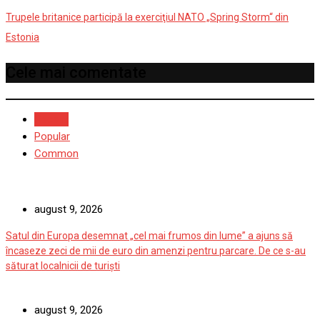
Trupele britanice participă la exerciţiul NATO „Spring Storm“ din
Estonia
Cele mai comentate
Recent
Popular
Common
august 9, 2026
Satul din Europa desemnat „cel mai frumos din lume” a ajuns să
încaseze zeci de mii de euro din amenzi pentru parcare. De ce s-au
săturat localnicii de turiști
august 9, 2026