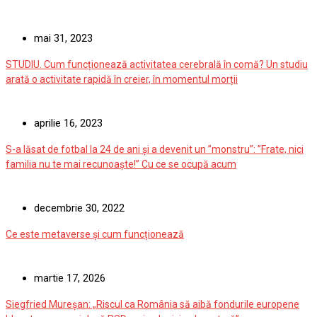
mai 31, 2023
STUDIU. Cum funcționează activitatea cerebrală în comă? Un studiu
arată o activitate rapidă în creier, în momentul morții
aprilie 16, 2023
S-a lăsat de fotbal la 24 de ani și a devenit un ”monstru”: ”Frate, nici
familia nu te mai recunoaște!” Cu ce se ocupă acum
decembrie 30, 2022
Ce este metaverse și cum funcționează
martie 17, 2026
Siegfried Mureșan: „Riscul ca România să aibă fondurile europene