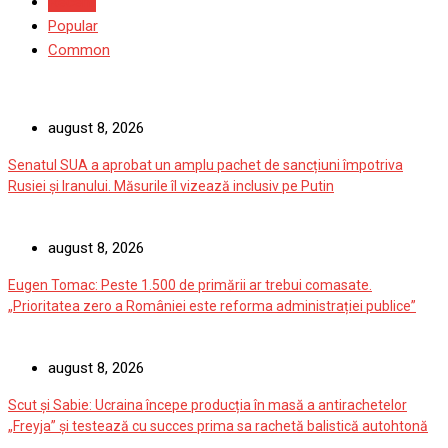
Recent
Popular
Common
august 8, 2026
Senatul SUA a aprobat un amplu pachet de sancțiuni împotriva
Rusiei și Iranului. Măsurile îl vizează inclusiv pe Putin
august 8, 2026
Eugen Tomac: Peste 1.500 de primării ar trebui comasate.
„Prioritatea zero a României este reforma administrației publice”
august 8, 2026
Scut și Sabie: Ucraina începe producția în masă a antirachetelor
„Freyja” și testează cu succes prima sa rachetă balistică autohtonă