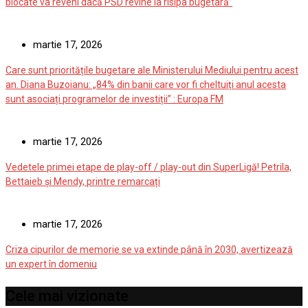
blocate va reveni dacă PSD revine la risipa bugetară”
martie 17, 2026
Care sunt prioritățile bugetare ale Ministerului Mediului pentru acest
an. Diana Buzoianu: „84% din banii care vor fi cheltuiți anul acesta
sunt asociați programelor de investiții” : Europa FM
martie 17, 2026
Vedetele primei etape de play-off / play-out din SuperLigă! Petrila,
Bettaieb și Mendy, printre remarcați
martie 17, 2026
Criza cipurilor de memorie se va extinde până în 2030, avertizează
un expert în domeniu
Cele mai vizionate