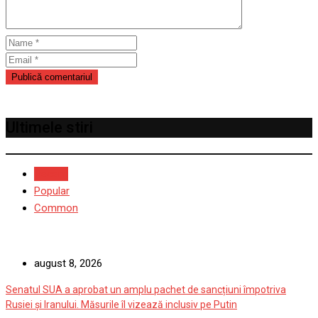
Ultimele stiri
Recent
Popular
Common
august 8, 2026
Senatul SUA a aprobat un amplu pachet de sancțiuni împotriva
Rusiei și Iranului. Măsurile îl vizează inclusiv pe Putin