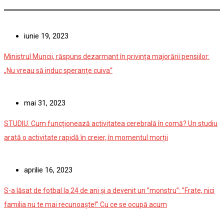
iunie 19, 2023
Ministrul Muncii, răspuns dezarmant în privința majorării pensiilor:
„Nu vreau să induc speranţe cuiva“
mai 31, 2023
STUDIU. Cum funcționează activitatea cerebrală în comă? Un studiu
arată o activitate rapidă în creier, în momentul morții
aprilie 16, 2023
S-a lăsat de fotbal la 24 de ani și a devenit un ”monstru”: ”Frate, nici
familia nu te mai recunoaște!” Cu ce se ocupă acum