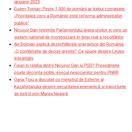
ianuarie 2023
Eugen Tomac: Peste 1.500 de primării ar trebui comasate.
„Prioritatea zero a României este reforma administrației
publice”
Nicușor Dan retrimite Parlamentului legea urșilor și cere un
sistem național de monitorizare în timp real a recoltărilor
Ilie Bolojan explică dezechilibrele energetice din România:
„O combinație de decizii greșite”. Ce spune despre Legea
Integrității
Fisuri în relația dintre Nicușor Dan și PSD? Președintele
poate deconta politic eșecul negocierilor pentru PNRR
Oana Țoiu a discutat cu ministrul de Externe al
Kazahstanului despre securitatea energetică și exporturile
de petrol prin Marea Neagră
Primarul din Odesa a fost
arestat în urma unor