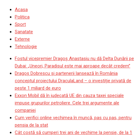
Acasa
Politica
Sport
Sanatate
Externe
Tehnologie
Fostul vicepremier Dragoș Anastasiu nu dă Delta Dunării pe
Dubai: „Uneori, Paradisul este mai aproape decât credem”
Dragoş Dobrescu şi partenerii lansează în România
conceptul proiectului DraculaLand – o investiție privată de
peste 1 miliard de euro
Exxon Mobil dă în judecată UE din cauza taxei speciale
impuse grupurilor petroliere. Cele trei argumente ale
companiei
Cum verifici online vechimea în muncă, pas cu pas, pentru
pensia de la stat
Cât costă să cumperi trei ani de vechime la pensie, de la 1