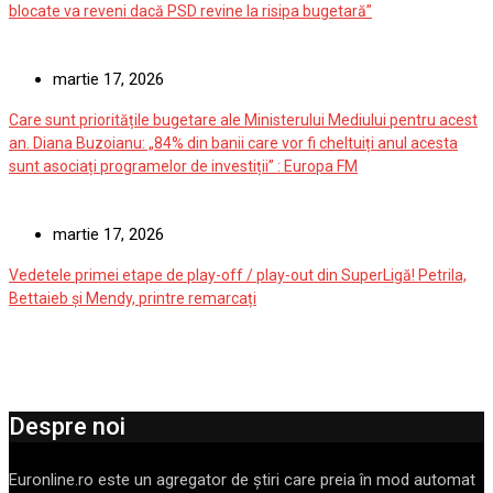
blocate va reveni dacă PSD revine la risipa bugetară”
martie 17, 2026
Care sunt prioritățile bugetare ale Ministerului Mediului pentru acest
an. Diana Buzoianu: „84% din banii care vor fi cheltuiți anul acesta
sunt asociați programelor de investiții” : Europa FM
martie 17, 2026
Vedetele primei etape de play-off / play-out din SuperLigă! Petrila,
Bettaieb și Mendy, printre remarcați
Despre noi
Euronline.ro este un agregator de ştiri care preia în mod automat