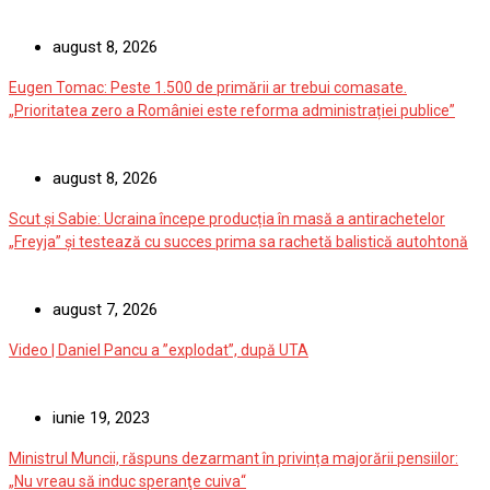
august 8, 2026
Eugen Tomac: Peste 1.500 de primării ar trebui comasate.
„Prioritatea zero a României este reforma administrației publice”
august 8, 2026
Scut și Sabie: Ucraina începe producția în masă a antirachetelor
„Freyja” și testează cu succes prima sa rachetă balistică autohtonă
august 7, 2026
Video | Daniel Pancu a ”explodat”, după UTA
iunie 19, 2023
Ministrul Muncii, răspuns dezarmant în privința majorării pensiilor:
„Nu vreau să induc speranţe cuiva“