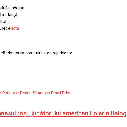
ă fie judecat
ă instanță
trația
ublice
lista
că trimiterea dosarului spre rejudecare
r
Pinterest
Reddit
Share via Email
Print
onașul roșu jucătorului american Folarin Balog