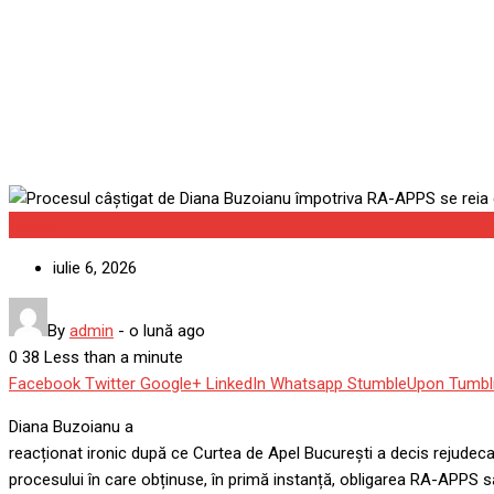
Procesul câștigat de Diana
Ministrul Mediului, ironic: „
Politica
iulie 6, 2026
By
admin
-
o lună ago
0
38
Less than a minute
Facebook
Twitter
Google+
LinkedIn
Whatsapp
StumbleUpon
Tumbl
Diana Buzoianu a
reacționat ironic după ce Curtea de Apel București a decis rejudec
procesului în care obținuse, în primă instanță, obligarea RA-APPS s