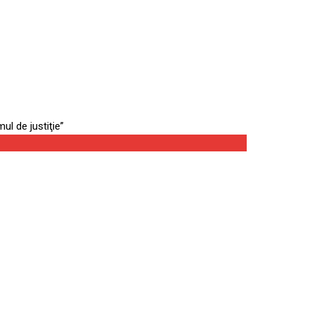
se reia de la zero.
stemul de justiţie”