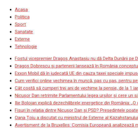
Acasa
Politica
Sport
Sanatate
Externe
Tehnologie
Fostul vicepremier Dragoș Anastasiu nu dă Delta Dunării pe D
Dragoş Dobrescu şi partenerii lansează în România conceptul p
Exxon Mobil dă în judecată UE din cauza taxei speciale impuse
Cum verifici online vechimea în muncă, pas cu pas, pentru pen
Cât costă să cumperi trei ani de vechime la pensie, de la 1 i
Nicușor Dan retrimite Parlamentului legea urșilor și cere un si
Ilie Bolojan explică dezechilibrele energetice din România: „O
Fisuri în relația dintre Nicușor Dan și PSD? Președintele poat
Oana Țoiu a discutat cu ministrul de Externe al Kazahstanului
Avertisment de la Bruxelles: Comisia Europeană analizează mod