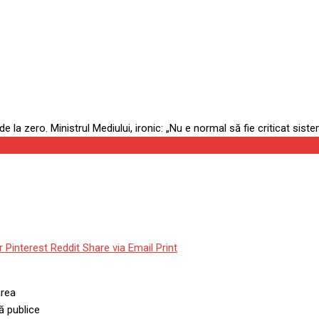
 Buzoianu împotriva RA-APPS 
Nu e normal să fie criticat si
r
Pinterest
Reddit
Share via Email
Print
area
ă publice