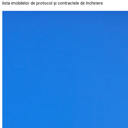
lista imobilelor de protocol și contractele de închiriere.