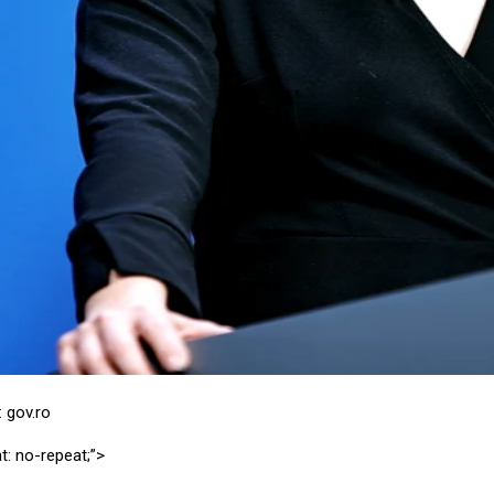
: gov.ro
t: no-repeat;”>