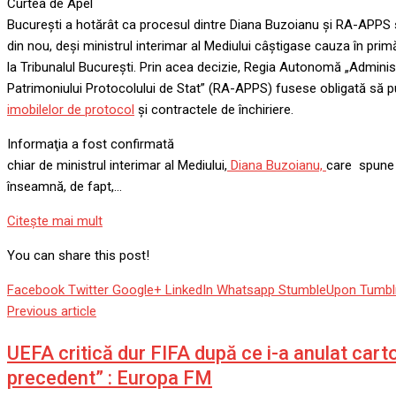
Curtea de Apel
București a hotărât ca procesul dintre Diana Buzoianu și RA-APPS s
din nou, deși ministrul interimar al Mediului câștigase cauza în prim
la Tribunalul București. Prin acea decizie, Regia Autonomă „Adminis
Patrimoniului Protocolului de Stat” (RA-APPS) fusese obligată să p
imobilelor de protocol
și contractele de închiriere.
Informaţia a fost confirmată
chiar de ministrul interimar al Mediului,
Diana Buzoianu,
care spune 
înseamnă, de fapt,…
Citeşte mai mult
You can share this post!
Facebook
Twitter
Google+
LinkedIn
Whatsapp
StumbleUpon
Tumbl
Previous article
UEFA critică dur FIFA după ce i-a anulat cart
precedent” : Europa FM