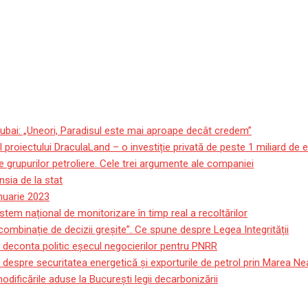
ubai: „Uneori, Paradisul este mai aproape decât credem”
roiectului DraculaLand – o investiție privată de peste 1 miliard de 
 grupurilor petroliere. Cele trei argumente ale companiei
sia de la stat
anuarie 2023
stem național de monitorizare în timp real a recoltărilor
 combinație de decizii greșite”. Ce spune despre Legea Integrității
e deconta politic eșecul negocierilor pentru PNRR
 despre securitatea energetică și exporturile de petrol prin Marea Ne
ificările aduse la București legii decarbonizării