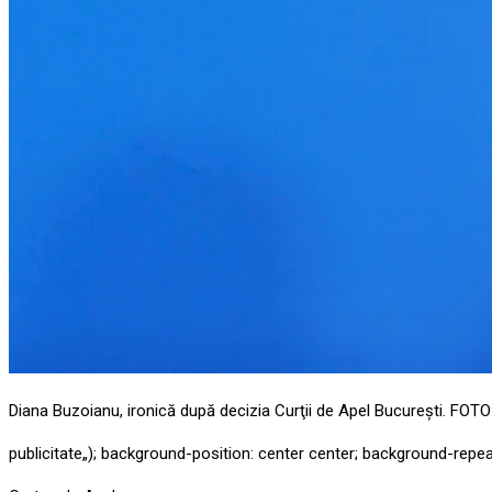
Diana Buzoianu, ironică după decizia Curţii de Apel Bucureşti. FOTO
publicitate
„); background-position: center center; background-repea