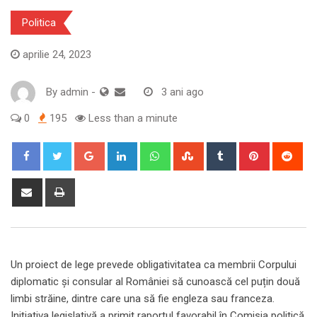
Politica
aprilie 24, 2023
By
admin
-
3 ani ago
0
195
Less than a minute
Google+
LinkedIn
Whatsapp
StumbleUpon
Tumblr
Pinterest
Red
Share
Print
via
Email
Un proiect de lege prevede obligativitatea ca membrii Corpului
diplomatic și consular al României să cunoască cel puțin două
limbi străine, dintre care una să fie engleza sau franceza.
Inițiativa legislativă a primit raportul favorabil în Comisia politică