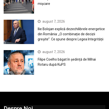
mișcare
august 7, 2026
Ilie Bolojan explică dezechilibrele energetice
din România: „O combinație de decizii
greșite”. Ce spune despre Legea Integrității
august 7, 2026
Filipe Coelho băgat în ședință de Mihai
Rotaru după KuPS
Despre Noi