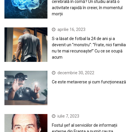
cerebrală în comă? Un studiu arată o
activitate rapidă în creier, în momentul
morții
aprilie 16, 2023
S-a lăsat de fotbal la 24 de ani și a
devenit un ”monstru”: ”Frate, nici familia
nu te mai recunoaște!” Cu ce se ocupă
acum
decembrie 30, 2022
Ce este metaverse și cum funcționează
iulie 7, 2023
Fostul șef al serviciilor de informații
externe din Franța a numit cauza