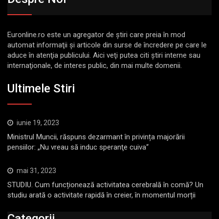
Euronline.ro este un agregator de ştiri care preia în mod
automat informaţii şi articole din surse de încredere pe care le
aduce în atenţia publicului. Aici veţi putea citi ştiri interne sau
internaţionale, de interes public, din mai multe domenii.
Ultimele Stiri
iunie 19, 2023
Ministrul Muncii, răspuns dezarmant în privința majorării
pensiilor: „Nu vreau să induc speranţe cuiva“
mai 31, 2023
STUDIU. Cum funcționează activitatea cerebrală în comă? Un
studiu arată o activitate rapidă în creier, în momentul morții
Categorii