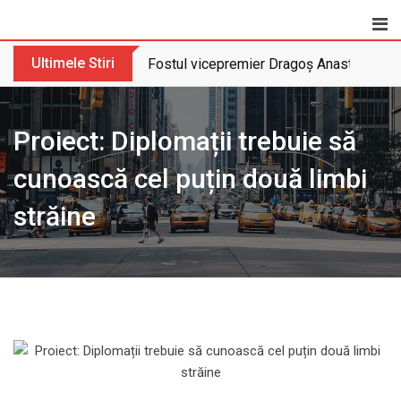
Skip
to
content
Ultimele Stiri
Fostul vicepremier Dragoș Anastasiu nu 
Proiect: Diplomații trebuie să
cunoască cel puțin două limbi
străine