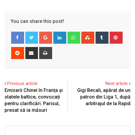
You can share this post!
Google+
LinkedIn
Whatsapp
StumbleUpon
Tumblr
Pinter
Reddit
Share
Print
via
Email
Previous article
Next article
Emisarii Chinei în Franța și
Gigi Becali, apărat de un
statele baltice, convocați
patron din Liga 1, după
pentru clarificări. Parisul,
arbitrajul de la Rapid
presat să ia măsuri