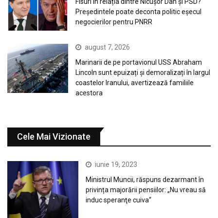
Fisuri în relația dintre Nicușor Dan și PSD?
Președintele poate deconta politic eșecul
negocierilor pentru PNRR
august 7, 2026
Marinarii de pe portavionul USS Abraham
Lincoln sunt epuizați și demoralizați în largul
coastelor Iranului, avertizează familiile
acestora
Cele Mai Vizionate
iunie 19, 2023
Ministrul Muncii, răspuns dezarmant în
privința majorării pensiilor: „Nu vreau să
induc speranţe cuiva“