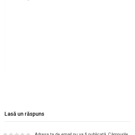
Lasă un răspuns
Adresa ta de email nu va fi publicată.
Câmpurile