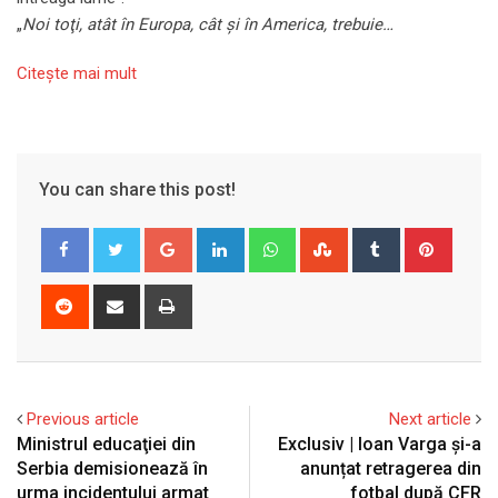
„
Noi toţi, atât în Europa, cât şi în America, trebuie…
Citeşte mai mult
You can share this post!
Google+
LinkedIn
Whatsapp
StumbleUpon
Tumblr
Pinter
Reddit
Share
Print
via
Email
Previous article
Next article
Ministrul educaţiei din
Exclusiv | Ioan Varga și-a
Serbia demisionează în
anunțat retragerea din
urma incidentului armat
fotbal după CFR