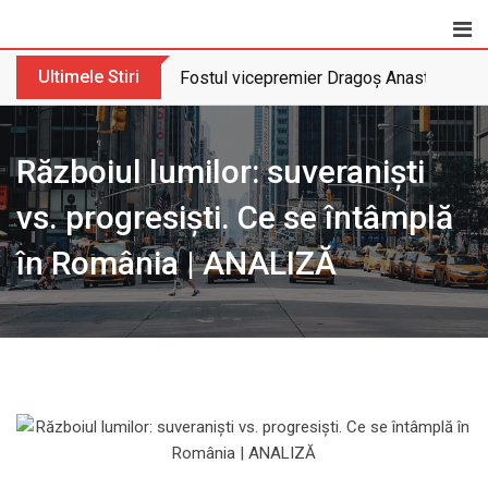
Skip
to
content
Ultimele Stiri
Fostul vicepremier Dragoș Anastasiu nu 
Războiul lumilor: suveranişti
vs. progresişti. Ce se întâmplă
în România | ANALIZĂ