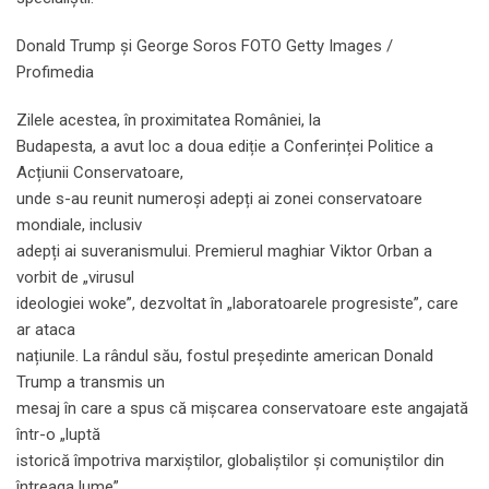
Donald Trump și George Soros FOTO Getty Images /
Profimedia
Zilele acestea, în proximitatea României, la
Budapesta, a avut loc a doua ediție a Conferinței Politice a
Acțiunii Conservatoare,
unde s-au reunit numeroși adepți ai zonei conservatoare
mondiale, inclusiv
adepți ai suveranismului. Premierul maghiar Viktor Orban a
vorbit de „virusul
ideologiei woke”, dezvoltat în „laboratoarele progresiste”, care
ar ataca
națiunile. La rândul său, fostul președinte american Donald
Trump a transmis un
mesaj în care a spus că mișcarea conservatoare este angajată
într-o „luptă
istorică împotriva marxiştilor, globaliştilor şi comuniştilor din
întreaga lume”.