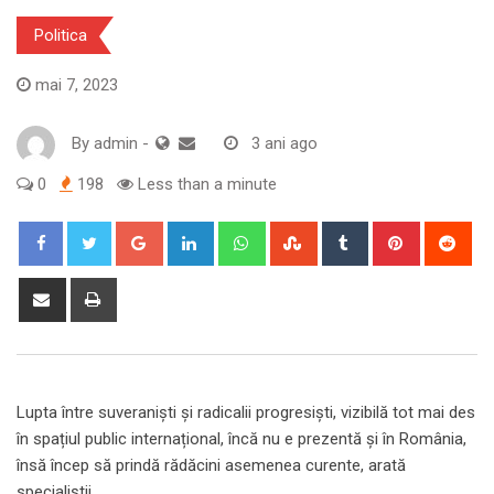
Politica
mai 7, 2023
By
admin
-
3 ani ago
0
198
Less than a minute
Google+
LinkedIn
Whatsapp
StumbleUpon
Tumblr
Pinterest
Red
Share
Print
via
Email
Lupta între suveraniști și radicalii progresiști, vizibilă tot mai des
în spațiul public internațional, încă nu e prezentă și în România,
însă încep să prindă rădăcini asemenea curente, arată
specialiștii.