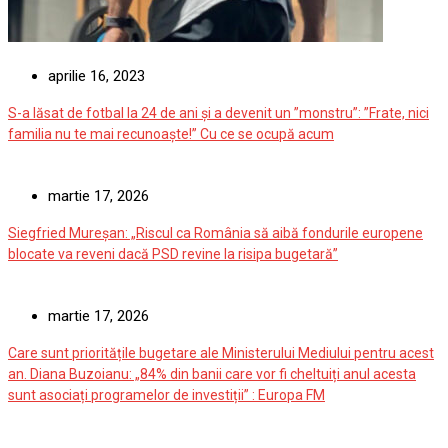
aprilie 16, 2023
S-a lăsat de fotbal la 24 de ani și a devenit un ”monstru”: ”Frate, nici
familia nu te mai recunoaște!” Cu ce se ocupă acum
martie 17, 2026
Siegfried Mureșan: „Riscul ca România să aibă fondurile europene
blocate va reveni dacă PSD revine la risipa bugetară”
martie 17, 2026
Care sunt prioritățile bugetare ale Ministerului Mediului pentru acest
an. Diana Buzoianu: „84% din banii care vor fi cheltuiți anul acesta
sunt asociați programelor de investiții” : Europa FM