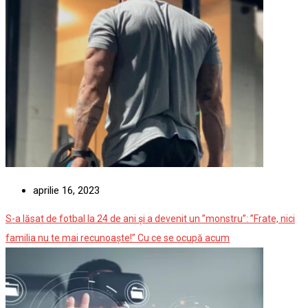
aprilie 16, 2023
S-a lăsat de fotbal la 24 de ani și a devenit un ”monstru”: ”Frate, nici
familia nu te mai recunoaște!” Cu ce se ocupă acum