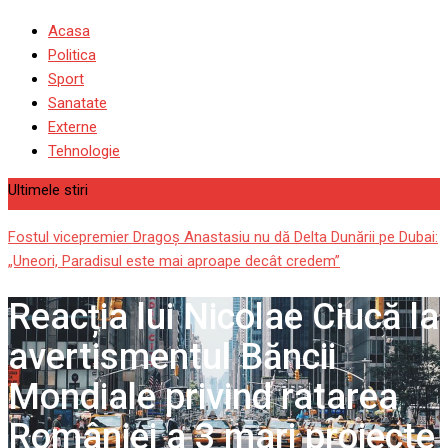
Acasa
Politica
Sport
Sanatate
Externe
Tehnologie
Ultimele stiri
Dragoş Dobrescu şi partenerii lansează în România conceptul
proiectului DraculaLand – o investiție privată de peste 1 miliard de
euro
Reacția lui Nicolae Ciucă la
avertismentul Băncii
Mondiale privind ratarea