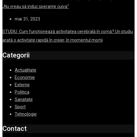
Ministrul Muncii, răspuns dezarmant în privința majorării pensiilor:
„Nu vreau să induc speranţe cuiva“
mai 31, 2023
STUDIU. Cum funcționează activitatea cerebrală în comă? Un studiu
arată o activitate rapidă în creier, în momentul morții
Categorii
Actualitate
Economie
Externe
Politica
Sanatate
Sport
Tehnologie
Contact