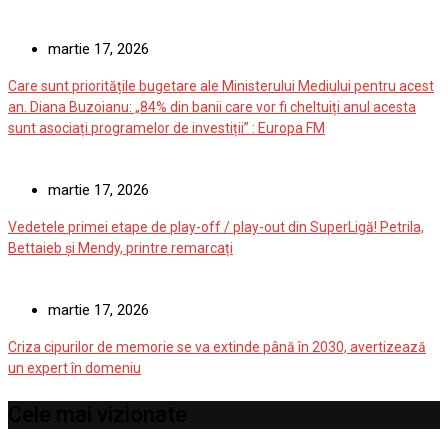
blocate va reveni dacă PSD revine la risipa bugetară”
martie 17, 2026
Care sunt prioritățile bugetare ale Ministerului Mediului pentru acest
an. Diana Buzoianu: „84% din banii care vor fi cheltuiți anul acesta
sunt asociați programelor de investiții” : Europa FM
martie 17, 2026
Vedetele primei etape de play-off / play-out din SuperLigă! Petrila,
Bettaieb și Mendy, printre remarcați
martie 17, 2026
Criza cipurilor de memorie se va extinde până în 2030, avertizează
un expert în domeniu
Cele mai vizionate