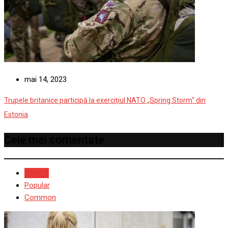
mai 14, 2023
Trupele britanice participă la exerciţiul NATO „Spring Storm“ din
Estonia
Cele mai comentate
Recent
Popular
Common