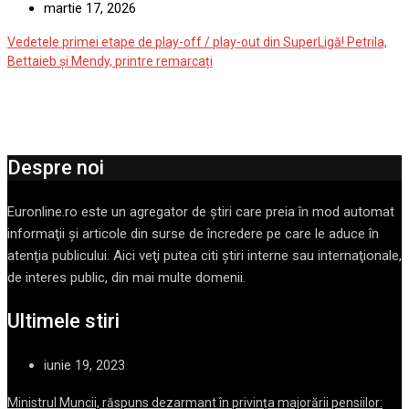
martie 17, 2026
Vedetele primei etape de play-off / play-out din SuperLigă! Petrila,
Bettaieb și Mendy, printre remarcați
Despre noi
Euronline.ro este un agregator de ştiri care preia în mod automat
informaţii şi articole din surse de încredere pe care le aduce în
atenţia publicului. Aici veţi putea citi ştiri interne sau internaţionale,
de interes public, din mai multe domenii.
Ultimele stiri
iunie 19, 2023