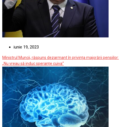
iunie 19, 2023
Ministrul Muncii, răspuns dezarmant în privința majorării pensiilor:
„Nu vreau să induc speranţe cuiva“