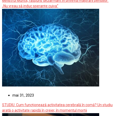
Ministrul Muncii, răspuns dezarmant în privința majorării pensiilor:
„Nu vreau să induc speranţe cuiva“
mai 31, 2023
STUDIU. Cum funcționează activitatea cerebrală în comă? Un studiu