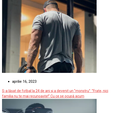
arată o activitate rapidă în creier, în momentul morții
aprilie 16, 2023
S-a lăsat de fotbal la 24 de ani și a devenit un ”monstru”: ”Frate, nici
familia nu te mai recunoaște!” Cu ce se ocupă acum