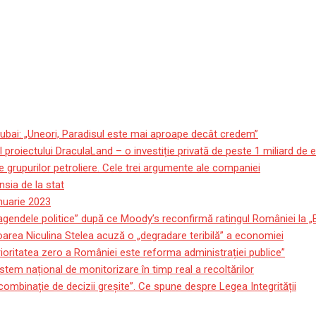
ubai: „Uneori, Paradisul este mai aproape decât credem”
roiectului DraculaLand – o investiție privată de peste 1 miliard de 
 grupurilor petroliere. Cele trei argumente ale companiei
sia de la stat
anuarie 2023
 agendele politice” după ce Moody’s reconfirmă ratingul României la 
oarea Niculina Stelea acuză o „degradare teribilă” a economiei
ioritatea zero a României este reforma administrației publice”
stem național de monitorizare în timp real a recoltărilor
 combinație de decizii greșite”. Ce spune despre Legea Integrității