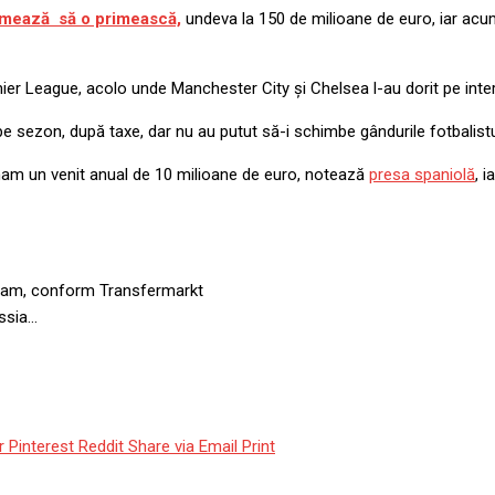
mează să o primească,
undeva la 150 de milioane de euro, iar acum î
r League, acolo unde Manchester City și Chelsea l-au dorit pe intern
pe sezon, după taxe, dar nu au putut să-i schimbe gândurile fotbalistu
ngham un venit anual de 10 milioane de euro, notează
presa spaniolă
, 
ngham, conform Transfermarkt
ussia…
r
Pinterest
Reddit
Share via Email
Print