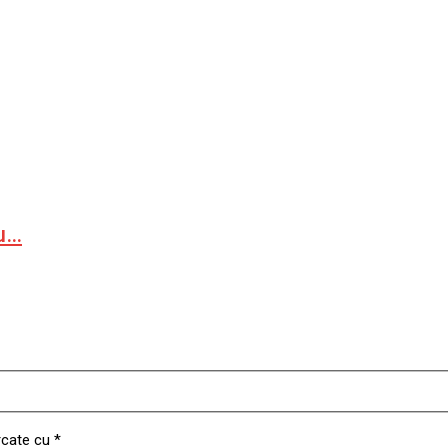
ru…
rcate cu
*