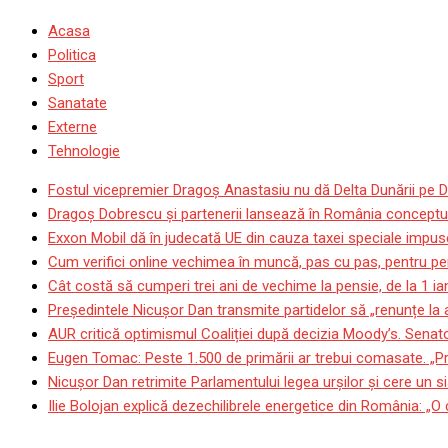
Acasa
Politica
Sport
Sanatate
Externe
Tehnologie
Fostul vicepremier Dragoș Anastasiu nu dă Delta Dunării pe D
Dragoş Dobrescu şi partenerii lansează în România conceptul p
Exxon Mobil dă în judecată UE din cauza taxei speciale impuse
Cum verifici online vechimea în muncă, pas cu pas, pentru pen
Cât costă să cumperi trei ani de vechime la pensie, de la 1 i
Președintele Nicușor Dan transmite partidelor să „renunțe la
AUR critică optimismul Coaliției după decizia Moody’s. Senat
Eugen Tomac: Peste 1.500 de primării ar trebui comasate. „Pr
Nicușor Dan retrimite Parlamentului legea urșilor și cere un si
Ilie Bolojan explică dezechilibrele energetice din România: „O