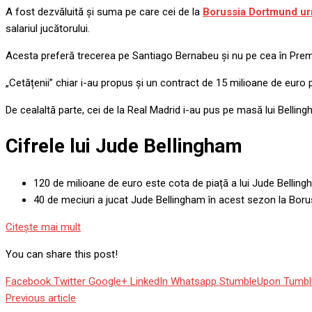
A fost dezvăluită și suma pe care cei de la
Borussia Dortmund ur
salariul jucătorului.
Acesta preferă trecerea pe Santiago Bernabeu și nu pe cea în Premie
„Cetățenii” chiar i-au propus și un contract de 15 milioane de euro 
De cealaltă parte, cei de la Real Madrid i-au pus pe masă lui Belli
Cifrele lui Jude Bellingham
120 de milioane de euro este cota de piață a lui Jude Belli
40 de meciuri a jucat Jude Bellingham în acest sezon la Bor
Citeşte mai mult
You can share this post!
Facebook
Twitter
Google+
LinkedIn
Whatsapp
StumbleUpon
Tumbl
Previous article