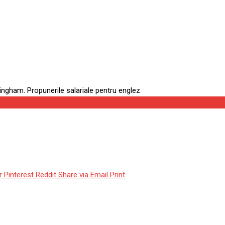
ity, în cursa pentru transfe
u englez
r
Pinterest
Reddit
Share via Email
Print