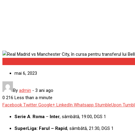
Real Madrid vs Manchester C
Propunerile salariale pentr
Sport
mai 6, 2023
By
admin
-
3 ani ago
0
216
Less than a minute
Facebook
Twitter
Google+
LinkedIn
Whatsapp
StumbleUpon
Tumbl
Serie A
:
Roma
–
Inter
, sâmbătă, 19:00, DGS 1
SuperLiga: Farul – Rapid
, sâmbătă, 21:30, DGS 1