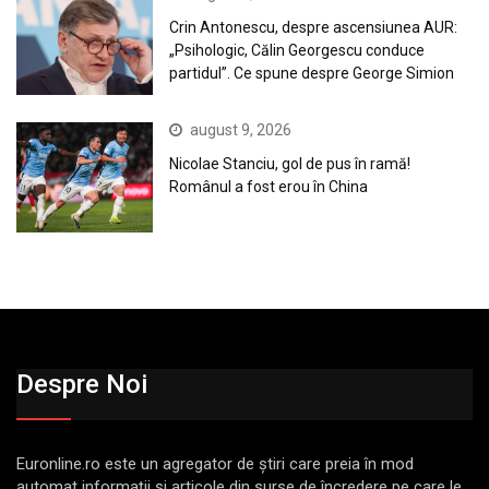
Crin Antonescu, despre ascensiunea AUR:
„Psihologic, Călin Georgescu conduce
partidul”. Ce spune despre George Simion
august 9, 2026
Nicolae Stanciu, gol de pus în ramă!
Românul a fost erou în China
Despre Noi
Euronline.ro este un agregator de ştiri care preia în mod
automat informaţii şi articole din surse de încredere pe care le