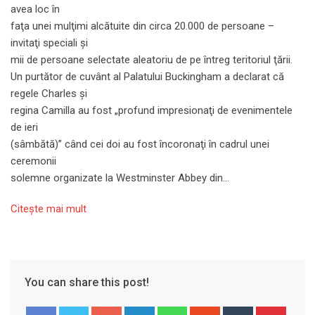
avea loc în
faţa unei mulţimi alcătuite din circa 20.000 de persoane –
invitaţi speciali şi
mii de persoane selectate aleatoriu de pe întreg teritoriul ţării.
Un purtător de cuvânt al Palatului Buckingham a declarat că
regele Charles şi
regina Camilla au fost „profund impresionaţi de evenimentele
de ieri
(sâmbătă)” când cei doi au fost încoronaţi în cadrul unei
ceremonii
solemne organizate la Westminster Abbey din…
Citeşte mai mult
You can share this post!
Google+
LinkedIn
Whatsapp
StumbleUpon
Tumblr
Pinter