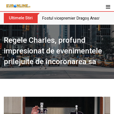
Skip
to
content
Ultimele Stiri
Fostul vicepremier Dragoș Anastasiu nu 
Regele Charles, profund
impresionat de evenimentele
prilejuite de încoronarea sa