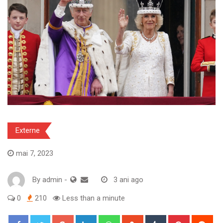
Externe
mai 7, 2023
By
admin
-
3 ani ago
0
210
Less than a minute
Google+
LinkedIn
Whatsapp
StumbleUpon
Tumblr
Pinterest
Red