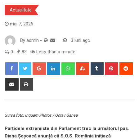
Actualitate
mai 7, 2026
By
admin
-
3 luni ago
0
83
Less than a minute
Google+
LinkedIn
Whatsapp
StumbleUpon
Tumblr
Pinterest
Red
Share
Print
via
Email
Sursa foto: Inquam Photos / Octav Ganea
Partidele extremiste din Parlament trec la următorul pas.
Diana Șoșoacă anunță că S.O.S. România inițiază