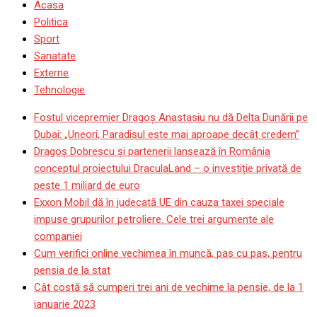
Acasa
Politica
Sport
Sanatate
Externe
Tehnologie
Fostul vicepremier Dragoș Anastasiu nu dă Delta Dunării pe
Dubai: „Uneori, Paradisul este mai aproape decât credem”
Dragoş Dobrescu şi partenerii lansează în România
conceptul proiectului DraculaLand – o investiție privată de
peste 1 miliard de euro
Exxon Mobil dă în judecată UE din cauza taxei speciale
impuse grupurilor petroliere. Cele trei argumente ale
companiei
Cum verifici online vechimea în muncă, pas cu pas, pentru
pensia de la stat
Cât costă să cumperi trei ani de vechime la pensie, de la 1
ianuarie 2023