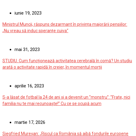
iunie 19, 2023
Ministrul Muncii, răspuns dezarmant în privința majorării pensiilor:
„Nu vreau să induc speranţe cuiva“
mai 31, 2023
STUDIU. Cum funcționează activitatea cerebrală în comă? Un studiu
arată o activitate rapidă în creier, în momentul morții
aprilie 16, 2023
S-a lăsat de fotbal la 24 de ani și a devenit un ”monstru”: ”Frate, nici
familia nu te mai recunoaște!” Cu ce se ocupă acum
martie 17, 2026
Siegfried Mureșan: „Riscul ca România să aibă fondurile europene