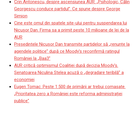
Crin Antonescu, despre ascensiunea AUR: „Psihologic, Călin
Georgescu conduce partidul”. Ce spune despre George
Simion
Cine este omul din spatele site-ului pentru suspendarea lui
Nicuşor Dan. Firma sa a primit peste 10 milioane de lei de la
AUR
Președintele Nicușor Dan transmite partidelor să „renunțe la
agendele politice” după ce Moody’s reconfirmă ratingul
României la „Baa3”
AUR critică optimismul Coaliției după decizia Moody’s.
Senatoarea Niculina Stelea acuză o „degradare teribilă” a
economiei
Eugen Tomac: Peste 1.500 de primării ar trebui comasate.
„Prioritatea zero a României este reforma administrației
publice”
șezlonguri pe maximum
70% din suprafață