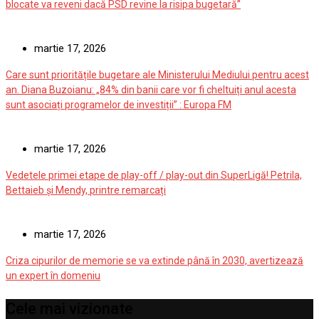
blocate va reveni dacă PSD revine la risipa bugetară”
martie 17, 2026
Care sunt prioritățile bugetare ale Ministerului Mediului pentru acest
an. Diana Buzoianu: „84% din banii care vor fi cheltuiți anul acesta
sunt asociați programelor de investiții” : Europa FM
martie 17, 2026
Vedetele primei etape de play-off / play-out din SuperLigă! Petrila,
Bettaieb și Mendy, printre remarcați
martie 17, 2026
Criza cipurilor de memorie se va extinde până în 2030, avertizează
un expert în domeniu
Cele mai vizionate