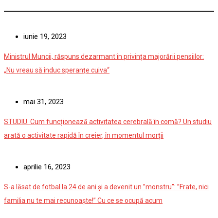
iunie 19, 2023
Ministrul Muncii, răspuns dezarmant în privința majorării pensiilor:
„Nu vreau să induc speranţe cuiva“
mai 31, 2023
STUDIU. Cum funcționează activitatea cerebrală în comă? Un studiu
arată o activitate rapidă în creier, în momentul morții
aprilie 16, 2023
S-a lăsat de fotbal la 24 de ani și a devenit un ”monstru”: ”Frate, nici
familia nu te mai recunoaște!” Cu ce se ocupă acum