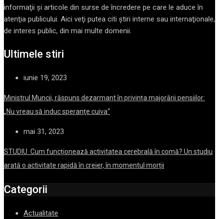
informaţii şi articole din surse de încredere pe care le aduce în
atenţia publicului. Aici veţi putea citi ştiri interne sau internaţionale,
de interes public, din mai multe domenii.
Ultimele stiri
iunie 19, 2023
Ministrul Muncii, răspuns dezarmant în privința majorării pensiilor:
„Nu vreau să induc speranţe cuiva“
mai 31, 2023
STUDIU. Cum funcționează activitatea cerebrală în comă? Un studiu
arată o activitate rapidă în creier, în momentul morții
Categorii
Actualitate