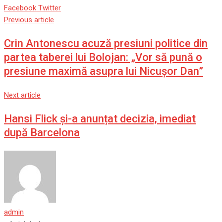
Google+
LinkedIn
Whatsapp
StumbleUpon
Tumblr
Pinterest
Reddit
Share
Print
Facebook
Twitter
via
Previous article
Email
Crin Antonescu acuză presiuni politice din
partea taberei lui Bolojan: „Vor să pună o
presiune maximă asupra lui Nicușor Dan”
Next article
Hansi Flick și-a anunțat decizia, imediat
după Barcelona
admin