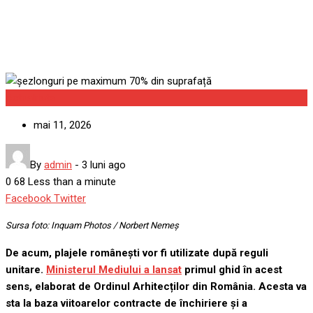
Actualitate
mai 11, 2026
By
admin
-
3 luni ago
0
68
Less than a minute
Google+
LinkedIn
Whatsapp
StumbleUpon
Tumblr
Pinterest
Reddit
Share
Print
Facebook
Twitter
via
Sursa foto: Inquam Photos / Norbert Nemeș
Email
De acum, plajele românești vor fi utilizate după reguli
unitare.
Ministerul Mediului a lansat
primul ghid în acest
sens, elaborat de Ordinul Arhitecților din România. Acesta va
sta la baza viitoarelor contracte de închiriere și a