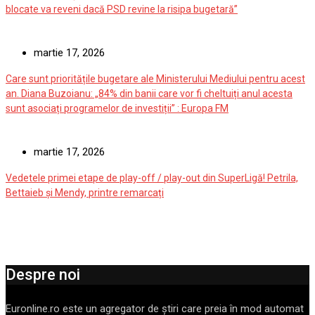
blocate va reveni dacă PSD revine la risipa bugetară”
martie 17, 2026
Care sunt prioritățile bugetare ale Ministerului Mediului pentru acest
an. Diana Buzoianu: „84% din banii care vor fi cheltuiți anul acesta
sunt asociați programelor de investiții” : Europa FM
martie 17, 2026
Vedetele primei etape de play-off / play-out din SuperLigă! Petrila,
Bettaieb și Mendy, printre remarcați
Despre noi
Euronline.ro este un agregator de ştiri care preia în mod automat