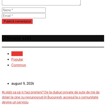
Ultimele stiri
Recent
Popular
Common
august 9, 2026
Ai plăti ca să-ți faci prieteni? De la cluburi private de sute de mii de
dolari la cine cu necunoscuți în București, accesul la o comunitate
devine un serviciu