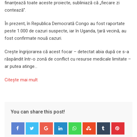
finanțează toate aceste proiecte, subliniază că „fiecare zi
contează”.
În prezent, în Republica Democrată Congo au fost raportate
peste 1.000 de cazuri suspecte, iar în Uganda, țară vecină, au
fost confirmate nouă cazuri.
Crește îngrijorarea că acest focar – detectat abia după ce s-a
răspândit într-o zonă de conflict cu resurse medicale limitate –
ar putea atinge…
Citeşte mai mult
You can share this post!
Google+
LinkedIn
Whatsapp
StumbleUpon
Tumblr
Pinter