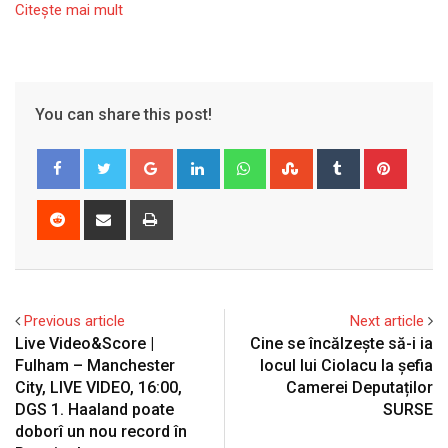
Citeşte mai mult
You can share this post!
Google+
LinkedIn
Whatsapp
StumbleUpon
Tumblr
Pinter
Reddit
Share
Print
via
Email
Previous article
Next article
Live Video&Score |
Cine se încălzește să-i ia
Fulham – Manchester
locul lui Ciolacu la șefia
City, LIVE VIDEO, 16:00,
Camerei Deputaților
DGS 1. Haaland poate
SURSE
doborî un nou record în