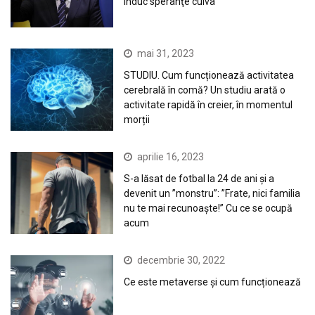
induc speranţe cuiva“
mai 31, 2023
STUDIU. Cum funcționează activitatea
cerebrală în comă? Un studiu arată o
activitate rapidă în creier, în momentul
morții
aprilie 16, 2023
S-a lăsat de fotbal la 24 de ani și a
devenit un ”monstru”: ”Frate, nici familia
nu te mai recunoaște!” Cu ce se ocupă
acum
decembrie 30, 2022
Ce este metaverse și cum funcționează