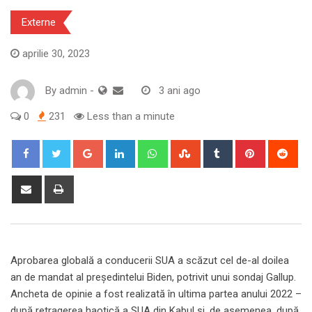
Externe
aprilie 30, 2023
By
admin
-
3 ani ago
0
231
Less than a minute
Google+
LinkedIn
Whatsapp
StumbleUpon
Tumblr
Pinterest
Red
Share
Print
via
Email
Aprobarea globală a conducerii SUA a scăzut cel de-al doilea
an de mandat al președintelui Biden, potrivit unui sondaj Gallup.
Ancheta de opinie a fost realizată în ultima partea anului 2022 –
după retragerea haotică a SUA din Kabul și, de asemenea, după