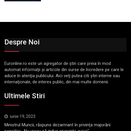
Despre Noi
Euronline.ro este un agregator de ştiri care preia în mod
automat informaţii şi articole din surse de încredere pe care le
aduce în atenţia publicului. Aici veţi putea citi ştiri interne sau
internaţionale, de interes public, din mai multe domenii.
Ultimele Stiri
iunie 19, 2023
Ministrul Muncii, răspuns dezarmant în privința majorării
pensiilor: „Nu vreau să induc speranţe cuiva“