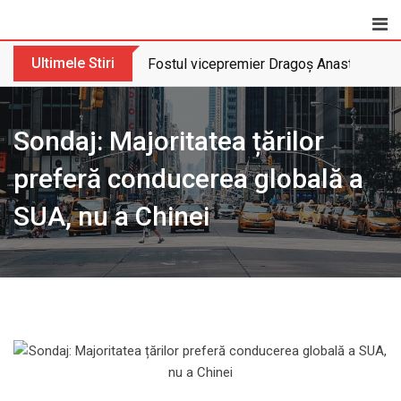
Skip
to
content
Ultimele Stiri
Fostul vicepremier Dragoș Anastasiu nu 
Sondaj: Majoritatea țărilor
preferă conducerea globală a
SUA, nu a Chinei