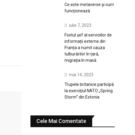
Ce este metaverse și cum
funcționează
iulie 7, 2023
Fostul șef al serviciilor de
informații externe din
Franța a numit cauza
tulburărilor în țară,
migrația în masă
mai 14, 2023
Trupele britanice participă
la exerciţiul NATO „Spring
Storm“ din Estonia
Cele Mai Comentate