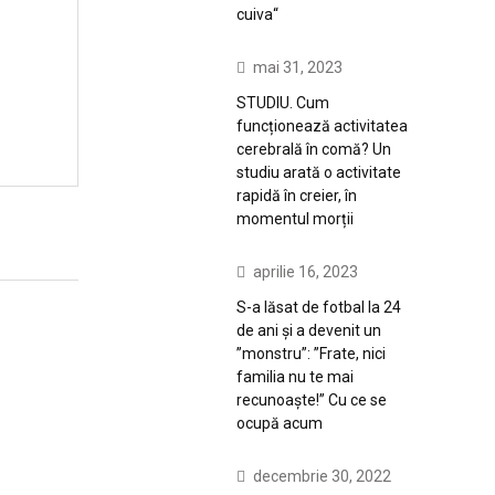
cuiva“
mai 31, 2023
STUDIU. Cum
funcționează activitatea
cerebrală în comă? Un
studiu arată o activitate
rapidă în creier, în
momentul morții
aprilie 16, 2023
S-a lăsat de fotbal la 24
de ani și a devenit un
”monstru”: ”Frate, nici
familia nu te mai
recunoaște!” Cu ce se
ocupă acum
decembrie 30, 2022