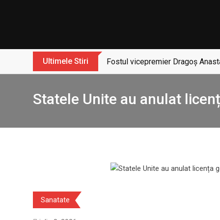
Skip
to
content
Ultimele Stiri
Fostul vicepremier Dragoș Anasta
Statele Unite au anulat licen
Sanatate