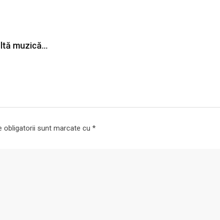
ultă muzică…
 obligatorii sunt marcate cu
*