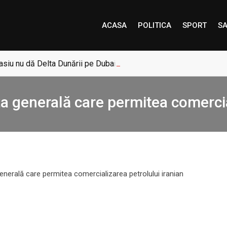
ACASA
POLITICA
SPORT
SA
siu nu dă Delta Dunării pe Dubai: „Uneori, Paradisul este mai a
ța generală care permitea comercia