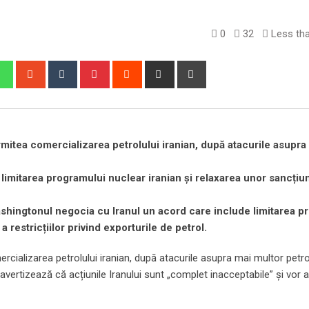
0
32
Less tha
edIn
Whatsapp
StumbleUpon
Tumblr
Pinterest
Reddit
Share
Print
via
Email
rmitea comercializarea petrolului iranian, după atacurile asupra
imitarea programului nuclear iranian și relaxarea unor sancțiuni
shingtonul negocia cu Iranul un acord care include limitarea p
a restricțiilor privind exporturile de petrol.
rcializarea petrolului iranian, după atacurile asupra mai multor petro
 avertizează că acțiunile Iranului sunt „complet inacceptabile” și vor 