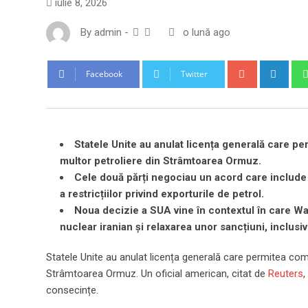
iulie 8, 2026
By
admin
-
o lună ago
Google+
Link
Facebook
Twitter
Statele Unite au anulat licența generală care pe
multor petroliere din Strâmtoarea Ormuz.
Cele două părți negociau un acord care include l
a restricțiilor privind exporturile de petrol.
Noua decizie a SUA vine în contextul în care Wa
nuclear iranian și relaxarea unor sancțiuni, inclusiv 
Statele Unite au anulat licența generală care permitea come
Strâmtoarea Ormuz. Un oficial american, citat de
Reuters
,
consecințe.