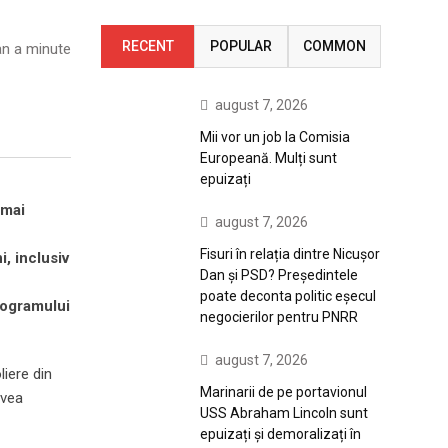
RECENT
POPULAR
COMMON
n a minute
august 7, 2026
Mii vor un job la Comisia
Europeană. Mulți sunt
epuizați
 mai
august 7, 2026
Fisuri în relația dintre Nicușor
, inclusiv
Dan și PSD? Președintele
poate deconta politic eșecul
rogramului
negocierilor pentru PNRR
august 7, 2026
liere din
Marinarii de pe portavionul
avea
USS Abraham Lincoln sunt
epuizați și demoralizați în