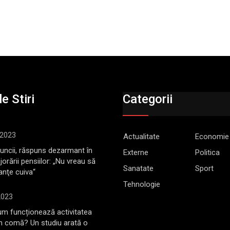
e Stiri
Categorii
 2023
Actualitate
Economie
Muncii, răspuns dezarmant în
Externe
Politica
jorării pensiilor: „Nu vreau să
Sanatate
Sport
anţe cuiva“
Tehnologie
2023
m funcționează activitatea
în comă? Un studiu arată o