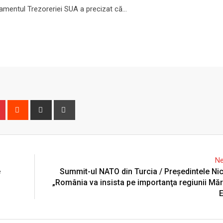
tamentul Trezoreriei SUA a precizat că…
n
r
Pinterest
Reddit
Share
Print
via
Email
Ne
e
Summit-ul NATO din Turcia / Președintele Ni
„România va insista pe importanţa regiunii Mări