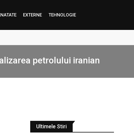
NATATE
EXTERNE
TEHNOLOGIE
proape decât credem”
lizarea petrolului iranian
Ultimele Stiri