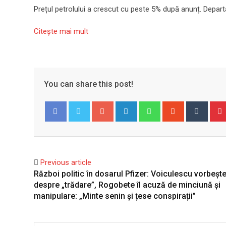
Prețul petrolului a crescut cu peste 5% după anunț. Depar
Citeşte mai mult
You can share this post!
Google+
LinkedIn
Whatsapp
StumbleUpo
Tumbl
Facebook
Twitter
Previous article
Război politic în dosarul Pfizer: Voiculescu vorbeșt
despre „trădare”, Rogobete îl acuză de minciună și
manipulare: „Minte senin și țese conspirații”