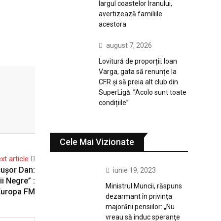
largul coastelor Iranului,
avertizează familiile
acestora
august 7, 2026
Lovitură de proporții: Ioan
Varga, gata să renunțe la
CFR și să preia alt club din
SuperLigă: ”Acolo sunt toate
condițiile”
Cele Mai Vizionate
xt article
cușor Dan:
iunie 19, 2023
i Negre” :
Ministrul Muncii, răspuns
Europa FM
dezarmant în privința
majorării pensiilor: „Nu
vreau să induc speranţe