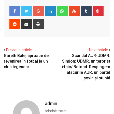
Google+
LinkedIn
Whatsapp
StumbleUpon
Tumblr
Pinter
Reddit
Share
Print
via
Email
Previous article
Next article
Gareth Bale, aproape de
Scandal AUR-UDMR.
revenirea în fotbal la un
Simion: UDMR, un terorist
club legendar
etnic/ Botond: Respingem
atacurile AUR, un partid
șovin și stupid
admin
administrator