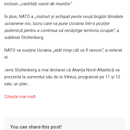
inclusiv
„cantități vaste de muniție”
.
În plus, NATO a
„instruit și echipat peste nouă brigăzi blindate
ucrainene noi, lucru care va pune Ucraina într-o poziție
puternică pentru a continua să recâștige teritoriu ocupat”
, a
subliniat Stoltenberg.
NATO va susține Ucraina
„atât timp cât va fi nevoie”
, a reiterat
el.
Jens Stoltenberg a mai declarat că Alianța Nord-Atlantică va
prezenta la summitul său de la Vilnius, programat pe 11 și 12
iulie, un plan…
Citeşte mai mult
You can share this post!