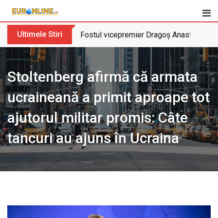
Skip
to
content
Ultimele Stiri
Fostul vicepremier Dragoș Anastasiu nu 
Stoltenberg afirmă că armata
ucraineană a primit aproape tot
ajutorul militar promis: Câte
tancuri au ajuns în Ucraina