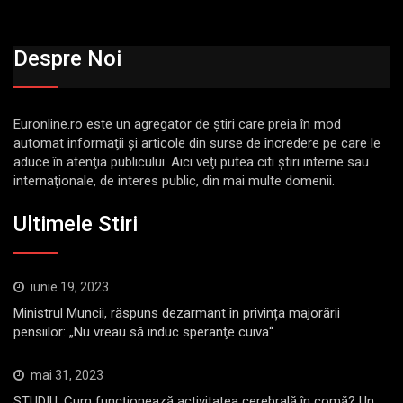
Despre Noi
Euronline.ro este un agregator de ştiri care preia în mod
automat informaţii şi articole din surse de încredere pe care le
aduce în atenţia publicului. Aici veţi putea citi ştiri interne sau
internaţionale, de interes public, din mai multe domenii.
Ultimele Stiri
iunie 19, 2023
Ministrul Muncii, răspuns dezarmant în privința majorării
pensiilor: „Nu vreau să induc speranţe cuiva“
mai 31, 2023
STUDIU. Cum funcționează activitatea cerebrală în comă? Un