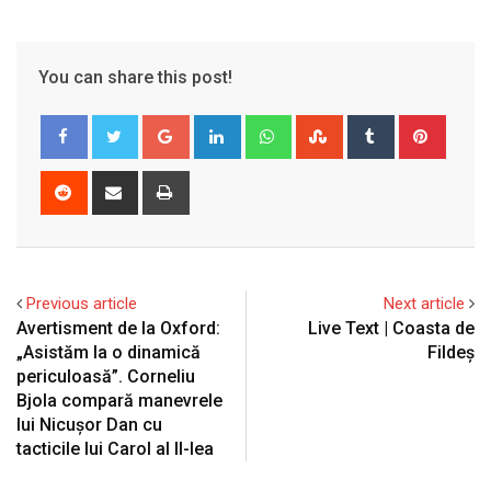
You can share this post!
Google+
LinkedIn
Whatsapp
StumbleUpon
Tumblr
Pinter
Reddit
Share
Print
via
Email
Previous article
Next article
Avertisment de la Oxford:
Live Text | Coasta de
„Asistăm la o dinamică
Fildeș
periculoasă”. Corneliu
Bjola compară manevrele
lui Nicușor Dan cu
tacticile lui Carol al II-lea