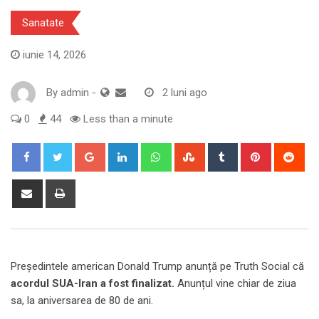
Sanatate
iunie 14, 2026
By
admin
-
2 luni ago
0
44
Less than a minute
Google+
LinkedIn
Whatsapp
StumbleUpon
Tumblr
Pinterest
Red
Share
Print
via
Email
Președintele american Donald Trump anunță pe Truth Social că
acordul SUA-Iran a fost finalizat.
Anunțul vine chiar de ziua
sa, la aniversarea de 80 de ani.