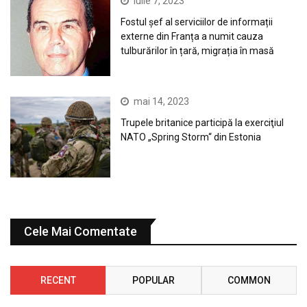
iulie 7, 2023
Fostul șef al serviciilor de informații
externe din Franța a numit cauza
tulburărilor în țară, migrația în masă
mai 14, 2023
Trupele britanice participă la exerciţiul
NATO „Spring Storm“ din Estonia
Cele Mai Comentate
RECENT
POPULAR
COMMON