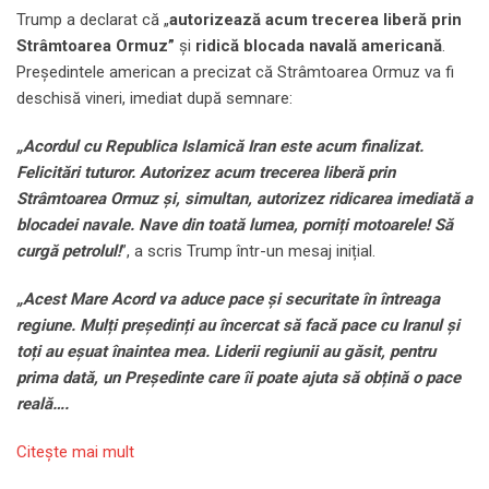
Trump a declarat că „
autorizează acum trecerea liberă prin
Strâmtoarea Ormuz”
și
ridică blocada navală americană
.
Președintele american a precizat că Strâmtoarea Ormuz va fi
deschisă vineri, imediat după semnare:
„Acordul cu Republica Islamică Iran este acum finalizat.
Felicitări tuturor. Autorizez acum trecerea liberă prin
Strâmtoarea Ormuz și, simultan, autorizez ridicarea imediată a
blocadei navale. Nave din toată lumea, porniți motoarele! Să
curgă petrolul!
”, a scris Trump într-un mesaj inițial.
„Acest Mare Acord va aduce pace și securitate în întreaga
regiune. Mulți președinți au încercat să facă pace cu Iranul și
toți au eșuat înaintea mea. Liderii regiunii au găsit, pentru
prima dată, un Președinte care îi poate ajuta să obțină o pace
reală….
Citeşte mai mult