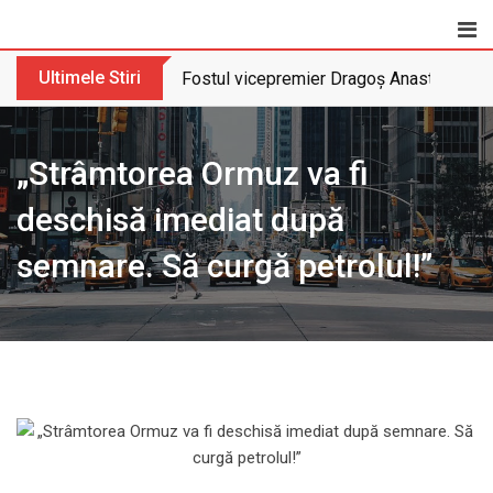
Skip
to
content
Ultimele Stiri
Fostul vicepremier Dragoș Anastasiu nu 
„Strâmtorea Ormuz va fi
deschisă imediat după
semnare. Să curgă petrolul!”