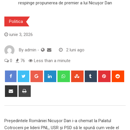
Politica
iunie 3, 2026
By
admin
-
2 luni ago
0
76
Less than a minute
Google+
LinkedIn
Whatsapp
StumbleUpon
Tumblr
Pinterest
Red
Share
Print
via
Email
Președintele României Nicușor Dan i-a chemat la Palatul
Cotroceni pe liderii PNL, USR și PSD să le spună cum vede el