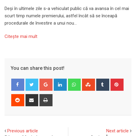
Deși în ultimele zile s-a vehiculat public că va avansa în cel mai
scurt timp numele premierului, astfel încât să se înceapă
procedurale de învestire a unui nou…
Citeşte mai mult
You can share this post!
Google+
LinkedIn
Whatsapp
StumbleUpon
Tumblr
Pinter
Reddit
Share
Print
via
Email
Previous article
Next article