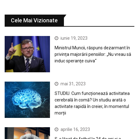
Cele Mai Vizionate
iunie 19, 2023
Ministrul Muncii, răspuns dezarmant în
privința majorării pensiilor: „Nu vreau să
induc speranţe cuiva“
mai 31, 2023
STUDIU. Cum funcționează activitatea
cerebrală în comă? Un studiu arată o
activitate rapidă în creier, în momentul
morții
aprilie 16, 2023
S-a lăsat de fotbal la 24 de ani și a