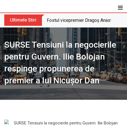
Skip
to
content
Ultimele Stiri
Fostul vicepremier Dragoș Anastasiu nu 
SURSE Tensiuni la negocierile
pentru Guvern. Ilie Bolojan
respinge propunerea de
premier a lui Nicușor Dan