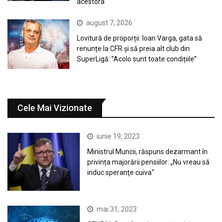
acestora
august 7, 2026
Lovitură de proporții: Ioan Varga, gata să
renunțe la CFR și să preia alt club din
SuperLigă: ”Acolo sunt toate condițiile”
Cele Mai Vizionate
iunie 19, 2023
Ministrul Muncii, răspuns dezarmant în
privința majorării pensiilor: „Nu vreau să
induc speranţe cuiva“
mai 31, 2023