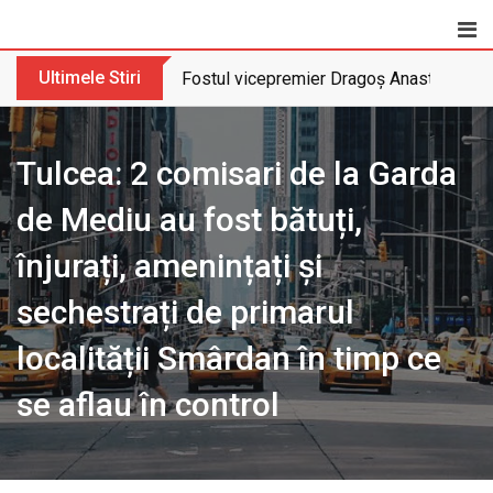
Skip
to
content
Ultimele Stiri
Fostul vicepremier Dragoș Anastasiu nu 
Tulcea: 2 comisari de la Garda
de Mediu au fost bătuți,
înjurați, amenințați și
sechestrați de primarul
localității Smârdan în timp ce
se aflau în control