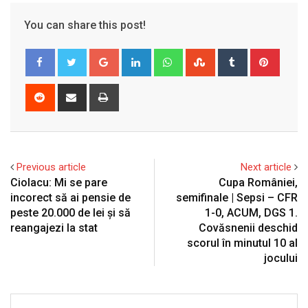
You can share this post!
Google+
LinkedIn
Whatsapp
StumbleUpon
Tumblr
Pinter
Reddit
Share
Print
via
Email
Previous article
Next article
Ciolacu: Mi se pare
Cupa României,
incorect să ai pensie de
semifinale | Sepsi – CFR
peste 20.000 de lei și să
1-0, ACUM, DGS 1.
reangajezi la stat
Covăsnenii deschid
scorul în minutul 10 al
jocului