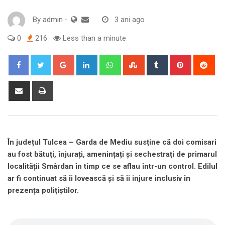
By
admin
-
3 ani ago
0
216
Less than a minute
Google+
LinkedIn
Whatsapp
StumbleUpon
Tumblr
Pinterest
Red
Share
Print
via
Email
În județul Tulcea – Garda de Mediu susține că doi comisari
au fost bătuți, înjurați, amenințați și sechestrați de primarul
localității Smârdan în timp ce se aflau într-un control. Edilul
ar fi continuat să îi lovească și să îi injure inclusiv în
prezența polițiștilor.