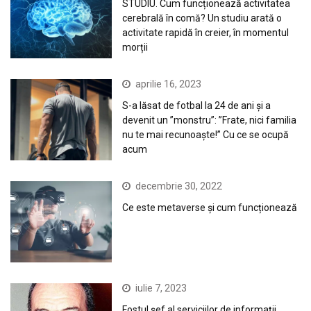
STUDIU. Cum funcționează activitatea
cerebrală în comă? Un studiu arată o
activitate rapidă în creier, în momentul
morții
aprilie 16, 2023
S-a lăsat de fotbal la 24 de ani și a
devenit un ”monstru”: ”Frate, nici familia
nu te mai recunoaște!” Cu ce se ocupă
acum
decembrie 30, 2022
Ce este metaverse și cum funcționează
iulie 7, 2023
Fostul șef al serviciilor de informații