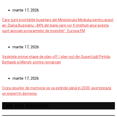
martie 17, 2026
Care sunt prioritățile bugetare ale Ministerului Mediului pentru acest
an. Diana Buzoianu: „84% din banii care vor fi cheltuiți anul acesta
sunt asociați programelor de investiții” : Europa FM
martie 17, 2026
Vedetele primei etape de play-off / play-out din SuperLigă! Petrila,
Bettaieb și Mendy, printre remarcați
martie 17, 2026
Criza cipurilor de memorie se va extinde până în 2030, avertizează
un expert în domeniu
Cele mai vizionate