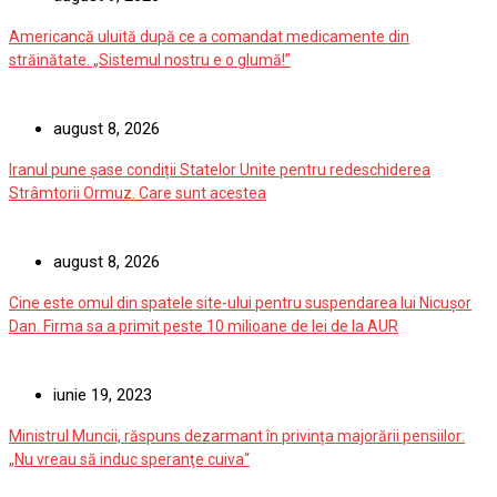
Americancă uluită după ce a comandat medicamente din
străinătate. „Sistemul nostru e o glumă!”
august 8, 2026
Iranul pune șase condiții Statelor Unite pentru redeschiderea
Strâmtorii Ormuz. Care sunt acestea
august 8, 2026
Cine este omul din spatele site-ului pentru suspendarea lui Nicuşor
Dan. Firma sa a primit peste 10 milioane de lei de la AUR
iunie 19, 2023
Ministrul Muncii, răspuns dezarmant în privința majorării pensiilor:
„Nu vreau să induc speranţe cuiva“