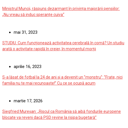
Ministrul Muncii, răspuns dezarmant în privința majorării pensiilor:
„Nu vreau să induc speranţe cuiva“
mai 31, 2023
STUDIU. Cum funcționează activitatea cerebrală în comă? Un studiu
arată o activitate rapidă în creier, în momentul morții
aprilie 16, 2023
S-a lăsat de fotbal la 24 de ani și a devenit un ”monstru”: ”Frate, nici
familia nu te mai recunoaște!” Cu ce se ocupă acum
martie 17, 2026
Siegfried Mureșan: „Riscul ca România să aibă fondurile europene
blocate va reveni dacă PSD revine la risipa bugetară”