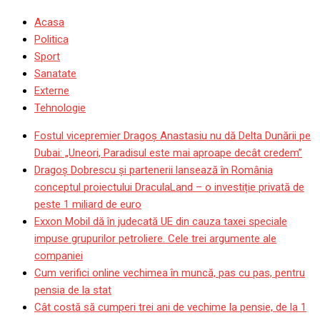
Acasa
Politica
Sport
Sanatate
Externe
Tehnologie
Fostul vicepremier Dragoș Anastasiu nu dă Delta Dunării pe
Dubai: „Uneori, Paradisul este mai aproape decât credem”
Dragoş Dobrescu şi partenerii lansează în România
conceptul proiectului DraculaLand – o investiție privată de
peste 1 miliard de euro
Exxon Mobil dă în judecată UE din cauza taxei speciale
impuse grupurilor petroliere. Cele trei argumente ale
companiei
Cum verifici online vechimea în muncă, pas cu pas, pentru
pensia de la stat
Cât costă să cumperi trei ani de vechime la pensie, de la 1