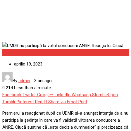
lui Ciucă
Politica
aprilie 19, 2023
By
admin
-
3 ani ago
0
214
Less than a minute
Facebook
Twitter
Google+
LinkedIn
Whatsapp
StumbleUpon
Tumblr
Pinterest
Reddit
Share via Email
Print
Premierul a reacționat după ce UDMR și-a anunțat intenția de a nu
participa la ședința în care va fi validată viitoarea conducere a
ANRE. Ciucă susține că „este decizia dumnealor” și precizează că