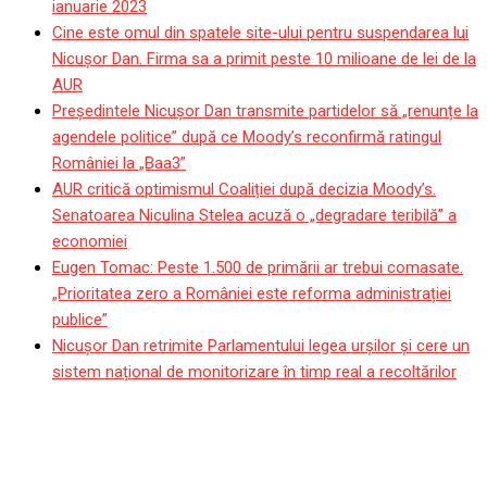
ianuarie 2023
Cine este omul din spatele site-ului pentru suspendarea lui
Nicuşor Dan. Firma sa a primit peste 10 milioane de lei de la
AUR
Președintele Nicușor Dan transmite partidelor să „renunțe la
agendele politice” după ce Moody’s reconfirmă ratingul
României la „Baa3”
AUR critică optimismul Coaliției după decizia Moody’s.
Senatoarea Niculina Stelea acuză o „degradare teribilă” a
economiei
Eugen Tomac: Peste 1.500 de primării ar trebui comasate.
„Prioritatea zero a României este reforma administrației
publice”
Nicușor Dan retrimite Parlamentului legea urșilor și cere un
sistem național de monitorizare în timp real a recoltărilor
UMDR nu participă la votul
conducerii ANRE. Reacția