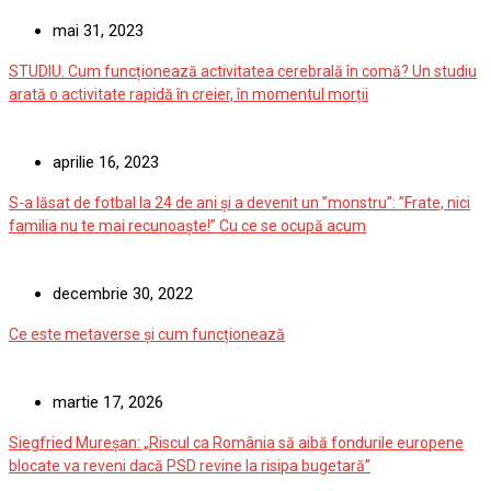
mai 31, 2023
STUDIU. Cum funcționează activitatea cerebrală în comă? Un studiu
arată o activitate rapidă în creier, în momentul morții
aprilie 16, 2023
S-a lăsat de fotbal la 24 de ani și a devenit un ”monstru”: ”Frate, nici
familia nu te mai recunoaște!” Cu ce se ocupă acum
decembrie 30, 2022
Ce este metaverse și cum funcționează
martie 17, 2026
Siegfried Mureșan: „Riscul ca România să aibă fondurile europene
blocate va reveni dacă PSD revine la risipa bugetară”