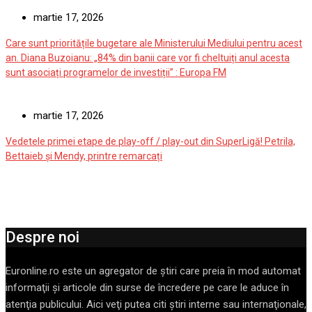
martie 17, 2026
Care sunt prioritățile bugetare ale Ministerului Mediului pentru acest
an. Diana Buzoianu: „84% din banii care vor fi cheltuiți anul acesta
sunt asociați programelor de investiții” : Europa FM
martie 17, 2026
Vedetele primei etape de play-off / play-out din SuperLigă! Petrila,
Bettaieb și Mendy, printre remarcați
Despre noi
Euronline.ro este un agregator de ştiri care preia în mod automat
informaţii şi articole din surse de încredere pe care le aduce în
atenţia publicului. Aici veţi putea citi ştiri interne sau internaţionale,