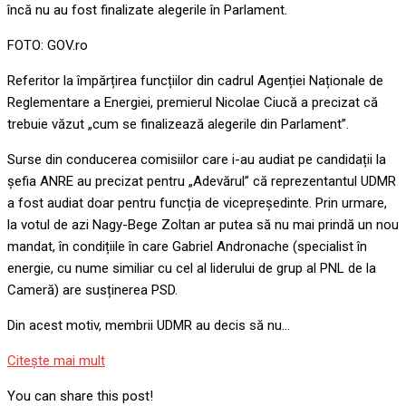
încă nu au fost finalizate alegerile în Parlament.
FOTO: GOV.ro
Referitor la împărțirea funcțiilor din cadrul Agenției Naționale de
Reglementare a Energiei, premierul Nicolae Ciucă a precizat că
trebuie văzut „cum se finalizează alegerile din Parlament”.
Surse din conducerea comisiilor care i-au audiat pe candidații la
șefia ANRE au precizat pentru „Adevărul” că reprezentantul UDMR
a fost audiat doar pentru funcția de vicepreședinte. Prin urmare,
la votul de azi Nagy-Bege Zoltan ar putea să nu mai prindă un nou
mandat, în condițiile în care Gabriel Andronache (specialist în
energie, cu nume similiar cu cel al liderului de grup al PNL de la
Cameră) are susținerea PSD.
Din acest motiv, membrii UDMR au decis să nu…
Citeşte mai mult
You can share this post!