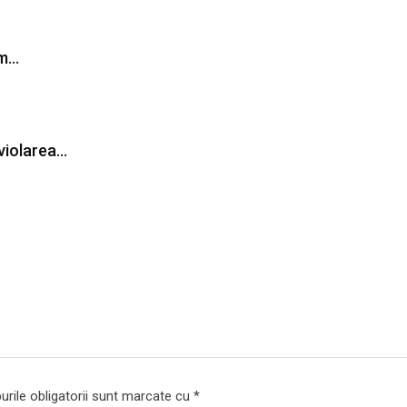
um…
 violarea…
rile obligatorii sunt marcate cu
*