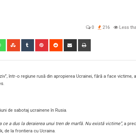
0
216
Less tha
edIn
Whatsapp
StumbleUpon
Tumblr
Pinterest
Reddit
Share
Print
via
Email
iv”, într-o regiune rusă din apropierea Ucrainei, fără a face victime,
es.
ţiuni de sabotaj ucrainene în Rusia.
a ce a dus la deraierea unui tren de marfă. Nu există victime”,
a prec
 de la frontiera cu Ucraina.