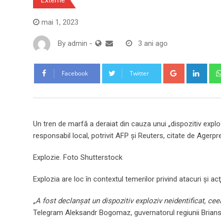
mai 1, 2023
By
admin
-
3 ani ago
Google+
Link
Facebook
Twitter
Un tren de marfă a deraiat din cauza unui „dispozitiv exploz
responsabil local, potrivit AFP şi Reuters, citate de Agerpr
Explozie. Foto Shutterstock
Explozia are loc în contextul temerilor privind atacuri şi ac
„A fost declanşat un dispozitiv exploziv neidentificat, cee
Telegram Aleksandr Bogomaz, guvernatorul regiunii Briansk,