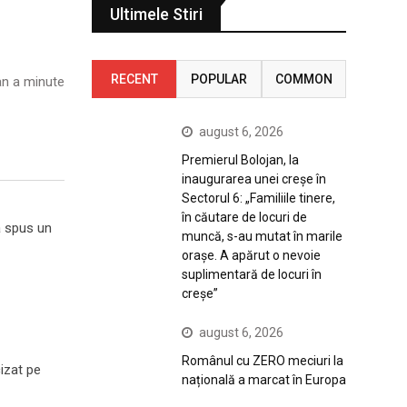
Ultimele Stiri
RECENT
POPULAR
COMMON
n a minute
august 6, 2026
Premierul Bolojan, la
inaugurarea unei creșe în
Sectorul 6: „Familiile tinere,
în căutare de locuri de
 a spus un
muncă, s-au mutat în marile
orașe. A apărut o nevoie
suplimentară de locuri în
creșe”
august 6, 2026
Românul cu ZERO meciuri la
izat pe
națională a marcat în Europa