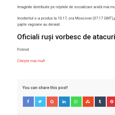
Imaginile distribuite pe reţelele de socializare arată mai 
Incidentul s-a produs la 10.17, ora Moscovei (07:17 GMT),po
şapte vagoane au deraiat.
Oficiali ruși vorbesc de atacur
Potrivit
Citeşte mai mult
You can share this post!
Google+
LinkedIn
Whatsapp
StumbleUpo
Tumbl
Facebook
Twitter