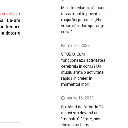
Ministrul Muncii, răspuns
dezarmant în privința
ext article
majorării pensiilor: „Nu
 mai: Le-am
vreau să induc speranţe
în fiecare
cuiva“
 la datorie
mai 31, 2023
STUDIU. Cum
funcționează activitatea
cerebrală în comă? Un
studiu arată o activitate
rapidă în creier, în
momentul morții
aprilie 16, 2023
S-a lăsat de fotbal la 24
de ani și a devenit un
”monstru”: ”Frate, nici
familia nu te mai