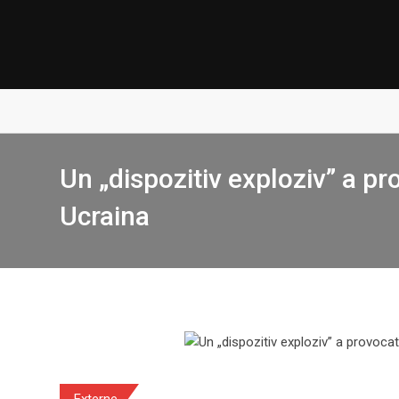
Skip
to
content
Un „dispozitiv exploziv” a p
Ucraina
Externe