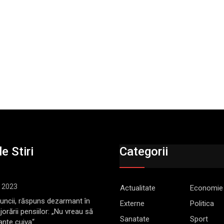
e Stiri
Categorii
, 2023
Actualitate
Economie
Muncii, răspuns dezarmant în
Externe
Politica
jorării pensiilor: „Nu vreau să
Sanatate
Sport
anţe cuiva“