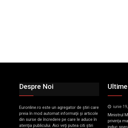
Despre Noi
Ultimel
iunie 19
Euronline.ro este un agregator de ştiri care
preia în mod automat informaţii şi articole
Ministrul 
din surse de încredere pe care le aduce în
privința ma
atenţia publicului. Aici veţi putea citi ştiri
induc sper