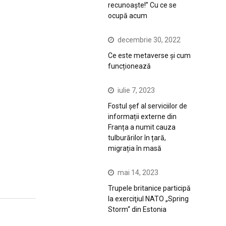
recunoaște!” Cu ce se
ocupă acum
decembrie 30, 2022
Ce este metaverse și cum
funcționează
iulie 7, 2023
Fostul șef al serviciilor de
informații externe din
Franța a numit cauza
tulburărilor în țară,
migrația în masă
mai 14, 2023
Trupele britanice participă
la exerciţiul NATO „Spring
Storm“ din Estonia