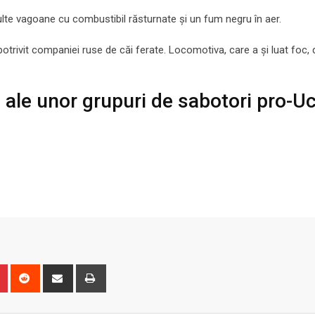
multe vagoane cu combustibil răsturnate şi un fum negru în aer.
trivit companiei ruse de căi ferate. Locomotiva, care a și luat foc, d
i ale unor grupuri de sabotori pro-U
n
r
Pinterest
Reddit
Share
Print
via
Email