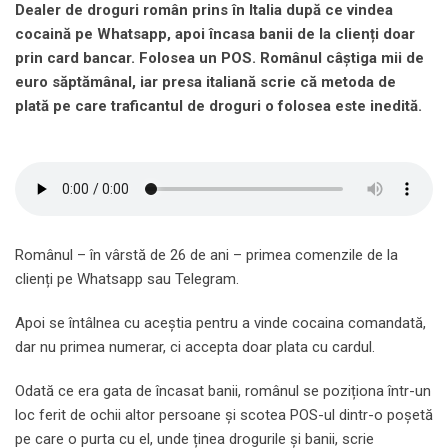
Dealer de droguri român prins în Italia după ce vindea
cocaină pe Whatsapp, apoi încasa banii de la clienți doar
prin card bancar. Folosea un POS.
Românul câștiga mii de
euro săptămânal, iar presa italiană scrie că metoda de
plată pe care traficantul de droguri o folosea este inedită.
Românul – în vârstă de 26 de ani – primea comenzile de la
clienți pe Whatsapp sau Telegram.
Apoi se întâlnea cu aceștia pentru a vinde cocaina comandată,
dar nu primea numerar, ci accepta doar plata cu cardul.
Odată ce era gata de încasat banii, românul se poziționa într-un
loc ferit de ochii altor persoane și scotea POS-ul dintr-o poșetă
pe care o purta cu el, unde ținea drogurile și banii, scrie