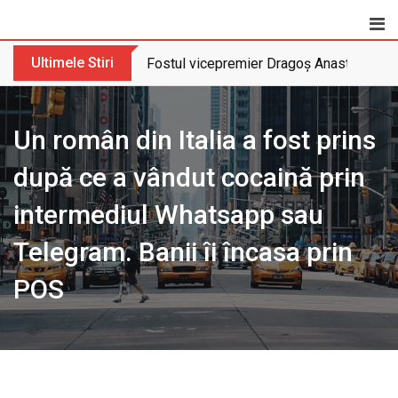
Skip
to
content
Ultimele Stiri
Fostul vicepremier Dragoș Anastasiu nu 
Un român din Italia a fost prins
după ce a vândut cocaină prin
intermediul Whatsapp sau
Telegram. Banii îi încasa prin
POS