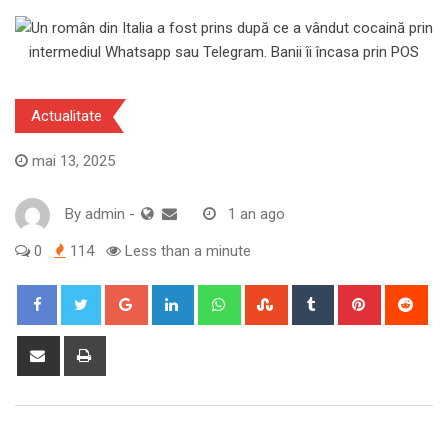
Actualitate
mai 13, 2025
By
admin
-
1 an ago
0
114
Less than a minute
Google+
LinkedIn
Whatsapp
StumbleUpon
Tumblr
Pinterest
Red
Share
Print
via
Email