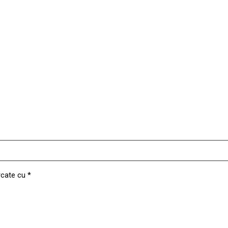
rcate cu
*