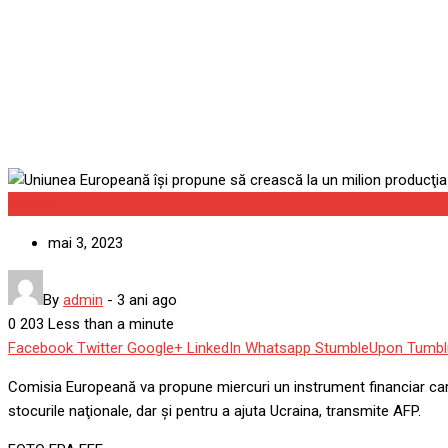
Uniunea Europeană îşi prop
de obuze
Externe
mai 3, 2023
By
admin
-
3 ani ago
0
203
Less than a minute
Facebook
Twitter
Google+
LinkedIn
Whatsapp
StumbleUpon
Tumbl
Comisia Europeană va propune miercuri un instrument financiar care
stocurile naţionale, dar şi pentru a ajuta Ucraina, transmite AFP.