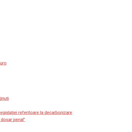
euro
inuți
gislației referitoare la decarbonizare
m dosar penal”