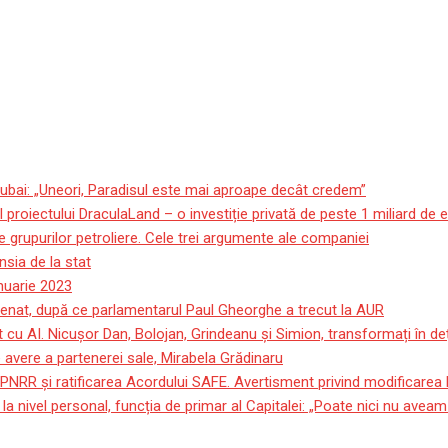
ubai: „Uneori, Paradisul este mai aproape decât credem”
roiectului DraculaLand – o investiție privată de peste 1 miliard de 
 grupurilor petroliere. Cele trei argumente ale companiei
sia de la stat
anuarie 2023
 Senat, după ce parlamentarul Paul Gheorghe a trecut la AUR
 cu AI. Nicușor Dan, Bolojan, Grindeanu și Simion, transformați în deț
avere a partenerei sale, Mirabela Grădinaru
PNRR și ratificarea Acordului SAFE. Avertisment privind modificarea le
a nivel personal, funcția de primar al Capitalei: „Poate nici nu avea