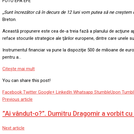
FOTO EPA EFE
„Sunt încrezător că în decurs de 12 luni vom putea să ne creştem c
Breton.
Această propunere este cea de-a treia fază a planului de acţiune ap
reface stocurile strategice ale ţărilor europene, dintre care unele 
Instrumentul financiar va pune la dispoziţie 500 de milioane de euro
pentru a…
Citeşte mai mult
You can share this post!
Facebook
Twitter
Google+
LinkedIn
Whatsapp
StumbleUpon
Tumbl
Previous article
”Ai vândut-o?”. Dumitru Dragomir a vorbit cu G
Next article