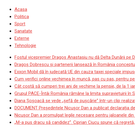
Acasa
Politica
Sport
Sanatate
Externe
Tehnologie
Fostul vicepremier Dragoș Anastasiu nu dă Delta Dunării pe D
Dragoş Dobrescu şi partenerii lansează în România conceptul p
Exxon Mobil dă în judecată UE din cauza taxei speciale impuse
Cum verifici online vechimea în muncă, pas cu pas, pentru pen
Cât costă să cumperi trei ani de vechime la pensie, de la 1 i
Grupul PACE-Întâi România rămâne la limita supraviețuirii în
Diana Șoșoacă se vede „șefă de pușcărie” într-un clip realizat
DOCUMENT Președintele Nicușor Dan a publicat declarația de 
Nicușor Dan a promulgat legile necesare pentru jaloanele din 
„M-a pus dracu să candidez”. Ciprian Ciucu spune că regretă, l