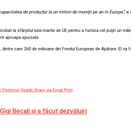
apacitatea de producţie la un milion de muniţii pe an în Europa”
, a
robat la sfârşitul lunii martie de UE pentru a furniza cel puţin un mi
sunt aproape epuizate.
, dintre care 260 de milioane din Fondul European de Apărare. El va fa
r
Pinterest
Reddit
Share via Email
Print
igi Becali și a făcut dezvăluiri