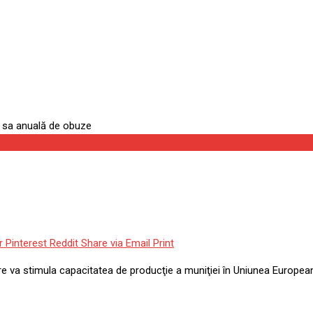
une să crească la un milion 
r
Pinterest
Reddit
Share via Email
Print
 va stimula capacitatea de producţie a muniţiei în Uniunea European