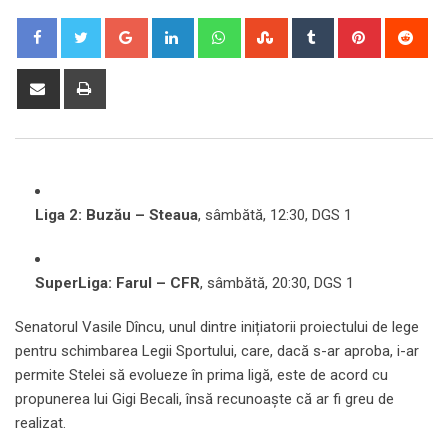
Google+
LinkedIn
Whatsapp
StumbleUpon
Tumblr
Pinterest
Red
Share
Print
via
Email
Liga 2: Buzău – Steaua
, sâmbătă, 12:30, DGS 1
SuperLiga: Farul – CFR
, sâmbătă, 20:30, DGS 1
Senatorul Vasile Dîncu, unul dintre inițiatorii proiectului de lege
pentru schimbarea Legii Sportului, care, dacă s-ar aproba, i-ar
permite Stelei să evolueze în prima ligă, este de acord cu
propunerea lui Gigi Becali, însă recunoaște că ar fi greu de
realizat.