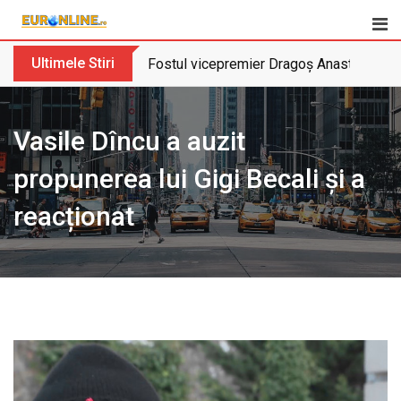
Skip
to
content
Ultimele Stiri
Fostul vicepremier Dragoș Anastasiu nu 
Vasile Dîncu a auzit
propunerea lui Gigi Becali și a
reacționat