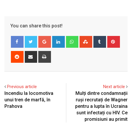
You can share this post!
Google+
LinkedIn
Whatsapp
StumbleUpon
Tumblr
Pinter
Reddit
Share
Print
via
Email
Previous article
Next article
Incendiu la locomotiva
Mulți dintre condamnații
unui tren de marfă, în
ruși recrutați de Wagner
Prahova
pentru a lupta în Ucraina
sunt infectați cu HIV. Ce
promisiuni au primit