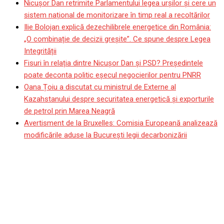
Nicușor Dan retrimite Parlamentului legea urșilor și cere un
sistem național de monitorizare în timp real a recoltărilor
Ilie Bolojan explică dezechilibrele energetice din România:
„O combinație de decizii greșite”. Ce spune despre Legea
Integrității
Fisuri în relația dintre Nicușor Dan și PSD? Președintele
poate deconta politic eșecul negocierilor pentru PNRR
Oana Țoiu a discutat cu ministrul de Externe al
Kazahstanului despre securitatea energetică și exporturile
de petrol prin Marea Neagră
Avertisment de la Bruxelles: Comisia Europeană analizează
modificările aduse la București legii decarbonizării
Video Exclusiv | Jucătorii
de la CFR Cluj, înștiințați
de ANAF că au datorii: „A
fost ca la pescuit”