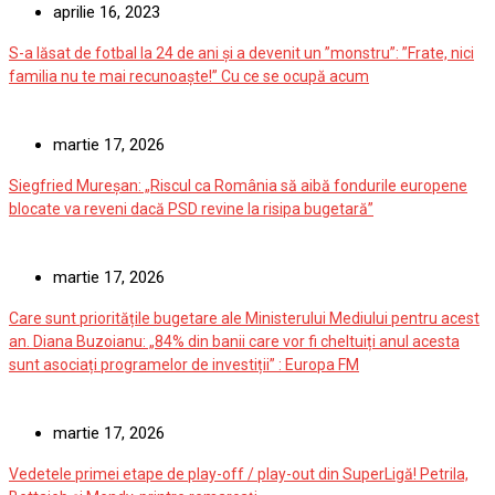
aprilie 16, 2023
S-a lăsat de fotbal la 24 de ani și a devenit un ”monstru”: ”Frate, nici
familia nu te mai recunoaște!” Cu ce se ocupă acum
martie 17, 2026
Siegfried Mureșan: „Riscul ca România să aibă fondurile europene
blocate va reveni dacă PSD revine la risipa bugetară”
martie 17, 2026
Care sunt prioritățile bugetare ale Ministerului Mediului pentru acest
an. Diana Buzoianu: „84% din banii care vor fi cheltuiți anul acesta
sunt asociați programelor de investiții” : Europa FM
martie 17, 2026
Vedetele primei etape de play-off / play-out din SuperLigă! Petrila,