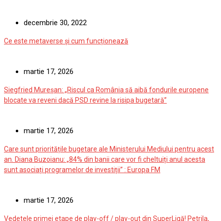
decembrie 30, 2022
Ce este metaverse și cum funcționează
martie 17, 2026
Siegfried Mureșan: „Riscul ca România să aibă fondurile europene
blocate va reveni dacă PSD revine la risipa bugetară”
martie 17, 2026
Care sunt prioritățile bugetare ale Ministerului Mediului pentru acest
an. Diana Buzoianu: „84% din banii care vor fi cheltuiți anul acesta
sunt asociați programelor de investiții” : Europa FM
martie 17, 2026
Vedetele primei etape de play-off / play-out din SuperLigă! Petrila,