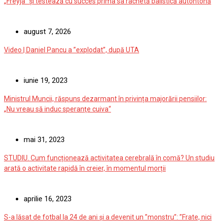
„Freyja” și testează cu succes prima sa rachetă balistică autohtonă
august 7, 2026
Video | Daniel Pancu a ”explodat”, după UTA
iunie 19, 2023
Ministrul Muncii, răspuns dezarmant în privința majorării pensiilor:
„Nu vreau să induc speranţe cuiva“
mai 31, 2023
STUDIU. Cum funcționează activitatea cerebrală în comă? Un studiu
arată o activitate rapidă în creier, în momentul morții
aprilie 16, 2023
S-a lăsat de fotbal la 24 de ani și a devenit un ”monstru”: ”Frate, nici