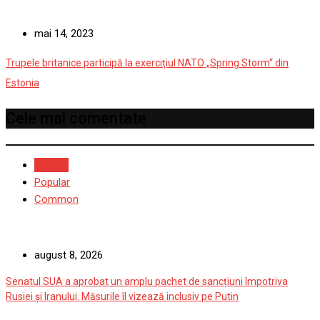
mai 14, 2023
Trupele britanice participă la exerciţiul NATO „Spring Storm“ din
Estonia
Cele mai comentate
Recent
Popular
Common
august 8, 2026
Senatul SUA a aprobat un amplu pachet de sancțiuni împotriva
Rusiei și Iranului. Măsurile îl vizează inclusiv pe Putin