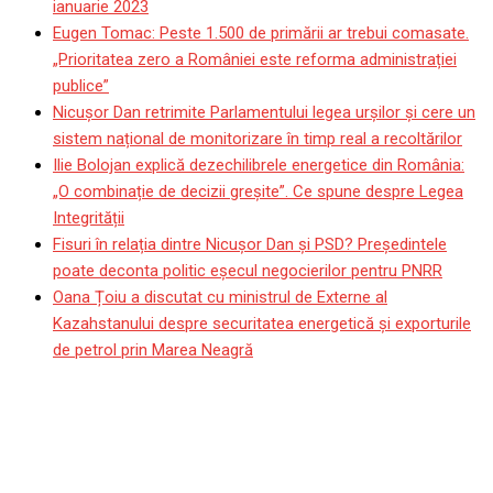
ianuarie 2023
Eugen Tomac: Peste 1.500 de primării ar trebui comasate.
„Prioritatea zero a României este reforma administrației
publice”
Nicușor Dan retrimite Parlamentului legea urșilor și cere un
sistem național de monitorizare în timp real a recoltărilor
Ilie Bolojan explică dezechilibrele energetice din România:
„O combinație de decizii greșite”. Ce spune despre Legea
Integrității
Fisuri în relația dintre Nicușor Dan și PSD? Președintele
poate deconta politic eșecul negocierilor pentru PNRR
Oana Țoiu a discutat cu ministrul de Externe al
Kazahstanului despre securitatea energetică și exporturile
de petrol prin Marea Neagră
Video Exclusiv | “N-am să
uit niciodată! Am fost caz