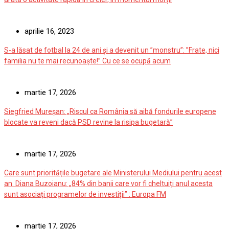
aprilie 16, 2023
S-a lăsat de fotbal la 24 de ani și a devenit un ”monstru”: ”Frate, nici
familia nu te mai recunoaște!” Cu ce se ocupă acum
martie 17, 2026
Siegfried Mureșan: „Riscul ca România să aibă fondurile europene
blocate va reveni dacă PSD revine la risipa bugetară”
martie 17, 2026
Care sunt prioritățile bugetare ale Ministerului Mediului pentru acest
an. Diana Buzoianu: „84% din banii care vor fi cheltuiți anul acesta
sunt asociați programelor de investiții” : Europa FM
martie 17, 2026