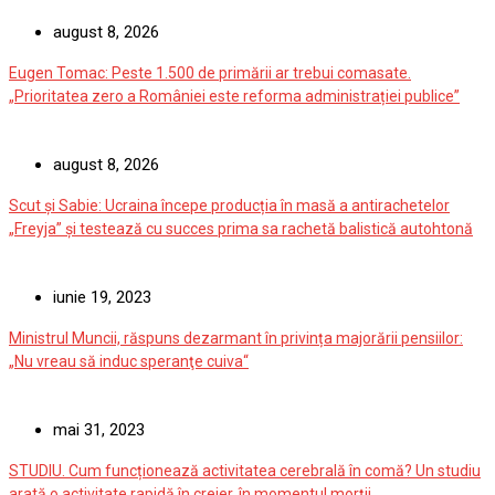
august 8, 2026
Eugen Tomac: Peste 1.500 de primării ar trebui comasate.
„Prioritatea zero a României este reforma administrației publice”
august 8, 2026
Scut și Sabie: Ucraina începe producția în masă a antirachetelor
„Freyja” și testează cu succes prima sa rachetă balistică autohtonă
iunie 19, 2023
Ministrul Muncii, răspuns dezarmant în privința majorării pensiilor:
„Nu vreau să induc speranţe cuiva“
mai 31, 2023
STUDIU. Cum funcționează activitatea cerebrală în comă? Un studiu
arată o activitate rapidă în creier, în momentul morții