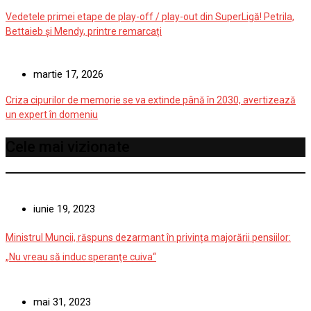
Vedetele primei etape de play-off / play-out din SuperLigă! Petrila,
Bettaieb și Mendy, printre remarcați
martie 17, 2026
Criza cipurilor de memorie se va extinde până în 2030, avertizează
un expert în domeniu
Cele mai vizionate
iunie 19, 2023
Ministrul Muncii, răspuns dezarmant în privința majorării pensiilor:
„Nu vreau să induc speranţe cuiva“
mai 31, 2023