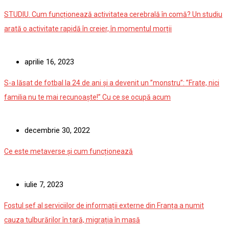
STUDIU. Cum funcționează activitatea cerebrală în comă? Un studiu
arată o activitate rapidă în creier, în momentul morții
aprilie 16, 2023
S-a lăsat de fotbal la 24 de ani și a devenit un ”monstru”: ”Frate, nici
familia nu te mai recunoaște!” Cu ce se ocupă acum
decembrie 30, 2022
Ce este metaverse și cum funcționează
iulie 7, 2023
Fostul șef al serviciilor de informații externe din Franța a numit
cauza tulburărilor în țară, migrația în masă