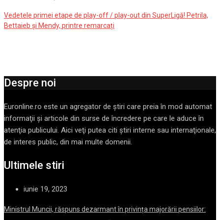
Vedetele primei etape de play-off / play-out din SuperLigă! Petrila,
Bettaieb și Mendy, printre remarcați
Despre noi
Euronline.ro este un agregator de ştiri care preia în mod automat
informaţii şi articole din surse de încredere pe care le aduce în
atenţia publicului. Aici veţi putea citi ştiri interne sau internaţionale,
de interes public, din mai multe domenii.
Ultimele stiri
iunie 19, 2023
Ministrul Muncii, răspuns dezarmant în privința majorării pensiilor: