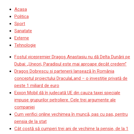
Acasa
Politica
Sport
Sanatate
Externe
Tehnologie
Fostul vicepremier Dragoș Anastasiu nu dă Delta Dunării pe
Dubai: „Uneori, Paradisul este mai aproape decât credem”
Dragoş Dobrescu şi partenerii lansează în România
conceptul proiectului DraculaLand – o investiție privată de
peste 1 miliard de euro
Exxon Mobil dă în judecată UE din cauza taxei speciale
impuse grupurilor petroliere. Cele trei argumente ale
companiei
Cum verifici online vechimea în muncă, pas cu pas, pentru
pensia de la stat
Cât costă să cumperi trei ani de vechime la pensie, de la 1