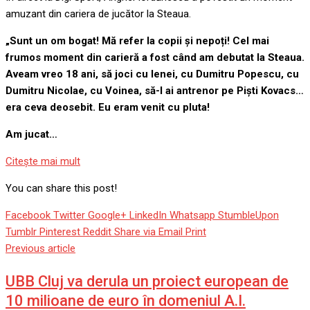
amuzant din cariera de jucător la Steaua.
„Sunt un om bogat! Mă refer la copii și nepoți! Cel mai
frumos moment din carieră a fost când am debutat la Steaua.
Aveam vreo 18 ani, să joci cu Ienei, cu Dumitru Popescu, cu
Dumitru Nicolae, cu Voinea, să-l ai antrenor pe Piști Kovacs…
era ceva deosebit. Eu eram venit cu pluta!
Am jucat…
Citeşte mai mult
You can share this post!
Facebook
Twitter
Google+
LinkedIn
Whatsapp
StumbleUpon
Tumblr
Pinterest
Reddit
Share via Email
Print
Previous article
UBB Cluj va derula un proiect european de
10 milioane de euro în domeniul A.I.