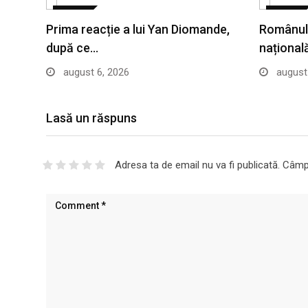
SPORT
SPORT
Prima reacție a lui Yan Diomande,
Românul 
după ce…
național
august 6, 2026
august 
Lasă un răspuns
Adresa ta de email nu va fi publicată.
Câmpu