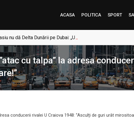
ACASA
POLITICA
SPORT
SA
siu nu dă Delta Dunării pe Dubai: „Uneori, Paradisul este mai a
 ”atac cu talpa” la adresa conduceri
are!”