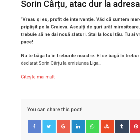
Sorin Cârțu, atac dur la adres
”
Vreau și eu, profit de intervenție. Văd că suntem mere
pripășit pe la Craiova. Asculți de guri urât mirositoar
trebuie să ne dai nouă sfaturi. Stai la locul tău. Tu ai 
pace!
Nu te băga tu în treburile noastre. El se bagă în treburi
declarat Sorin Cârțu la emisiunea Liga…
Citeşte mai mult
You can share this post!
Google+
LinkedIn
Whatsapp
StumbleUpo
Tumbl
Facebook
Twitter