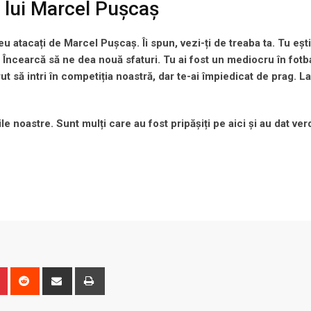
a lui Marcel Pușcaș
u atacați de Marcel Pușcaș. Îi spun, vezi-ți de treaba ta. Tu eșt
e. Încearcă să ne dea nouă sfaturi. Tu ai fost un mediocru în fotb
vrut să intri în competiția noastră, dar te-ai împiedicat de prag. L
le noastre. Sunt mulți care au fost pripășiți pe aici și au dat ver
n
r
Pinterest
Reddit
Share
Print
via
Email