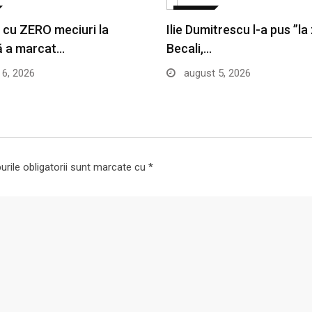
SPORT
cu ZERO meciuri la
Ilie Dumitrescu l-a pus ”la
ă a marcat…
Becali,…
6, 2026
august 5, 2026
rile obligatorii sunt marcate cu
*