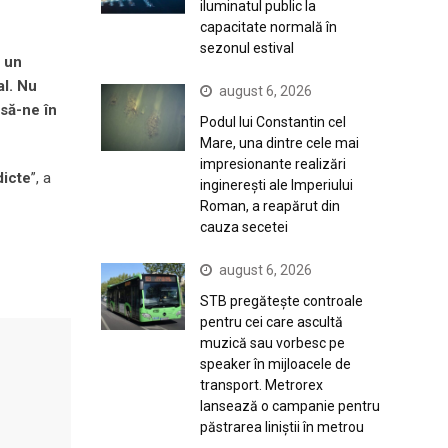
iluminatul public la
capacitate normală în
sezonul estival
i un
al. Nu
august 6, 2026
asă-ne în
Podul lui Constantin cel
Mare, una dintre cele mai
impresionante realizări
dicte
”, a
inginerești ale Imperiului
Roman, a reapărut din
cauza secetei
august 6, 2026
STB pregătește controale
pentru cei care ascultă
muzică sau vorbesc pe
speaker în mijloacele de
transport. Metrorex
lansează o campanie pentru
păstrarea liniștii în metrou