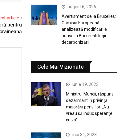
august 6, 2026
Avertisment de la Bruxelles:
ext article
Comisia Europeană
ară pentru
analizează modificările
ucraineană
aduse la București legii
decarbonizării
Cele Mai Vizionate
iunie 19, 2023
Ministrul Muncii, răspuns
dezarmant în privința
majorării pensiilor: „Nu
vreau să induc speranţe
cuiva“
mai 31, 2023