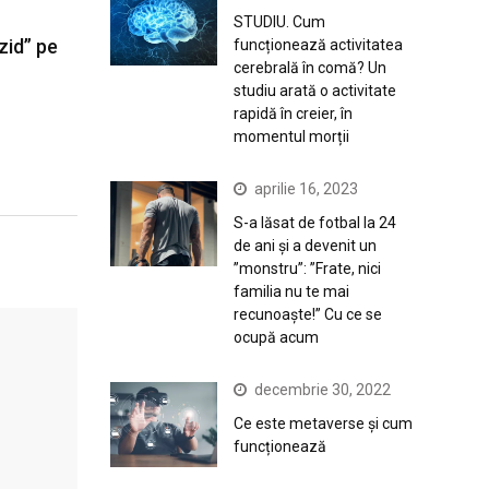
STUDIU. Cum
 zid” pe
funcționează activitatea
cerebrală în comă? Un
studiu arată o activitate
rapidă în creier, în
momentul morții
aprilie 16, 2023
S-a lăsat de fotbal la 24
de ani și a devenit un
”monstru”: ”Frate, nici
familia nu te mai
recunoaște!” Cu ce se
ocupă acum
decembrie 30, 2022
Ce este metaverse și cum
funcționează