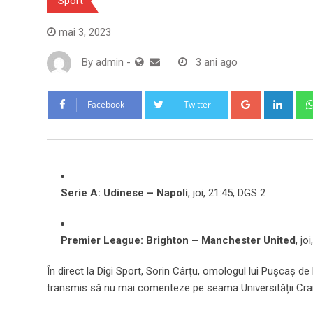
Sport
mai 3, 2023
By
admin
-
3 ani ago
Google+
Link
Facebook
Twitter
Serie A: Udinese – Napoli
, joi, 21:45, DGS 2
Premier League: Brighton – Manchester United
, jo
În direct la Digi Sport, Sorin Cârțu, omologul lui Pușcaș de l
transmis să nu mai comenteze pe seama Universității Cra