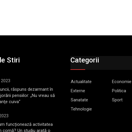
e Stiri
Categorii
, 2023
Actualitate
Economie
Muncii, răspuns dezarmant în
Externe
Politica
jorării pensiilor: „Nu vreau să
Sanatate
Sport
anţe cuiva“
Tehnologie
 2023
m funcționează activitatea
în comă? Un studiu arată o