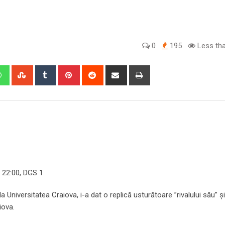
0
195
Less tha
edIn
Whatsapp
StumbleUpon
Tumblr
Pinterest
Reddit
Share
Print
via
Email
i, 22:00, DGS 1
a Universitatea Craiova, i-a dat o replică usturătoare ”rivalului său” și
iova.