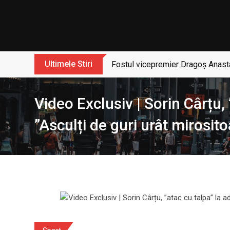
Skip
to
content
Ultimele Stiri
Fostul vicepremier Dragoș Anasta
Video Exclusiv | Sorin Cârțu,
”Asculți de guri urât mirosito