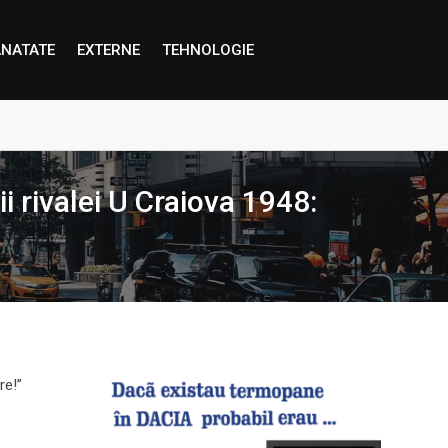
NATATE
EXTERNE
TEHNOLOGIE
proape decât credem”
i rivalei U Craiova 1948: