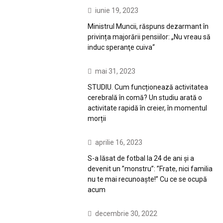
iunie 19, 2023
Ministrul Muncii, răspuns dezarmant în
privința majorării pensiilor: „Nu vreau să
induc speranţe cuiva“
mai 31, 2023
STUDIU. Cum funcționează activitatea
cerebrală în comă? Un studiu arată o
activitate rapidă în creier, în momentul
morții
aprilie 16, 2023
S-a lăsat de fotbal la 24 de ani și a
devenit un ”monstru”: ”Frate, nici familia
nu te mai recunoaște!” Cu ce se ocupă
acum
decembrie 30, 2022