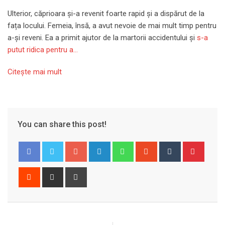
Ulterior, căprioara și-a revenit foarte rapid și a dispărut de la
fața locului. Femeia, însă, a avut nevoie de mai mult timp pentru
a-și reveni. Ea a primit ajutor de la martorii accidentului și
s-a
putut ridica pentru a…
Citeşte mai mult
You can share this post!
Google+
LinkedIn
Whatsapp
StumbleUpon
Tumblr
Pinter
Reddit
Share
Print
via
Email