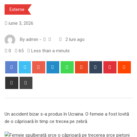
Externe
iunie 3, 2026
By
admin
-
2 luni ago
0
65
Less than a minute
Google+
LinkedIn
Whatsapp
StumbleUpon
Tumblr
Pinterest
Red
Share
Print
via
Email
Un accident bizar s-a produs în Ucraina. O femeie a fost lovită
de o căprioară în timp ce trecea pe zebră.