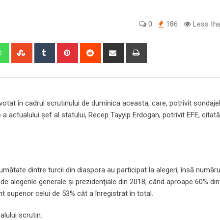
0
186
Less tha
edIn
Whatsapp
StumbleUpon
Tumblr
Pinterest
Reddit
Share
Print
via
Email
votat în cadrul scrutinului de duminica aceasta, care, potrivit sondajel
 actualului şef al statului, Recep Tayyip Erdogan, potrivit EFE, citat
umătate dintre turcii din diaspora au participat la alegeri, însă număru
de alegerile generale şi prezidenţiale din 2018, când aproape 60% dint
 superior celui de 53% cât a înregistrat în total.
lului scrutin.