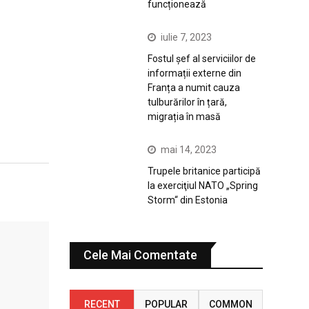
funcționează
iulie 7, 2023
Fostul șef al serviciilor de
informații externe din
Franța a numit cauza
tulburărilor în țară,
migrația în masă
mai 14, 2023
Trupele britanice participă
la exerciţiul NATO „Spring
Storm“ din Estonia
Cele Mai Comentate
RECENT
POPULAR
COMMON