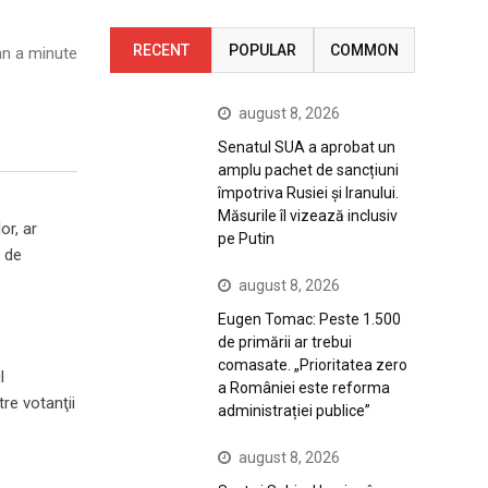
RECENT
POPULAR
COMMON
n a minute
august 8, 2026
Senatul SUA a aprobat un
amplu pachet de sancțiuni
împotriva Rusiei și Iranului.
Măsurile îl vizează inclusiv
or, ar
pe Putin
ă de
august 8, 2026
Eugen Tomac: Peste 1.500
de primării ar trebui
comasate. „Prioritatea zero
l
a României este reforma
re votanţii
administrației publice”
august 8, 2026