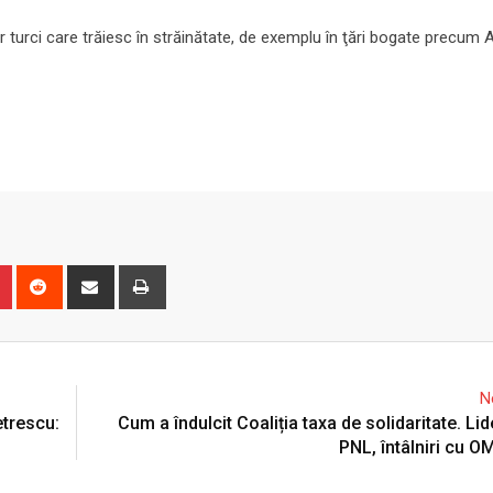
r turci care trăiesc în străinătate, de exemplu în ţări bogate precum 
n
r
Pinterest
Reddit
Share
Print
via
Email
N
etrescu:
Cum a îndulcit Coaliția taxa de solidaritate. Lid
PNL, întâlniri cu 