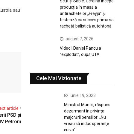
Scut și Sabie: Ucraina începe
producția în masă a
Austria sau
antirachetelor „Freyja” și
testează cu succes prima sa
rachetă balistică autohtonă
august 7, 2026
Video | Daniel Pancu a
”explodat”, după UTA
Cele Mai Vizionate
iunie 19, 2023
Ministrul Muncii, răspuns
ext article
dezarmant în privința
erii PSD și
majorării pensiilor: „Nu
OMV Petrom
vreau să induc speranţe
cuiva“