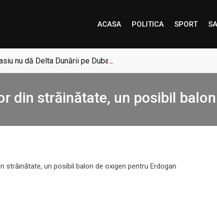
ACASA
POLITICA
SPORT
SA
siu nu dă Delta Dunării pe Dubai: „Uneori, Paradisul este mai a
ilor din străinătate, un posibil ba