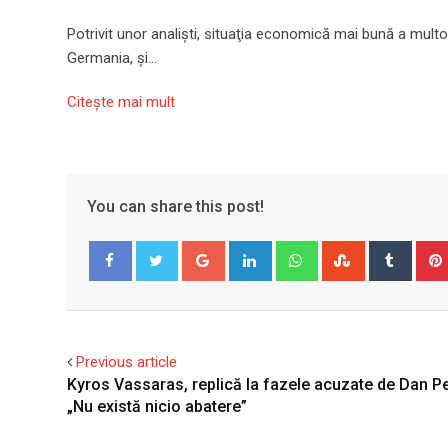
Potrivit unor analişti, situaţia economică mai bună a multo
Germania, şi…
Citeşte mai mult
You can share this post!
Google+
LinkedIn
Whatsapp
StumbleUpo
Tumbl
Facebook
Twitter
Previous article
Kyros Vassaras, replică la fazele acuzate de Dan P
„Nu există nicio abatere”