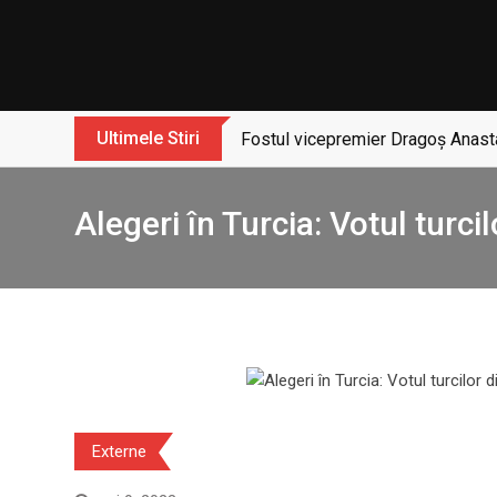
Skip
to
content
Ultimele Stiri
Fostul vicepremier Dragoș Anasta
Alegeri în Turcia: Votul turc
Externe