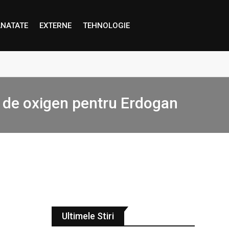
NATATE
EXTERNE
TEHNOLOGIE
proape decât credem”
lon de oxigen pentru Erdogan
Ultimele Stiri