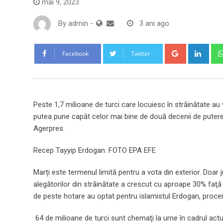
mai 9, 2023
By
admin
-
3 ani ago
Google+
Link
Facebook
Twitter
Peste 1,7 milioane de turci care locuiesc în străinătate au 
putea pune capăt celor mai bine de două decenii de putere a
Agerpres.
Recep Tayyip Erdogan. FOTO EPA EFE
Marți este termenul limită pentru a vota din exterior. Doar j
alegătorilor din străinătate a crescut cu aproape 30% faţă 
de peste hotare au optat pentru islamistul Erdogan, procent
64 de milioane de turci sunt chemaţi la urne în cadrul actua