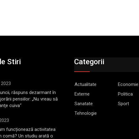
e Stiri
Categorii
, 2023
Actualitate
Economie
Muncii, răspuns dezarmant în
Externe
Politica
jorării pensiilor: „Nu vreau să
Sanatate
Sport
anţe cuiva“
Tehnologie
 2023
m funcționează activitatea
în comă? Un studiu arată o