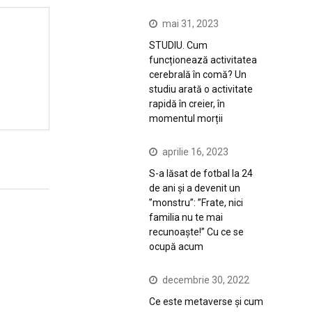
mai 31, 2023
STUDIU. Cum
funcționează activitatea
cerebrală în comă? Un
studiu arată o activitate
rapidă în creier, în
momentul morții
aprilie 16, 2023
S-a lăsat de fotbal la 24
de ani și a devenit un
”monstru”: ”Frate, nici
familia nu te mai
recunoaște!” Cu ce se
ocupă acum
decembrie 30, 2022
Ce este metaverse și cum