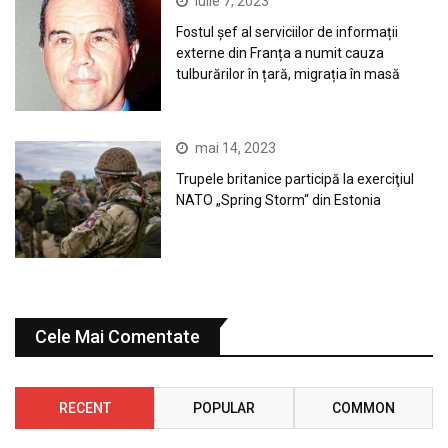
iulie 7, 2023
Fostul șef al serviciilor de informații
externe din Franța a numit cauza
tulburărilor în țară, migrația în masă
mai 14, 2023
Trupele britanice participă la exerciţiul
NATO „Spring Storm“ din Estonia
Cele Mai Comentate
RECENT
POPULAR
COMMON