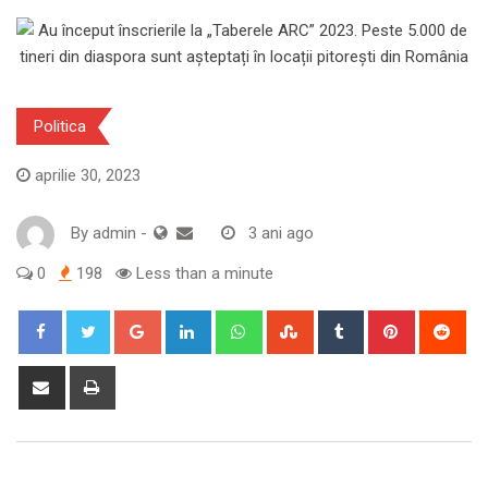
Politica
aprilie 30, 2023
By
admin
-
3 ani ago
0
198
Less than a minute
Google+
LinkedIn
Whatsapp
StumbleUpon
Tumblr
Pinterest
Red
Share
Print
via
Email