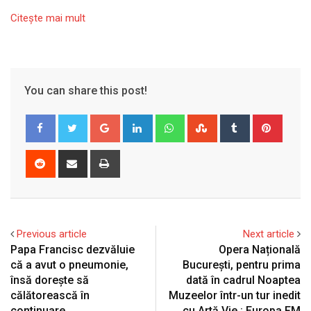
Citeşte mai mult
You can share this post!
Google+
LinkedIn
Whatsapp
StumbleUpon
Tumblr
Pinter
Reddit
Share
Print
via
Email
Previous article
Next article
Papa Francisc dezvăluie
Opera Națională
că a avut o pneumonie,
București, pentru prima
însă doreşte să
dată în cadrul Noaptea
călătorească în
Muzeelor într-un tur inedit
continuare
cu Artă Vie : Europa FM