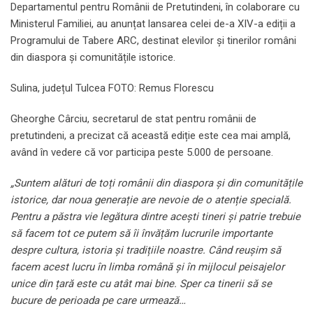
Departamentul pentru Românii de Pretutindeni, în colaborare cu
Ministerul Familiei, au anunțat lansarea celei de-a XIV-a ediții a
Programului de Tabere ARC, destinat elevilor și tinerilor români
din diaspora și comunitățile istorice.
Sulina, județul Tulcea FOTO: Remus Florescu
Gheorghe Cârciu, secretarul de stat pentru românii de
pretutindeni, a precizat că această ediție este cea mai amplă,
având în vedere că vor participa peste 5.000 de persoane.
„Suntem alături de toți românii din diaspora și din comunitățile
istorice, dar noua generație are nevoie de o atenție specială.
Pentru a păstra vie legătura dintre acești tineri și patrie trebuie
să facem tot ce putem să îi învățăm lucrurile importante
despre cultura, istoria și tradițiile noastre. Când reușim să
facem acest lucru în limba română și în mijlocul peisajelor
unice din țară este cu atât mai bine. Sper ca tinerii să se
bucure de perioada pe care urmează…