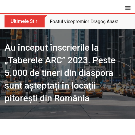
Skip
to
content
Ultimele Stiri
Fostul vicepremier Dragoș Anastasiu nu 
Au început înscrierile la
„Taberele ARC” 2023. Peste
5.000 de tineri din diaspora
sunt așteptați în locații
pitorești din România