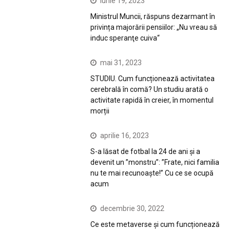
iunie 19, 2023
Ministrul Muncii, răspuns dezarmant în
privința majorării pensiilor: „Nu vreau să
induc speranţe cuiva“
mai 31, 2023
STUDIU. Cum funcționează activitatea
cerebrală în comă? Un studiu arată o
activitate rapidă în creier, în momentul
morții
aprilie 16, 2023
S-a lăsat de fotbal la 24 de ani și a
devenit un ”monstru”: ”Frate, nici familia
nu te mai recunoaște!” Cu ce se ocupă
acum
decembrie 30, 2022
Ce este metaverse și cum funcționează