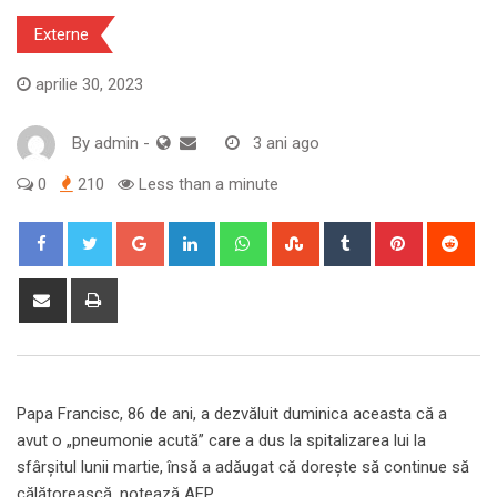
Externe
aprilie 30, 2023
By
admin
-
3 ani ago
0
210
Less than a minute
Google+
LinkedIn
Whatsapp
StumbleUpon
Tumblr
Pinterest
Red
Share
Print
via
Email
Papa Francisc, 86 de ani, a dezvăluit duminica aceasta că a
avut o „pneumonie acută” care a dus la spitalizarea lui la
sfârşitul lunii martie, însă a adăugat că doreşte să continue să
călătorească, notează AFP.