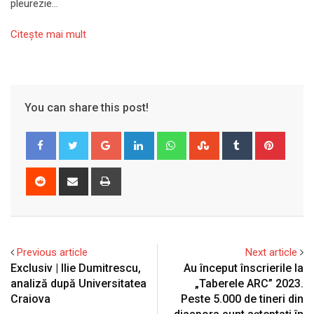
pleurezie…
Citeşte mai mult
You can share this post!
Google+
LinkedIn
Whatsapp
StumbleUpon
Tumblr
Pinter
Reddit
Share
Print
via
Email
Previous article
Next article
Exclusiv | Ilie Dumitrescu,
Au început înscrierile la
analiză după Universitatea
„Taberele ARC” 2023.
Craiova
Peste 5.000 de tineri din