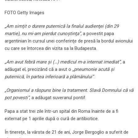
FOTO Getty Images
„Am simţit o durere puternică la finalul audienţei (din 29
martie), nu mi-am pierdut cunoştinţa”,
a povestit papa
argentinian în cursul unei conferinţe de presă la bordul avionului
cu care se întorcea din vizita sa la Budapesta.
„Am avut febră mare şi (…) medicul m-a internat imediat”,
a
adăugat el, precizând că a avut o
„pneumonie acută şi
puternică, în partea inferioară a plămânului”
.
„Organismul a răspuns bine la tratament. Slavă Domnului că vă
pot povesti”
, a adăugat suveranul pontif.
Papa a stat trei zile într-un spital din Roma înainte de a fi
externat pe 1 aprilie după o cură de antibiotice.
În tinereţe, la vârsta de 21 de ani, Jorge Bergoglio a suferit de