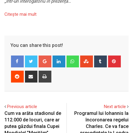
„Într-un interogatoriu în prezența…
Citeşte mai mult
You can share this post!
Google+
LinkedIn
Whatsapp
StumbleUpon
Tumblr
Pinter
Reddit
Share
Print
via
Email
Previous article
Next article
Cum va arăta stadionul de
Programul lui Iohannis la
112.000 de locuri, care ar
încoronarea regelui
putea găzdui finala Cupei
Charles. Ce va face
Mondiale! ”Merităm”
președintele la Londra