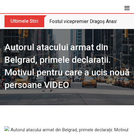
Skip
to
content
Ultimele Stiri
Fostul vicepremier Dragoș Anastasiu nu 
Autorul atacului armat din
Belgrad, primele declarații.
Motivul pentru care a ucis nouă
persoane VIDEO