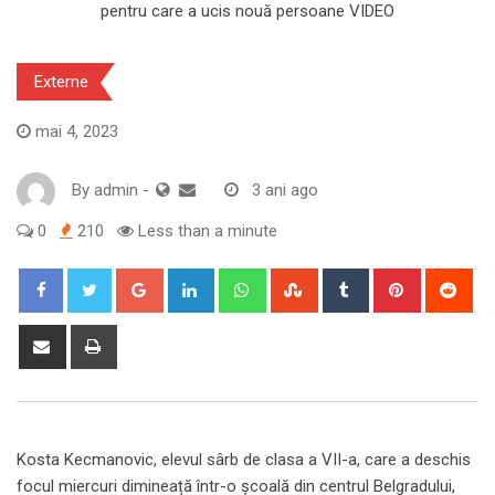
Externe
mai 4, 2023
By
admin
-
3 ani ago
0
210
Less than a minute
Google+
LinkedIn
Whatsapp
StumbleUpon
Tumblr
Pinterest
Red
Share
Print
via
Email
Kosta Kecmanovic, elevul sârb de clasa a VII-a, care a deschis
focul miercuri dimineață într-o școală din centrul Belgradului,