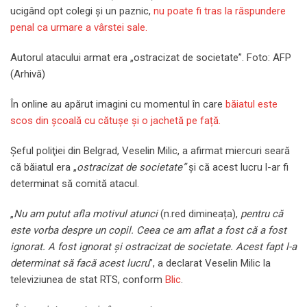
ucigând opt colegi și un paznic,
nu poate fi tras la răspundere
penal ca urmare a vârstei sale.
Autorul atacului armat era „ostracizat de societate”. Foto: AFP
(Arhivă)
În online au apărut imagini cu momentul în care
băiatul este
scos din școală cu cătușe și o jachetă pe față.
Șeful poliţiei din Belgrad, Veselin Milic, a afirmat miercuri seară
că băiatul era „
ostracizat de societate”
și că acest lucru l-ar fi
determinat să comită atacul.
„
Nu am putut afla motivul atunci
(n.red dimineața),
pentru că
este vorba despre un copil. Ceea ce am aflat a fost că a fost
ignorat. A fost ignorat și ostracizat de societate. Acest fapt l-a
determinat să facă acest lucru
”, a declarat Veselin Milic la
televiziunea de stat RTS, conform
Blic
.