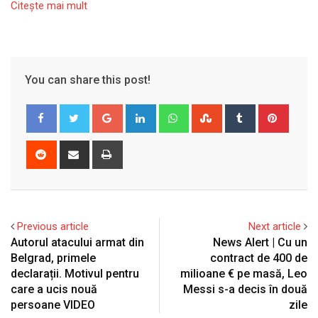
Citeşte mai mult
You can share this post!
Google+
LinkedIn
Whatsapp
StumbleUpon
Tumblr
Pinter
Reddit
Share
Print
via
Email
Previous article
Next article
Autorul atacului armat din
News Alert | Cu un
Belgrad, primele
contract de 400 de
declarații. Motivul pentru
milioane € pe masă, Leo
care a ucis nouă
Messi s-a decis în două
persoane VIDEO
zile