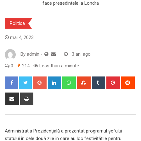
Politica
mai 4, 2023
By
admin
-
3 ani ago
0
214
Less than a minute
Google+
LinkedIn
Whatsapp
StumbleUpon
Tumblr
Pinterest
Red
Share
Print
via
Email
Administrația Prezidențială a prezentat programul șefului
statului în cele două zile în care au loc festivitățile pentru