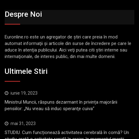
Despre Noi
Euronline.ro este un agregator de ştiri care preia în mod
automat informaţii şi articole din surse de încredere pe care le
aduce în atenţia publicului. Aici veţi putea citi ştiri interne sau
internaţionale, de interes public, din mai multe domenii.
Ultimele Stiri
iunie 19, 2023
Ministrul Muncii, răspuns dezarmant în privința majorării
pensiilor: „Nu vreau să induc speranţe cuiva“
mai 31, 2023
STUDIU. Cum funcționează activitatea cerebrală în comă? Un
studiu arată o activitate rapidă în creier, în momentul morții