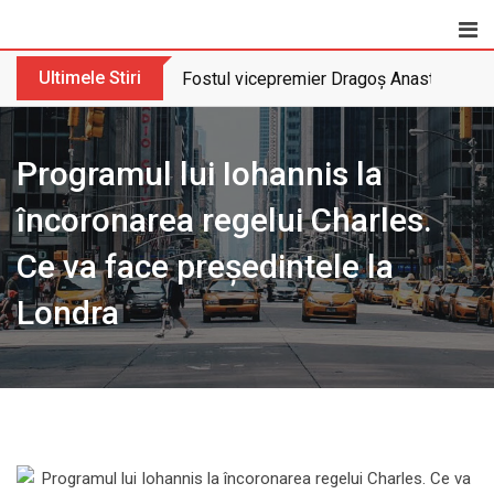
Skip
to
content
Ultimele Stiri
Fostul vicepremier Dragoș Anastasiu nu 
Programul lui Iohannis la
încoronarea regelui Charles.
Ce va face președintele la
Londra