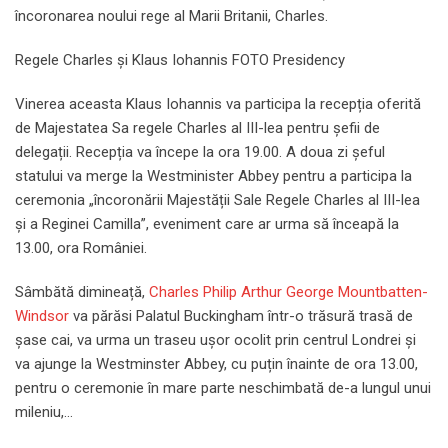
încoronarea noului rege al Marii Britanii, Charles.
Regele Charles și Klaus Iohannis FOTO Presidency
Vinerea aceasta Klaus Iohannis va participa la recepția oferită
de Majestatea Sa regele Charles al III-lea pentru șefii de
delegații. Recepția va începe la ora 19.00. A doua zi șeful
statului va merge la Westminister Abbey pentru a participa la
ceremonia „încoronării Majestății Sale Regele Charles al III-lea
și a Reginei Camilla”, eveniment care ar urma să înceapă la
13.00, ora României.
Sâmbătă dimineață,
Charles Philip Arthur George Mountbatten-
Windsor
va părăsi Palatul Buckingham într-o trăsură trasă de
șase cai, va urma un traseu ușor ocolit prin centrul Londrei și
va ajunge la Westminster Abbey, cu puțin înainte de ora 13.00,
pentru o ceremonie în mare parte neschimbată de-a lungul unui
mileniu,…